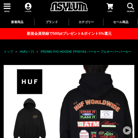
MENU
LOGIN
CART
SEARCH
新着商品
ブランド
カテゴリー
セール商品
新規会員登録で500ptプレゼント&ポイント5%還元
トップ
HUF(ハフ)
PROMO P/O HOODIE PF00764 パーカー プルオーバーパーカー