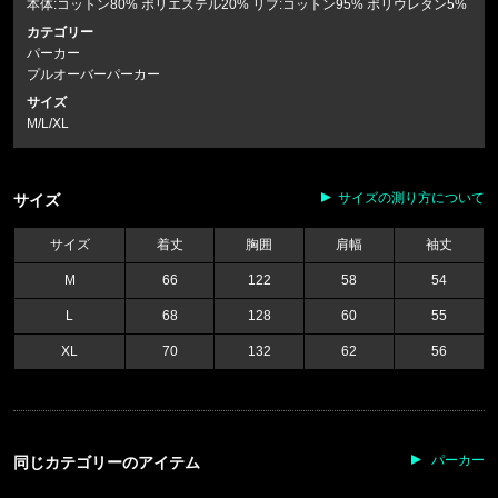
本体:コットン80% ポリエステル20% リブ:コットン95% ポリウレタン5%
カテゴリー
パーカー
プルオーバーパーカー
サイズ
M/L/XL
サイズの測り方について
サイズ
サイズ
着丈
胸囲
肩幅
袖丈
M
66
122
58
54
L
68
128
60
55
XL
70
132
62
56
パーカー
同じカテゴリーのアイテム