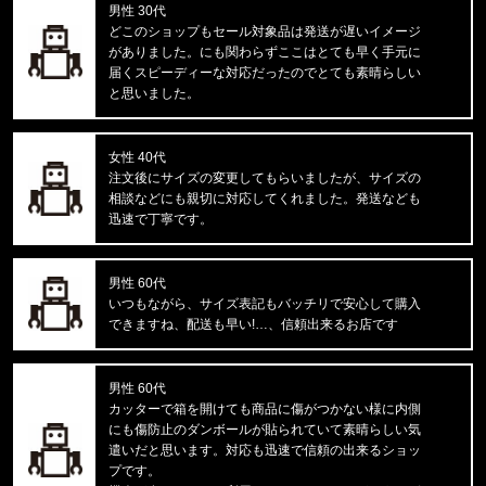
男性 30代
どこのショップもセール対象品は発送が遅いイメージ
東京都のお客様ご注文ありがとうございます。
がありました。にも関わらずここはとても早く手元に
mnml/ミニマル
届くスピーディーな対応だったのでとても素晴らしい
CARGO DRAWCORD PANTS CAMO
と思いました。
東京都のお客様ご注文ありがとうございます。
女性 40代
FIRST DOWN/ファーストダウン
注文後にサイズの変更してもらいましたが、サイズの
SWEAT CARGO SHORTS F12103
相談などにも親切に対応してくれました。発送なども
迅速で丁寧です。
東京都のお客様ご注文ありがとうございます。
CALVIN KLEIN/カルバンクライン
LIFT BRALETTE F8500 //865
男性 60代
いつもながら、サイズ表記もバッチリで安心して購入
できますね、配送も早い!…、信頼出来るお店です
東京都のお客様ご注文ありがとうございます。
mnml/ミニマル
X597 PANELED SKINNY STACK
男性 60代
カッターで箱を開けても商品に傷がつかない様に内側
東京都のお客様ご注文ありがとうございます。
にも傷防止のダンボールが貼られていて素晴らしい気
mnml/ミニマル
遣いだと思います。対応も迅速で信頼の出来るショッ
CARGO DRAWCORD PANTS14872
プです。