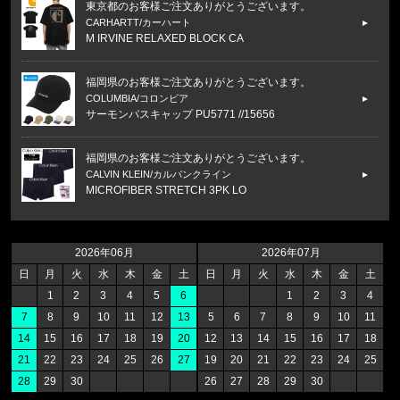
東京都のお客様ご注文ありがとうございます。
CARHARTT/カーハート
M IRVINE RELAXED BLOCK CA
福岡県のお客様ご注文ありがとうございます。
COLUMBIA/コロンビア
サーモンパスキャップ PU5771 //15656
福岡県のお客様ご注文ありがとうございます。
CALVIN KLEIN/カルバンクライン
MICROFIBER STRETCH 3PK LO
福岡県のお客様ご注文ありがとうございます。
47 Brand/フォーティーセブンブランド
2026年06月
2026年07月
'47 クリーンナップ キャップ ヤンキ
日
月
火
水
木
金
土
日
月
火
水
木
金
土
1
2
3
4
5
6
1
2
3
4
福岡県のお客様ご注文ありがとうございます。
7
8
9
10
11
12
13
5
6
7
8
9
10
11
THE NORTH FACE/ノースフェイス
14
15
16
17
18
19
20
12
13
14
15
16
17
18
M CAMPING RELAXED SHORT S
21
22
23
24
25
26
27
19
20
21
22
23
24
25
28
29
30
26
27
28
29
30
福岡県のお客様ご注文ありがとうございます。