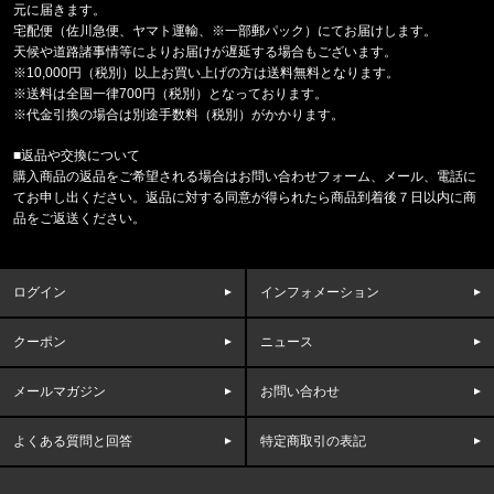
東京都のお客様ご注文ありがとうございます。
元に届きます。
THRASHER/スラッシャー
宅配便（佐川急便、ヤマト運輸、※一部郵パック）にてお届けします。
ビッグシルエット L/S TEE TR-THM-2
天候や道路諸事情等によりお届けが遅延する場合もございます。
※10,000円（税別）以上お買い上げの方は送料無料となります。
※送料は全国一律700円（税別）となっております。
東京都のお客様ご注文ありがとうございます。
※代金引換の場合は別途手数料（税別）がかかります。
47 Brand/フォーティーセブンブランド
ヤンキース キャップ '47 MVP ホ
■返品や交換について
購入商品の返品をご希望される場合はお問い合わせフォーム、メール、電話に
福岡県のお客様ご注文ありがとうございます。
てお申し出ください。返品に対する同意が得られたら商品到着後７日以内に商
BILLIONAIRE BOYS CLUB/ﾋﾞﾘｵﾈｱﾎﾞｰｲｽﾞｸﾗﾌﾞ
品をご返送ください。
MESH LS SHIRT C&S BBC
東京都のお客様ご注文ありがとうございます。
ログイン
インフォメーション
THE NORTH FACE/ノースフェイス
BOREALIS NF0A52SE 56U1534
クーポン
ニュース
東京都のお客様ご注文ありがとうございます。
メールマガジン
お問い合わせ
47 Brand/フォーティーセブンブランド
47キャップ ルナー クリーンナップ '
よくある質問と回答
特定商取引の表記
福岡県のお客様ご注文ありがとうございます。
47 Brand/フォーティーセブンブランド