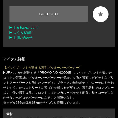
★
SOLD OUT
お支払いについて
よくある質問
お問い合わせ
アイテム詳細
【バックプリントが映える裏毛プルオーバーパーカー】
HUF ハフ から展開する「PROMO P/O HOODIE」。バックプリントが効いた
コットン混素材のプルオーバーパーカーが登場。左胸と背面にビビットなプリ
ントアートワークを施したフーディ。ブラックの無地ボディでコーデにも合わ
せやすく、かつストリートな遊び心を感じるデザイン。裏毛素材でロングシー
ズンで使い勝手抜群。フロントにはカンガルーポケット配置。秋冬コーデに欠
かせないヘビロテパーカーになること間違いなし。
※モデル176cm体重68kgがサイズLを着用しています。
素材