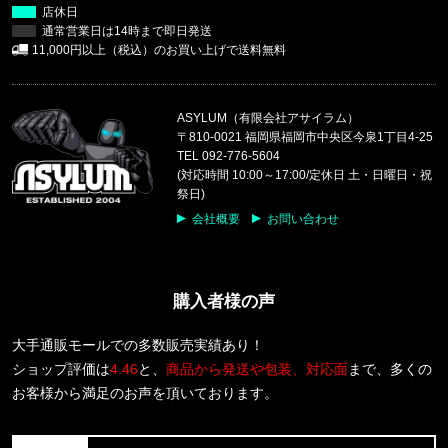
THE NORTH FACE/ノースフェイス
店休日
M PLANT & FLORA OVERS
通常営業日は14時まで即日発送
11,000円以上（税込）のお買い上げで送料無料
福岡県のお客様ご注文ありがとうございます。
reversal/リバーサル
BIG MARK COTTON TEE rvbs0
ASYLUM（有限会社アサイラム）
〒810-0021 福岡県福岡市中央区今泉1丁目4-25
福岡県のお客様ご注文ありがとうございます。
TEL 092-776-5604
47 Brand/フォーティーセブンブランド
(対応時間 10:00～17:00/定休日 土・日曜日・祝
ヤンキース キャップ '47 MVP ホ
祭日)
会社概要
お問い合わせ
東京都のお客様ご注文ありがとうございます。
Carhartt WIP/カーハートダブルアイピー
S/S ORLEAN SPREE T-SHIRT
購入者様の声
東京都のお客様ご注文ありがとうございます。
reversal/リバーサル
大手通販モールでの多数販売実績あり！
rvddw FIGHT SHORTS rvbs05
ショップ評価は
4.46
と、
商品から発送や包装、対応面
まで、多くの
お客様から満足のお声を頂いております。
東京都のお客様ご注文ありがとうございます。
THE NORTH FACE/ノースフェイス
M BCD CELEBRATION RELAXED