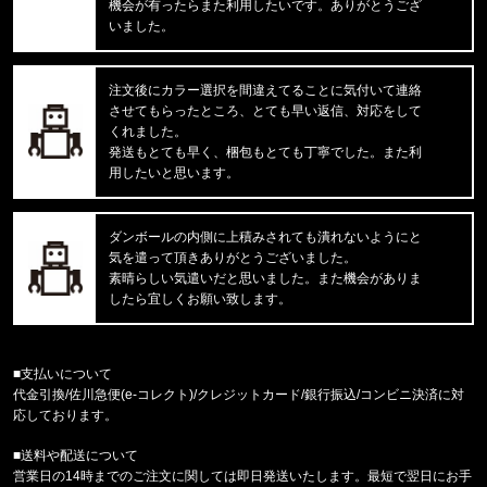
機会が有ったらまた利用したいです。ありがとうござ
東京都のお客様ご注文ありがとうございます。
いました。
CARHARTT/カーハート
M IRVINE RELAXED WORK T-S
注文後にカラー選択を間違えてることに気付いて連絡
させてもらったところ、とても早い返信、対応をして
東京都のお客様ご注文ありがとうございます。
くれました。
reversal/リバーサル
発送もとても早く、梱包もとても丁寧でした。また利
rvddw FIGHT SHORTS rvbs05
用したいと思います。
東京都のお客様ご注文ありがとうございます。
reversal/リバーサル
ダンボールの内側に上積みされても潰れないようにと
NEW GIANT BAG rvbs0251532
気を遣って頂きありがとうございました。
素晴らしい気遣いだと思いました。また機会がありま
したら宜しくお願い致します。
東京都のお客様ご注文ありがとうございます。
reversal/リバーサル
rvddw FIGHT SHORTS rvbs05
■支払いについて
代金引換/佐川急便(e-コレクト)/クレジットカード/銀行振込/コンビニ決済に対
東京都のお客様ご注文ありがとうございます。
応しております。
reversal/リバーサル
rvddw DRY MESH TEE rvbs08
■送料や配送について
営業日の14時までのご注文に関しては即日発送いたします。最短で翌日にお手