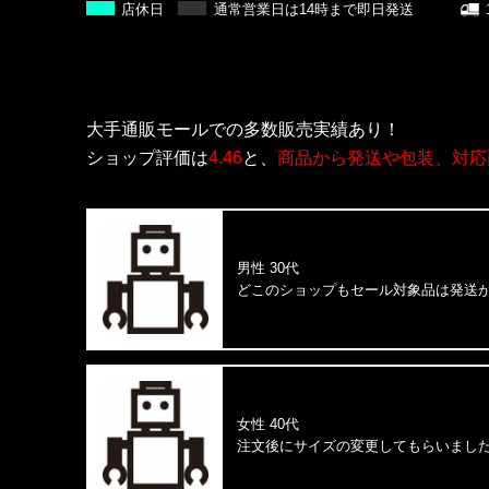
店休日
通常営業日は14時まで即日発送
大手通販モールでの多数販売実績あり！
ショップ評価は
4.46
と、
商品から発送や包装、対応
男性 30代
どこのショップもセール対象品は発送
女性 40代
注文後にサイズの変更してもらいまし