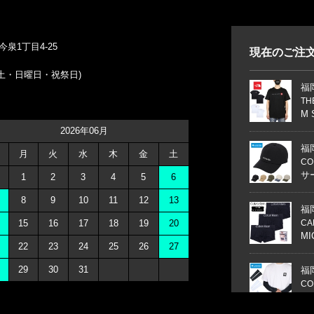
）
今泉1丁目4-25
現在のご注
休日 土・日曜日・祝祭日)
福
TH
M 
2026年06月
福
月
火
水
木
金
土
CO
サー
1
2
3
4
5
6
8
9
10
11
12
13
福
15
16
17
18
19
20
CA
MI
22
23
24
25
26
27
29
30
31
福
CO
フ