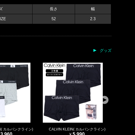
ズ
長さ
幅
IZE
52
2.3
グッズ
EIN( カルバンクライン)
CALVIN KLEIN( カルバンクライン)
CALVI
3,960
5,990