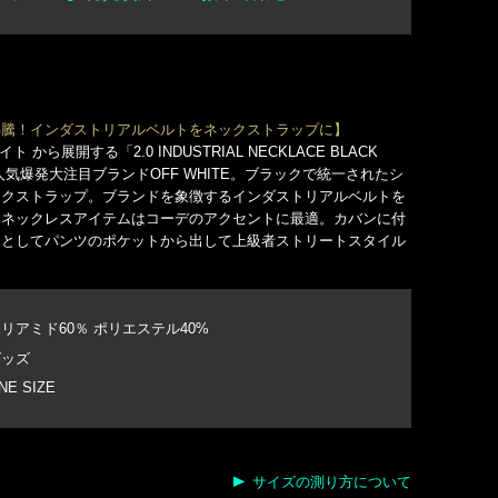
沸騰！インダストリアルベルトをネックストラップに】
イト から展開する「2.0 INDUSTRIAL NECKLACE BLACK
人気爆発大注目ブランドOFF WHITE。ブラックで統一されたシ
ックストラップ。ブランドを象徴するインダストリアルベルトを
たネックレスアイテムはコーデのアクセントに最適。カバンに付
ーとしてパンツのポケットから出して上級者ストリートスタイル
リアミド60％ ポリエステル40%
グッズ
NE SIZE
サイズの測り方について