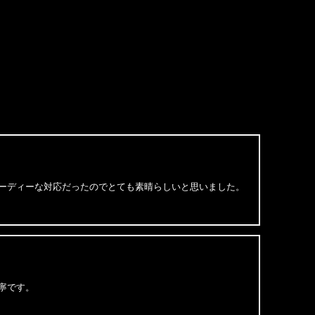
岡県のお客様ご注文ありがとうございます。
E NORTH FACE/ノースフェイス
CAMPING RELAXED SHORT S
岡県のお客様ご注文ありがとうございます。
E NORTH FACE/ノースフェイス
PLANT & FLORA OVERS
岡県のお客様ご注文ありがとうございます。
versal/リバーサル
G MARK COTTON TEE rvbs0
ーディーな対応だったのでとても素晴らしいと思いました。
岡県のお客様ご注文ありがとうございます。
 Brand/フォーティーセブンブランド
キース キャップ '47 MVP ホ
京都のお客様ご注文ありがとうございます。
rhartt WIP/カーハートダブルアイピー
寧です。
S ORLEAN SPREE T-SHIRT