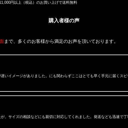
11,000円以上（税込）のお買い上げで送料無料
福
TH
M 
購入者様の声
福
TH
面
まで、多くのお客様から満足のお声を頂いております。
M 
福
re
BI
が遅いイメージがありました。にも関わらずここはとても早く手元に届くスピ
福
47
ヤン
東
Ca
たが、サイズの相談などにも親切に対応してくれました。発送なども迅速で丁
S/