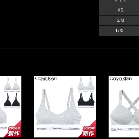
XS
S/M
L/XL