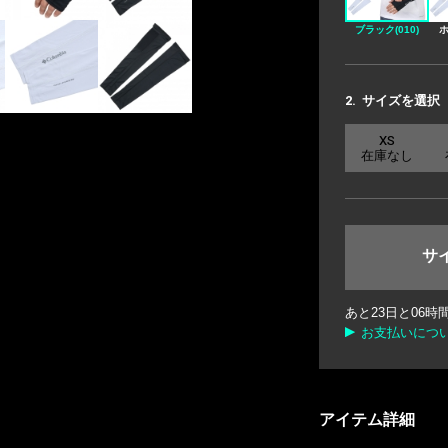
ブラック(010)
ホ
2.
サイズを選択
XS
在庫なし
サ
あと
23
日と
06
時
お支払いにつ
アイテム詳細