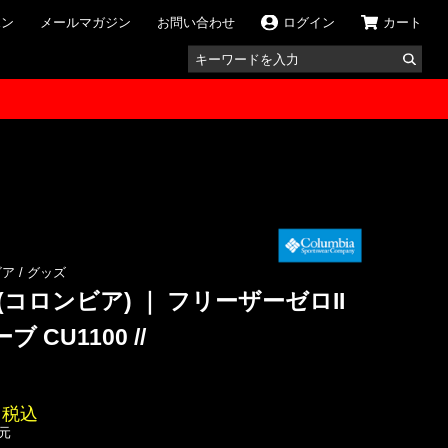
ポン
メールマガジン
お問い合わせ
ログイン
カート
ンビア
/
グッズ
A(コロンビア) ｜ フリーザーゼロII
 CU1100 //
税込
還元