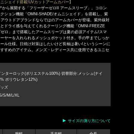
ニシェイド搭載!UVカットアームカバー】
ンビアから展開する「フリーザーゼロII アームスリーブ」。コロン
ション機能「OMNI-SHADE/オムニシェイド」を搭載し、紫
0とアウトドアブランドならではのアームカバーが登場。紫外線対
ドライ感を与えてくれるクーリング機能「OMNI-FREEZE
ーズゼロ」まで搭載したアームスリーブは夏の必須アイテム!スマ
レーヤーを入れられるメッシュポケット付き。手の甲までしっか
ール仕様。日焼け対策はしたいけど長袖は暑い!というシーンに
おすすめのアイテム。メンズ・レディース共に使用できるユニセ
インターロック(ポリエステル100%) 切替部分:メッシュ(ナイ
8% ポリウレタン12%)
グッズ
S/S/M/L/XL
サイズの測り方について
腕幅
手首幅
全長