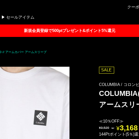
クー
セールアイテム
新規会員登録で500ptプレゼント&ポイント5%還元
0 // アームカバー アームスリーブ
SALE
COLUMBIA / コロ
COLUMBI
アームスリーブ
≪10％OFF≫
3,168
3,520
144Ptポイント(5％)