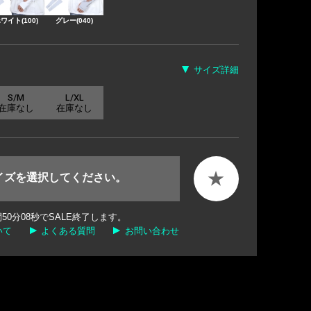
ワイト(100)
グレー(040)
サイズ詳細
S/M
L/XL
在庫なし
在庫なし
★
イズを選択してください。
間
50
分
07
秒でSALE終了します。
いて
よくある質問
お問い合わせ