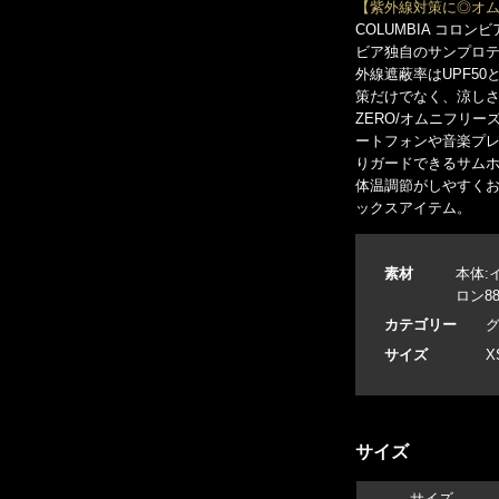
【紫外線対策に◎オム
COLUMBIA コロ
ビア独自のサンプロテク
外線遮蔽率はUPF5
策だけでなく、涼しさと
ZERO/オムニフリ
ートフォンや音楽プ
りガードできるサムホ
体温調節がしやすく
ックスアイテム。
素材
本体:
ロン8
カテゴリー
サイズ
X
サイズ
サイズ