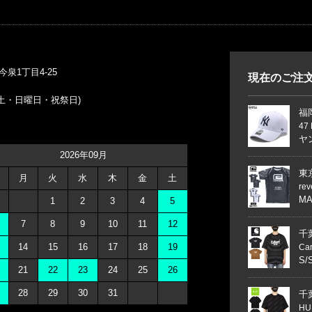
）
今泉1丁目4-25
現在のご注
休日 土・日曜日・祝祭日)
福
47
ヤン
2026年09月
東
月
火
水
木
金
土
re
MA
1
2
3
4
5
7
8
9
10
11
12
千
14
15
16
17
18
19
Ca
S/
21
22
23
24
25
26
28
29
30
31
千
HU