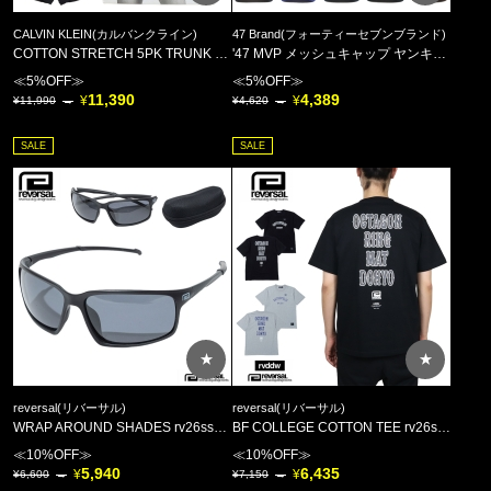
CALVIN KLEIN(カルバンクライン)
47 Brand(フォーティーセブンブランド)
COTTON STRETCH 5PK TRUNK 2877A RYT //
'47 MVP メッシュキャップ ヤンキース ドジャース レッドソックス ホワイトソックス パドレス
≪5%OFF≫
≪5%OFF≫
11,390
4,389
11,990
4,620
SALE
SALE
★
★
reversal(リバーサル)
reversal(リバーサル)
WRAP AROUND SHADES rv26ss706 //
BF COLLEGE COTTON TEE rv26ss011 //
≪10%OFF≫
≪10%OFF≫
5,940
6,435
6,600
7,150