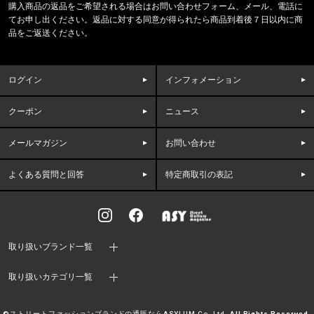
購入商品の返品をご希望される場合はお問い合わせフォーム、メール、電話に
THE NORTH FACE/ノースフェイス
てお申し出ください。返品に対する同意が得られたら商品到着後７日以内に商
BOREALIS NF0A52SE 56U1534
品をご返送ください。
東京都のお客様ご注文ありがとうございます。
47 Brand/フォーティーセブンブランド
ログイン
インフォメーション
47キャップ ルナー クリーンナップ '
クーポン
ニュース
福岡県のお客様ご注文ありがとうございます。
47 Brand/フォーティーセブンブランド
パドレス キャップ '47 MVP チャ
メールマガジン
お問い合わせ
よくある質問と回答
特定商取引の表記
福岡県のお客様ご注文ありがとうございます。
CALVIN KLEIN/カルバンクライン
BOYSHORT F8527 //865ee81
福岡県のお客様ご注文ありがとうございます。
取り扱いブランド一覧
47 Brand/フォーティーセブンブランド
'47 クリーンナップ キャップ ヤン
取り扱いカテゴリ一覧