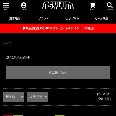
MENU
LOGIN
CART
SEARCH
新着商品
ブランド
カテゴリー
セール商品
新規会員登録で500ptプレゼント&ポイント5%還元
トップ
選択された条件
更に絞り込む
Tシャツ
1件～20件
タンクトップ
（全816件）
シャツ
ポロシャツ