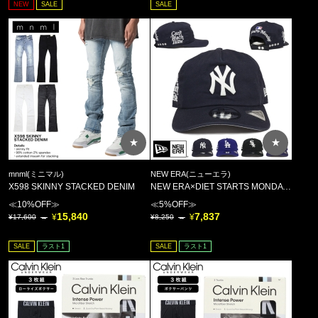
NEW
SALE
SALE
パーカー
スウェット
セットアップ
ニット
ジャケット
パンツ
★
★
ヘッドギア
サングラス
mnml(ミニマル)
NEW ERA(ニューエラ)
X598 SKINNY STACKED DENIM
NEW ERA×DIET STARTS MONDAY 19TWENTY PRE-CURVED 60975409 キャップ
アクセサリー
≪10%OFF≫
≪5%OFF≫
バッグ
15,840
7,837
17,600
8,250
ベルト
SALE
ラスト1
SALE
ラスト1
シューズ
グッズ