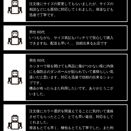
注文後にサイズの変更してもらいましたが、サイズの
相談などにも親切に対応してくれました。発送なども
東京都のお客様ご注文ありがとうございます。
迅速で丁寧です。
mnml/ミニマル
X597 PANELED SKINNY STACK
男性 60代
東京都のお客様ご注文ありがとうございます。
いつもながら、サイズ表記もバッチリで安心して購入
mnml/ミニマル
できますね、配送も早い!…、信頼出来るお店です
CARGO DRAWCORD PANTS14872
男性 60代
東京都のお客様ご注文ありがとうございます。
カッターで箱を開けても商品に傷がつかない様に内側
CARHARTT/カーハート
にも傷防止のダンボールが貼られていて素晴らしい気
M IRVINE RELAXED WORK T-S
遣いだと思います。対応も迅速で信頼の出来るショッ
プです。
東京都のお客様ご注文ありがとうございます。
機会が有ったらまた利用したいです。ありがとうござ
reversal/リバーサル
いました。
rvddw FIGHT SHORTS rvbs05
注文後にカラー選択を間違えてることに気付いて連絡
東京都のお客様ご注文ありがとうございます。
させてもらったところ、とても早い返信、対応をして
reversal/リバーサル
NEW GIANT BAG rvbs0251532
くれました。
発送もとても早く、梱包もとても丁寧でした。また利