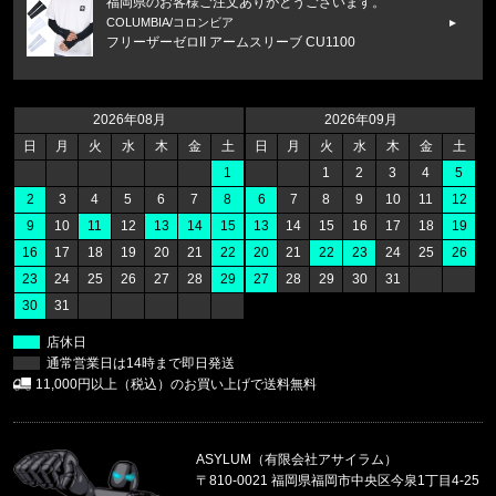
福岡県のお客様ご注文ありがとうございます。
COLUMBIA/コロンビア
フリーザーゼロII アームスリーブ CU1100
福岡県のお客様ご注文ありがとうございます。
THE NORTH FACE/ノースフェイス
2026年08月
2026年09月
M CAMPING RELAXED SHORT S
日
月
火
水
木
金
土
日
月
火
水
木
金
土
1
1
2
3
4
5
福岡県のお客様ご注文ありがとうございます。
2
3
4
5
6
7
8
6
7
8
9
10
11
12
THE NORTH FACE/ノースフェイス
9
10
11
12
13
14
15
13
14
15
16
17
18
19
M PLANT & FLORA OVERS
16
17
18
19
20
21
22
20
21
22
23
24
25
26
23
24
25
26
27
28
29
27
28
29
30
31
福岡県のお客様ご注文ありがとうございます。
30
31
reversal/リバーサル
BIG MARK COTTON TEE rvbs0
店休日
通常営業日は14時まで即日発送
福岡県のお客様ご注文ありがとうございます。
11,000円以上（税込）のお買い上げで送料無料
47 Brand/フォーティーセブンブランド
ヤンキース キャップ '47 MVP ホ
ASYLUM（有限会社アサイラム）
東京都のお客様ご注文ありがとうございます。
〒810-0021 福岡県福岡市中央区今泉1丁目4-25
Carhartt WIP/カーハートダブルアイピー