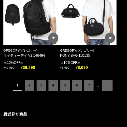
★
★
GREGORY(グレゴリー)
GREGORY(グレゴリー)
マイティーデイ V2 146494
PONY BAG 110135
≪10%OFF≫
≪10%OFF≫
36,890
8,090
40,990
8,990
1
2
3
4
5
6
7
…
→
最近見た商品