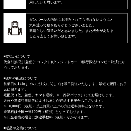
用したいと思います。
東京都のお客様ご注文ありがとうございます。
reversal/リバーサル
rvddw FIGHT SHORTS rvbs05
ダンボールの内側に上積みされても潰れないようにと
気を遣って頂きありがとうございました。
東京都のお客様ご注文ありがとうございます。
素晴らしい気遣いだと思いました。また機会がありま
reversal/リバーサル
したら宜しくお願い致します。
rvddw DRY MESH TEE rvbs08
東京都のお客様ご注文ありがとうございます。
■支払いについて
THRASHER/スラッシャー
代金引換/佐川急便(e-コレクト)/クレジットカード/銀行振込/コンビニ決済に対
ビッグシルエット L/S TEE TR-THM-2
応しております。
■送料や配送について
東京都のお客様ご注文ありがとうございます。
営業日の14時までのご注文に関しては即日発送いたします。最短で翌日にお手
47 Brand/フォーティーセブンブランド
元に届きます。
ヤンキース キャップ '47 MVP ホ
宅配便（佐川急便、ヤマト運輸、※一部郵パック）にてお届けします。
天候や道路諸事情等によりお届けが遅延する場合もございます。
福岡県のお客様ご注文ありがとうございます。
※10,000円（税別）以上お買い上げの方は送料無料となります。
BILLIONAIRE BOYS CLUB/ﾋﾞﾘｵﾈｱﾎﾞｰｲｽﾞｸﾗﾌﾞ
※送料は全国一律700円（税別）となっております。
MESH LS SHIRT C&S BBC
※代金引換の場合は別途手数料（税別）がかかります。
■返品や交換について
東京都のお客様ご注文ありがとうございます。