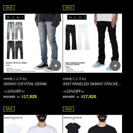
SALE
SALE
★
★
mnml(ミニマル)
mnml(ミニマル)
SKINNY CRYSTAL DENIM
X597 PANELED SKINNY STACKED DENIM
≪10%OFF≫
≪10%OFF≫
17,820
17,820
19,800
19,800
SALE
SALE