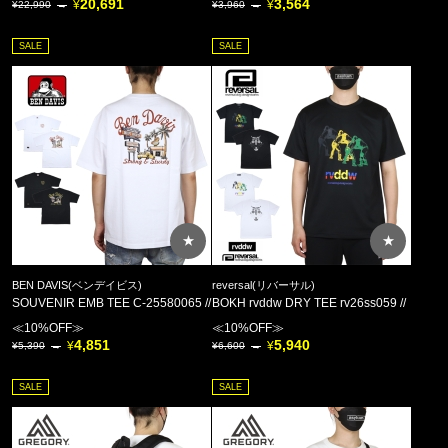
20,691
3,564
22,990
3,960
SALE
SALE
★
★
BEN DAVIS(ベンデイビス)
reversal(リバーサル)
SOUVENIR EMB TEE C-25580065 //
BOKH rvddw DRY TEE rv26ss059 //
≪10%OFF≫
≪10%OFF≫
4,851
5,940
5,390
6,600
SALE
SALE