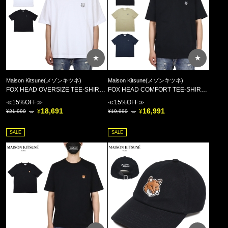
★
★
Maison Kitsune(メゾンキツネ)
Maison Kitsune(メゾンキツネ)
FOX HEAD OVERSIZE TEE-SHIRT PM00109KJ0119
FOX HEAD COMFORT TEE-SHIRT PM00108KJ7025
≪15%OFF≫
≪15%OFF≫
18,691
16,991
21,990
19,990
SALE
SALE