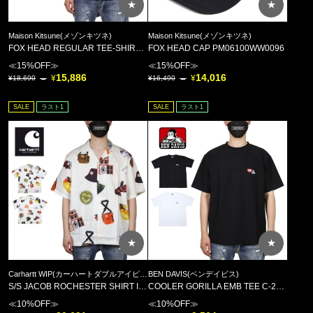
★
★
Maison Kitsune(メゾンキツネ)
Maison Kitsune(メゾンキツネ)
FOX HEAD REGULAR TEE-SHIRT PM00107KJ7026
FOX HEAD CAP PM06100WW0096
≪15%OFF≫
≪15%OFF≫
15,886
14,016
18,690
16,490
SALE
ラスト1
SALE
ラスト1
★
★
Carhartt WIP(カーハートダブルアイピー)
BEN DAVIS(ベンデイビス)
S/S JACOB ROCHESTER SHIRT I034574
COOLER GORILLA EMB TEE C-26580033 //
≪10%OFF≫
≪10%OFF≫