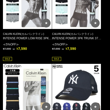
～¥4,999
¥5,000～¥9,999
¥10,000～¥14,999
★
★
¥15,000～¥19,999
CALVIN KLEIN(カルバンクライン)
CALVIN KLEIN(カルバンクライン)
¥20,000～¥24,999
INTENSE POWER LOW RISE 3PK TRUNK 3611A 4UW //
INTENSE POWER 3PK TRUNK 3775A 4UW //
≪5%OFF≫
≪5%OFF≫
¥25,000～¥29,999
7,590
7,590
7,990
7,990
¥30,000～
SALE
SALE
★
★