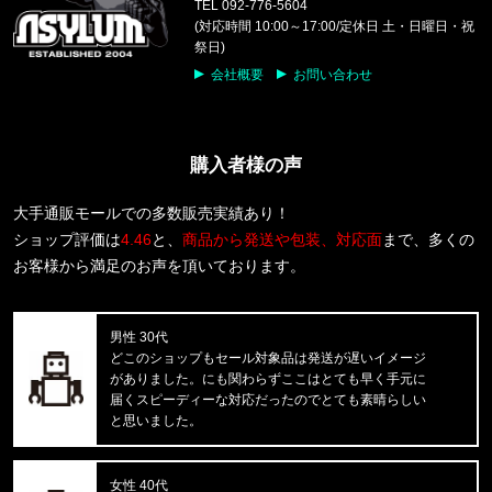
TEL 092-776-5604
S/S ORLEAN SPREE T-SHIRT
(対応時間 10:00～17:00/定休日 土・日曜日・祝
祭日)
東京都のお客様ご注文ありがとうございます。
会社概要
お問い合わせ
reversal/リバーサル
rvddw FIGHT SHORTS rvbs05
購入者様の声
東京都のお客様ご注文ありがとうございます。
THE NORTH FACE/ノースフェイス
M BCD CELEBRATION RELAXED
大手通販モールでの多数販売実績あり！
ショップ評価は
4.46
と、
商品から発送や包装、対応面
まで、多くの
東京都のお客様ご注文ありがとうございます。
お客様から満足のお声を頂いております。
mnml/ミニマル
CARGO DRAWCORD PANTS CAMO
男性 30代
東京都のお客様ご注文ありがとうございます。
どこのショップもセール対象品は発送が遅いイメージ
FIRST DOWN/ファーストダウン
がありました。にも関わらずここはとても早く手元に
SWEAT CARGO SHORTS F12103
届くスピーディーな対応だったのでとても素晴らしい
と思いました。
東京都のお客様ご注文ありがとうございます。
CALVIN KLEIN/カルバンクライン
LIFT BRALETTE F8500 //865
女性 40代