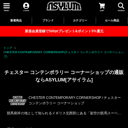
MENU
LOGIN
CART
SEARCH
新着商品
ブランド
カテゴリー
セール商品
新規会員登録で500ptプレゼント&ポイント5%還元
トップ
CHESTER CONTEMPORARY CORNERSHOP(チェスター コンテンポラリー コーナーショッ
プ)
チェスター コンテンポラリー コーナーショップの通販
ならASYLUM[アサイラム]
CHESTER CONTEMPORARY CORNERSHOP / チェスター
コンテンポラリー コーナーショップ
競馬発祥の地として知られるイギリス北西部にある「架空の競馬スーベニ
アショップ」をコンセプトに、競馬カルチャーを独自の解釈でデザインし
たウェアやグッズを展開する「CHESTER CONTEMPORARY