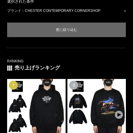
選択された条件
CORNERSHOP / チェスター コンテンポラリー コーナーショップ」。通
称チェスター。伝統的な競馬カルチャーをベースにしながら、現代的なス
ブランド
CHESTER CONTEMPORARY CORNERSHOP
トリートのインスピレーションを融合させたデザインは唯一無二。Tシャ
ツ、スウェット、パーカー、パンツ、バッグなどのデイリーウェアを中心
に、スポーツとカルチャーが交差する新しいスタイルを展開。
ASYLUMはCHESTER CONTEMPORARY CORNERSHOP(チェスター コ
更に絞り込む
ンテンポラリー コーナーショップ)正規取り扱い店です。
Tシャツ
パーカー
RANKING
売り上げランキング
スウェット
ジャケット
1
2
パンツ
ヘッドギア
～¥4,999
¥5,000～¥9,999