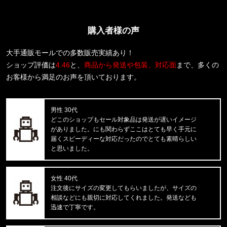
キャッスルロック25Lバックパック PU86621
購入者様の声
福岡県のお客様ご注文ありがとうございます。
THE NORTH FACE/ノースフェイス
M BOX NSE ENERGY REGULAR
大手通販モールでの多数販売実績あり！
ショップ評価は
4.46
と、
商品から発送や包装、対応面
まで、多くの
福岡県のお客様ご注文ありがとうございます。
お客様から満足のお声を頂いております。
Carhartt WIP/カーハートダブルアイピー
S/S WIP III T-SHIRT I0361
男性 30代
福岡県のお客様ご注文ありがとうございます。
どこのショップもセール対象品は発送が遅いイメージ
CALVIN KLEIN/カルバンクライン
がありました。にも関わらずここはとても早く手元に
38MM RUBBER BUCKLE-RUBBER
届くスピーディーな対応だったのでとても素晴らしい
と思いました。
福岡県のお客様ご注文ありがとうございます。
CARHARTT/カーハート
M IRVINE RELAXED WORK T-S
女性 40代
注文後にサイズの変更してもらいましたが、サイズの
相談などにも親切に対応してくれました。発送なども
福岡県のお客様ご注文ありがとうございます。
迅速で丁寧です。
BEN DAVIS/ベンデイビス
SOUVENIR EMB TEE C-255800