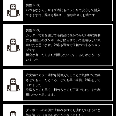
男性 60代
福岡県のお客様ご注文ありがとうございます。
いつもながら、サイズ表記もバッチリで安心して購入
47 Brand/フォーティーセブンブランド
できますね、配送も早い!…、信頼出来るお店です
ドジャース キャップ '47 MVP ホ
男性 60代
福岡県のお客様ご注文ありがとうございます。
カッターで箱を開けても商品に傷がつかない様に内側
THE NORTH FACE/ノースフェイス
にも傷防止のダンボールが貼られていて素晴らしい気
M EVOLUTION SIMPLE DOME R
遣いだと思います。対応も迅速で信頼の出来るショッ
プです。
福岡県のお客様ご注文ありがとうございます。
機会が有ったらまた利用したいです。ありがとうござ
reversal/リバーサル
いました。
BIG MARK DRY MESH TEE rvb
注文後にカラー選択を間違えてることに気付いて連絡
福岡県のお客様ご注文ありがとうございます。
させてもらったところ、とても早い返信、対応をして
CALVIN KLEIN/カルバンクライン
MICROFIBER STRETCH 3PK LO
くれました。
発送もとても早く、梱包もとても丁寧でした。また利
用したいと思います。
福岡県のお客様ご注文ありがとうございます。
COLUMBIA/コロンビア
フリーザーゼロII アームスリーブ CU1100
ダンボールの内側に上積みされても潰れないようにと
気を遣って頂きありがとうございました。