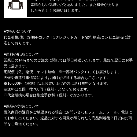
福岡県のお客様ご注文ありがとうございます。
素晴らしい気遣いだと思いました。また機会がありま
47 Brand/フォーティーセブンブランド
したら宜しくお願い致します。
ドジャース キャップ ’47 クリーンナップ ビン
福岡県のお客様ご注文ありがとうございます。
■支払いについて
COLUMBIA/コロンビア
代金引換/佐川急便(e-コレクト)/クレジットカード/銀行振込/コンビニ決済に対
パナシーア 33L バックパック PU870815
応しております。
■送料や配送について
福岡県のお客様ご注文ありがとうございます。
営業日の14時までのご注文に関しては即日発送いたします。最短で翌日にお手
CALVIN KLEIN/カルバンクライン
元に届きます。
INTENSE POWER LOW RISE 3P
宅配便（佐川急便、ヤマト運輸、※一部郵パック）にてお届けします。
天候や道路諸事情等によりお届けが遅延する場合もございます。
福岡県のお客様ご注文ありがとうございます。
※10,000円（税別）以上お買い上げの方は送料無料となります。
reversal/リバーサル
※送料は全国一律700円（税別）となっております。
rvddw DRY MESH TEE rvbs08
※代金引換の場合は別途手数料（税別）がかかります。
■返品や交換について
東京都のお客様ご注文ありがとうございます。
購入商品の返品をご希望される場合はお問い合わせフォーム、メール、電話に
COLUMBIA/コロンビア
てお申し出ください。返品に対する同意が得られたら商品到着後７日以内に商
キャッスルロック25Lバックパック PU86621
品をご返送ください。
東京都のお客様ご注文ありがとうございます。