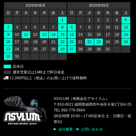
THE NORTH FACE/ノースフェイス
2026年08月
2026年09月
M BOX NSE ENERGY REGULAR
日
月
火
水
木
金
土
日
月
火
水
木
金
土
1
1
2
3
4
5
福岡県のお客様ご注文ありがとうございます。
2
3
4
5
6
7
8
6
7
8
9
10
11
12
CALVIN KLEIN/カルバンクライン
9
10
11
12
13
14
15
13
14
15
16
17
18
19
SWIM TRUNK CB4VPH13 //865
16
17
18
19
20
21
22
20
21
22
23
24
25
26
23
24
25
26
27
28
29
27
28
29
30
31
福岡県のお客様ご注文ありがとうございます。
30
31
CALVIN KLEIN/カルバンクライン
COTTON STRETCH 5PK TRUNK
店休日
通常営業日は14時まで即日発送
福岡県のお客様ご注文ありがとうございます。
11,000円以上（税込）のお買い上げで送料無料
47 Brand/フォーティーセブンブランド
'47 MVP メッシュキャップ ヤンキ
ASYLUM（有限会社アサイラム）
福岡県のお客様ご注文ありがとうございます。
〒810-0021 福岡県福岡市中央区今泉1丁目4-25
COLUMBIA/コロンビア
TEL 092-776-5604
パナシーア 25L バックパック PU866515
(対応時間 10:00～17:00/定休日 土・日曜日・祝
祭日)
福岡県のお客様ご注文ありがとうございます。
会社概要
お問い合わせ
COLUMBIA/コロンビア