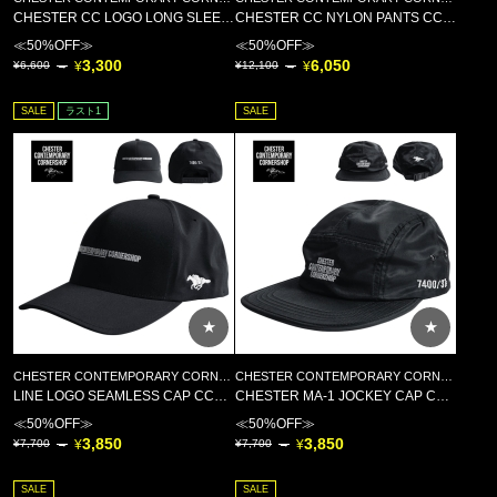
CHESTER CC LOGO LONG SLEEVE CCCS031 CCCS032
CHESTER CC NYLON PANTS CCCS014
≪50%OFF≫
≪50%OFF≫
3,300
6,050
6,600
12,100
SALE
ラスト1
SALE
★
★
CHESTER CONTEMPORARY CORNERSHOP(チェスター コンテンポラリー コーナーショップ)
CHESTER CONTEMPORARY CORNERSHOP(チェスター コンテンポラリー コーナーショップ)
LINE LOGO SEAMLESS CAP CCCS019
CHESTER MA-1 JOCKEY CAP CCCS021
≪50%OFF≫
≪50%OFF≫
3,850
3,850
7,700
7,700
SALE
SALE