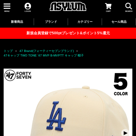
MENU
LOGIN
CART
SEARCH
新着商品
ブランド
カテゴリー
セール商品
新規会員登録で500ptプレゼント&ポイント5%還元
トップ
47 Brand(フォーティーセブンブランド)
47キャップ TWO TONE ’47 MVP B-MVPTT キャップ 帽子