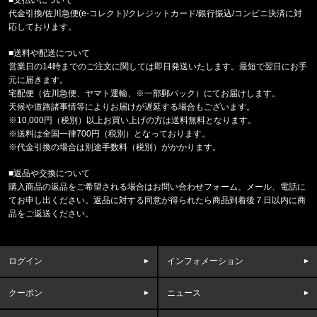
代金引換/佐川急便(e-コレクト)/クレジットカード/銀行振込/コンビニ決済に対
東京都のお客様ご注文ありがとうございます。
応しております。
reversal/リバーサル
NEW GIANT BAG rvbs0251532
■送料や配送について
営業日の14時までのご注文に関しては即日発送いたします。最短で翌日にお手
福岡県のお客様ご注文ありがとうございます。
元に届きます。
COLUMBIA/コロンビア
宅配便（佐川急便、ヤマト運輸、※一部郵パック）にてお届けします。
サーモンパスキャップ PU5771 //15656
天候や道路諸事情等によりお届けが遅延する場合もございます。
※10,000円（税別）以上お買い上げの方は送料無料となります。
※送料は全国一律700円（税別）となっております。
福岡県のお客様ご注文ありがとうございます。
※代金引換の場合は別途手数料（税別）がかかります。
CALVIN KLEIN/カルバンクライン
MICROFIBER STRETCH 3PK LO
■返品や交換について
購入商品の返品をご希望される場合はお問い合わせフォーム、メール、電話に
福岡県のお客様ご注文ありがとうございます。
てお申し出ください。返品に対する同意が得られたら商品到着後７日以内に商
COLUMBIA/コロンビア
品をご返送ください。
フリーザーゼロII アームスリーブ CU1100
福岡県のお客様ご注文ありがとうございます。
ログイン
インフォメーション
47 Brand/フォーティーセブンブランド
'47 クリーンナップ キャップ ヤンキ
クーポン
ニュース
福岡県のお客様ご注文ありがとうございます。