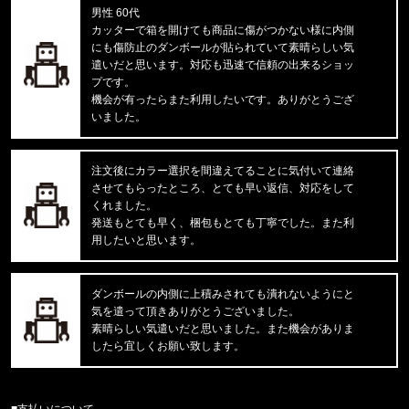
男性 60代
カッターで箱を開けても商品に傷がつかない様に内側
東京都のお客様ご注文ありがとうございます。
にも傷防止のダンボールが貼られていて素晴らしい気
mnml/ミニマル
遣いだと思います。対応も迅速で信頼の出来るショッ
X214 STRETCH DENIM1487266
プです。
機会が有ったらまた利用したいです。ありがとうござ
東京都のお客様ご注文ありがとうございます。
いました。
reversal/リバーサル
湘南爆走族×rvddw EGUCHI AND YO
注文後にカラー選択を間違えてることに気付いて連絡
させてもらったところ、とても早い返信、対応をして
東京都のお客様ご注文ありがとうございます。
くれました。
47 Brand/フォーティーセブンブランド
発送もとても早く、梱包もとても丁寧でした。また利
'47 MVP ヤンキース ドジャース
用したいと思います。
東京都のお客様ご注文ありがとうございます。
mnml/ミニマル
ダンボールの内側に上積みされても潰れないようにと
CARGO DRAWCORD PANTS CAMO
気を遣って頂きありがとうございました。
素晴らしい気遣いだと思いました。また機会がありま
したら宜しくお願い致します。
東京都のお客様ご注文ありがとうございます。
CARHARTT/カーハート
M IRVINE RELAXED BLOCK CA
■支払いについて