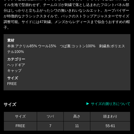
イル生地で型崩れせず、チームロゴが刺繍で落とし込まれたフロントパネル部
分はしっかりと立ち上がったシワの無いきれいなシルエット。カーブバイザー
が特徴的なクラシックスタイルで、バックのストラップアジャスターでサイズ
調整可能。サイドには47刺繍。メンズからレディースまで似合うおすすめの帽
子。
素材
本体:アクリル85% ウール15% つば裏:コットン100% 刺繍糸:ポリエス
テル100%
カテゴリー
ヘッドギア
キャップ
サイズ
FREE
サイズの測り方について
サイズ
サイズ
ツバ
高さ
頭まわり
FREE
7
11
55-61