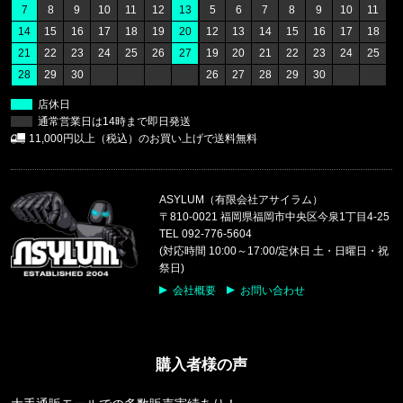
福岡県のお客様ご注文ありがとうございます。
7
8
9
10
11
12
13
5
6
7
8
9
10
11
47 Brand/フォーティーセブンブランド
14
15
16
17
18
19
20
12
13
14
15
16
17
18
レッドソックス キャップ '47 クリー
21
22
23
24
25
26
27
19
20
21
22
23
24
25
28
29
30
26
27
28
29
30
福岡県のお客様ご注文ありがとうございます。
47 Brand/フォーティーセブンブランド
店休日
ヤンキース キャップ ’47 クリーンナップ モス
通常営業日は14時まで即日発送
11,000円以上（税込）のお買い上げで送料無料
福岡県のお客様ご注文ありがとうございます。
CALVIN KLEIN/カルバンクライン
LIGHTLY LINED TRIANGLE F8
ASYLUM（有限会社アサイラム）
〒810-0021 福岡県福岡市中央区今泉1丁目4-25
福岡県のお客様ご注文ありがとうございます。
TEL 092-776-5604
CALVIN KLEIN/カルバンクライン
(対応時間 10:00～17:00/定休日 土・日曜日・祝
COTTON STRETCH 5PK TRUNK
祭日)
会社概要
お問い合わせ
福岡県のお客様ご注文ありがとうございます。
reversal/リバーサル
rvddw FIGHT SHORTS rvbs05
購入者様の声
福岡県のお客様ご注文ありがとうございます。
CALVIN KLEIN/カルバンクライン