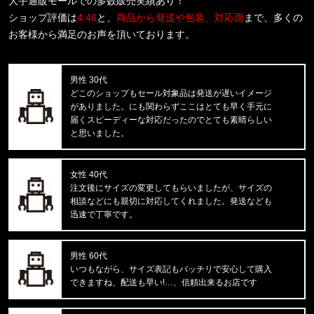
大手通販モールでの多数販売実績あり！
COTTON STRETCH 3PK TRUNK
ショップ評価は
4.46
と、
商品から発送や包装、対応面
まで、多くの
お客様から満足のお声を頂いております。
福岡県のお客様ご注文ありがとうございます。
CALVIN KLEIN/カルバンクライン
S/S RASH GUARD CB5HJ501 /
男性 30代
どこのショップもセール対象品は発送が遅いイメージ
福岡県のお客様ご注文ありがとうございます。
がありました。にも関わらずここはとても早く手元に
CALVIN KLEIN/カルバンクライン
届くスピーディーな対応だったのでとても素晴らしい
INTENSE POWER 3PK TRUNK 3
と思いました。
東京都のお客様ご注文ありがとうございます。
女性 40代
Carhartt WIP/カーハートダブルアイピー
注文後にサイズの変更してもらいましたが、サイズの
C LOGO PHONE RING I033370
相談などにも親切に対応してくれました。発送なども
迅速で丁寧です。
東京都のお客様ご注文ありがとうございます。
Carhartt WIP/カーハートダブルアイピー
DOUBLE KNEE PANT I032699
男性 60代
いつもながら、サイズ表記もバッチリで安心して購入
できますね、配送も早い!…、信頼出来るお店です
東京都のお客様ご注文ありがとうございます。
reversal/リバーサル
BIG MARK LONG RASH GUARD