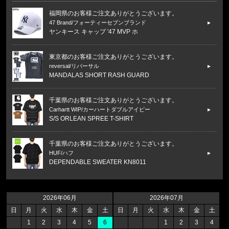
福岡県のお客様ご注文ありがとうございます。
47 Brand/フォーティーセブンブランド
ヤンキース キャップ '47 MVP ホ
東京都のお客様ご注文ありがとうございます。
reversal/リバーサル
MANDALAS SHORT RASH GUARD
千葉県のお客様ご注文ありがとうございます。
Carhartt WIP/カーハートダブルアイピー
S/S ORLEAN SPREE T-SHIRT
千葉県のお客様ご注文ありがとうございます。
HUF/ハフ
DEPENDABLE SWEATER KN8011
福岡県のお客様ご注文ありがとうございます。
47 Brand/フォーティーセブンブランド
2026年06月
2026年07月
ヤンキース キャップ '47 MVP ホ
日
月
火
水
木
金
土
日
月
火
水
木
金
土
1
2
3
4
5
6
1
2
3
4