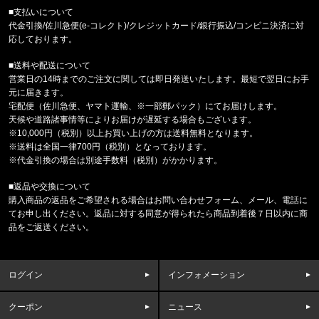
東京都のお客様ご注文ありがとうございます。
■支払いについて
reversal/リバーサル
代金引換/佐川急便(e-コレクト)/クレジットカード/銀行振込/コンビニ決済に対
NEW GIANT BAG rvbs0251532
応しております。
■送料や配送について
福岡県のお客様ご注文ありがとうございます。
営業日の14時までのご注文に関しては即日発送いたします。最短で翌日にお手
COLUMBIA/コロンビア
元に届きます。
サーモンパスキャップ PU5771 //15656
宅配便（佐川急便、ヤマト運輸、※一部郵パック）にてお届けします。
天候や道路諸事情等によりお届けが遅延する場合もございます。
福岡県のお客様ご注文ありがとうございます。
※10,000円（税別）以上お買い上げの方は送料無料となります。
CALVIN KLEIN/カルバンクライン
※送料は全国一律700円（税別）となっております。
MICROFIBER STRETCH 3PK LO
※代金引換の場合は別途手数料（税別）がかかります。
■返品や交換について
福岡県のお客様ご注文ありがとうございます。
購入商品の返品をご希望される場合はお問い合わせフォーム、メール、電話に
COLUMBIA/コロンビア
てお申し出ください。返品に対する同意が得られたら商品到着後７日以内に商
フリーザーゼロII アームスリーブ CU1100
品をご返送ください。
福岡県のお客様ご注文ありがとうございます。
47 Brand/フォーティーセブンブランド
ログイン
インフォメーション
'47 クリーンナップ キャップ ヤンキ
クーポン
ニュース
福岡県のお客様ご注文ありがとうございます。