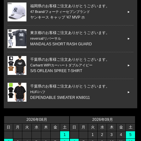
福岡県のお客様ご注文ありがとうございます。
47 Brand/フォーティーセブンブランド
ヤンキース キャップ '47 MVP ホ
東京都のお客様ご注文ありがとうございます。
reversal/リバーサル
MANDALAS SHORT RASH GUARD
千葉県のお客様ご注文ありがとうございます。
Carhartt WIP/カーハートダブルアイピー
S/S ORLEAN SPREE T-SHIRT
千葉県のお客様ご注文ありがとうございます。
HUF/ハフ
DEPENDABLE SWEATER KN8011
福岡県のお客様ご注文ありがとうございます。
47 Brand/フォーティーセブンブランド
2026年08月
2026年09月
ヤンキース キャップ '47 MVP ホ
日
月
火
水
木
金
土
日
月
火
水
木
金
土
1
1
2
3
4
5
福岡県のお客様ご注文ありがとうございます。