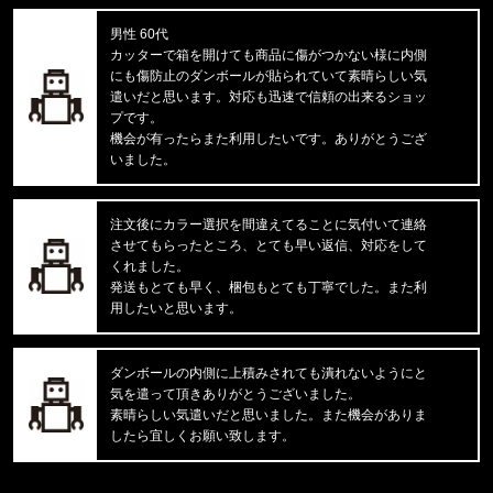
男性 60代
東京都のお客様ご注文ありがとうございます。
カッターで箱を開けても商品に傷がつかない様に内側
mnml/ミニマル
にも傷防止のダンボールが貼られていて素晴らしい気
X214 STRETCH DENIM1487266
遣いだと思います。対応も迅速で信頼の出来るショッ
プです。
東京都のお客様ご注文ありがとうございます。
機会が有ったらまた利用したいです。ありがとうござ
reversal/リバーサル
いました。
湘南爆走族×rvddw EGUCHI AND YO
注文後にカラー選択を間違えてることに気付いて連絡
東京都のお客様ご注文ありがとうございます。
させてもらったところ、とても早い返信、対応をして
47 Brand/フォーティーセブンブランド
'47 MVP ヤンキース ドジャース
くれました。
発送もとても早く、梱包もとても丁寧でした。また利
用したいと思います。
東京都のお客様ご注文ありがとうございます。
mnml/ミニマル
CARGO DRAWCORD PANTS CAMO
ダンボールの内側に上積みされても潰れないようにと
気を遣って頂きありがとうございました。
東京都のお客様ご注文ありがとうございます。
素晴らしい気遣いだと思いました。また機会がありま
CARHARTT/カーハート
したら宜しくお願い致します。
M IRVINE RELAXED BLOCK CA