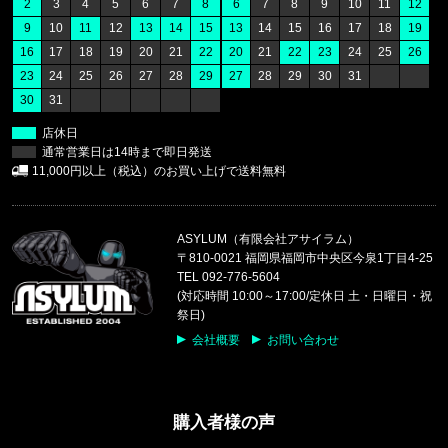
2
3
4
5
6
7
8
6
7
8
9
10
11
12
47 Brand/フォーティーセブンブランド
9
10
11
12
13
14
15
13
14
15
16
17
18
19
レッドソックス キャップ '47 クリー
16
17
18
19
20
21
22
20
21
22
23
24
25
26
23
24
25
26
27
28
29
27
28
29
30
31
福岡県のお客様ご注文ありがとうございます。
30
31
47 Brand/フォーティーセブンブランド
ヤンキース キャップ ’47 クリーンナップ モス
店休日
通常営業日は14時まで即日発送
福岡県のお客様ご注文ありがとうございます。
11,000円以上（税込）のお買い上げで送料無料
CALVIN KLEIN/カルバンクライン
LIGHTLY LINED TRIANGLE F8
ASYLUM（有限会社アサイラム）
福岡県のお客様ご注文ありがとうございます。
〒810-0021 福岡県福岡市中央区今泉1丁目4-25
CALVIN KLEIN/カルバンクライン
TEL 092-776-5604
COTTON STRETCH 5PK TRUNK
(対応時間 10:00～17:00/定休日 土・日曜日・祝
祭日)
福岡県のお客様ご注文ありがとうございます。
会社概要
お問い合わせ
reversal/リバーサル
rvddw FIGHT SHORTS rvbs05
購入者様の声
福岡県のお客様ご注文ありがとうございます。
CALVIN KLEIN/カルバンクライン