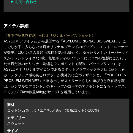
お問い合わせ
アイテム詳細
【背中で語る存在感!! 当店オリジナルビッグスウェット】
ASYLUM アサイラム から展開する「ASYLUM ORIGINAL BIG SWEAT」。こ
こでしか手に入らない当店オリジナルブランドのビッグシルエットトレーナー
が登場。10オンスの裏起毛素材を使用し暖かく、ゆったりとしたオーバーサイ
ズがトレンドライクな1枚。無地ボディのフロントにはロゴの陰影にこだわっ
た当店だけのオリジナル刺繍をワンポイントで配置。バックプリントには
ASYLUMオリジナルアイコンであるロボットグラフィックを大胆に落とし込
み、メタリック感のあるロボットが挑発的に立つデザインと、「YOU GOT A
PROBLEM WITH ME?」の吹き出しがストリートらしい遊び心と存在感を演
出。シンプルなフロントとのギャップがコーデのアクセントになるトップス。
※モデル176cm体重68kgがサイズLを着用しています。
素材
コットン52% ポリエステル48% (表糸:コットン100%)
カテゴリー
スウェット
サイズ