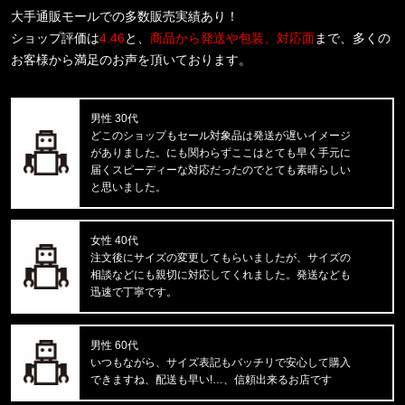
COTTON STRETCH 3PK TRUNK
大手通販モールでの多数販売実績あり！
ショップ評価は
4.46
と、
商品から発送や包装、対応面
まで、多くの
福岡県のお客様ご注文ありがとうございます。
お客様から満足のお声を頂いております。
CALVIN KLEIN/カルバンクライン
S/S RASH GUARD CB5HJ501 /
男性 30代
福岡県のお客様ご注文ありがとうございます。
どこのショップもセール対象品は発送が遅いイメージ
CALVIN KLEIN/カルバンクライン
がありました。にも関わらずここはとても早く手元に
INTENSE POWER 3PK TRUNK 3
届くスピーディーな対応だったのでとても素晴らしい
と思いました。
東京都のお客様ご注文ありがとうございます。
Carhartt WIP/カーハートダブルアイピー
C LOGO PHONE RING I033370
女性 40代
注文後にサイズの変更してもらいましたが、サイズの
相談などにも親切に対応してくれました。発送なども
東京都のお客様ご注文ありがとうございます。
迅速で丁寧です。
Carhartt WIP/カーハートダブルアイピー
DOUBLE KNEE PANT I032699
男性 60代
東京都のお客様ご注文ありがとうございます。
いつもながら、サイズ表記もバッチリで安心して購入
reversal/リバーサル
できますね、配送も早い!…、信頼出来るお店です
BIG MARK LONG RASH GUARD