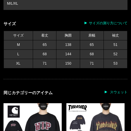
M/L/XL
サイズの測り方について
サイズ
サイズ
着丈
胸囲
肩幅
袖丈
M
65
138
65
51
L
68
144
68
52
XL
71
150
71
53
スウェット
同じカテゴリーのアイテム