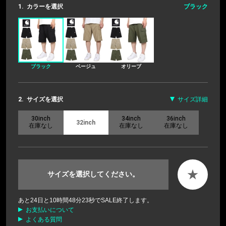
1.
カラーを選択
ブラック
ブラック
ベージュ
オリーブ
2.
サイズを選択
サイズ詳細
30inch
34inch
36inch
32inch
在庫なし
在庫なし
在庫なし
★
サイズを選択してください。
あと
24
日と
10
時間
48
分
22
秒でSALE終了します。
お支払いについて
よくある質問