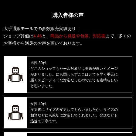
rvddw FIGHT SHORTS rvbs05
購入者様の声
福岡県のお客様ご注文ありがとうございます。
CALVIN KLEIN/カルバンクライン
COTTON STRETCH 3PK TRUNK
大手通販モールでの多数販売実績あり！
ショップ評価は
4.46
と、
商品から発送や包装、対応面
まで、多くの
福岡県のお客様ご注文ありがとうございます。
お客様から満足のお声を頂いております。
CALVIN KLEIN/カルバンクライン
S/S RASH GUARD CB5HJ501 /
男性 30代
福岡県のお客様ご注文ありがとうございます。
どこのショップもセール対象品は発送が遅いイメージ
CALVIN KLEIN/カルバンクライン
がありました。にも関わらずここはとても早く手元に
INTENSE POWER 3PK TRUNK 3
届くスピーディーな対応だったのでとても素晴らしい
と思いました。
東京都のお客様ご注文ありがとうございます。
Carhartt WIP/カーハートダブルアイピー
C LOGO PHONE RING I033370
女性 40代
注文後にサイズの変更してもらいましたが、サイズの
相談などにも親切に対応してくれました。発送なども
東京都のお客様ご注文ありがとうございます。
迅速で丁寧です。
Carhartt WIP/カーハートダブルアイピー
DOUBLE KNEE PANT I032699