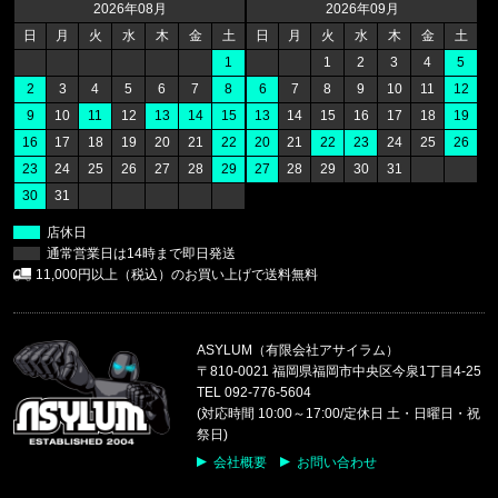
47 Brand/フォーティーセブンブランド
2026年08月
2026年09月
ヤンキース キャップ '47 MVP ホ
日
月
火
水
木
金
土
日
月
火
水
木
金
土
1
1
2
3
4
5
福岡県のお客様ご注文ありがとうございます。
2
3
4
5
6
7
8
6
7
8
9
10
11
12
47 Brand/フォーティーセブンブランド
9
10
11
12
13
14
15
13
14
15
16
17
18
19
レッドソックス キャップ '47 クリー
16
17
18
19
20
21
22
20
21
22
23
24
25
26
23
24
25
26
27
28
29
27
28
29
30
31
福岡県のお客様ご注文ありがとうございます。
30
31
47 Brand/フォーティーセブンブランド
ヤンキース キャップ ’47 クリーンナップ モス
店休日
通常営業日は14時まで即日発送
福岡県のお客様ご注文ありがとうございます。
11,000円以上（税込）のお買い上げで送料無料
CALVIN KLEIN/カルバンクライン
LIGHTLY LINED TRIANGLE F8
ASYLUM（有限会社アサイラム）
福岡県のお客様ご注文ありがとうございます。
〒810-0021 福岡県福岡市中央区今泉1丁目4-25
CALVIN KLEIN/カルバンクライン
TEL 092-776-5604
COTTON STRETCH 5PK TRUNK
(対応時間 10:00～17:00/定休日 土・日曜日・祝
祭日)
福岡県のお客様ご注文ありがとうございます。
会社概要
お問い合わせ
reversal/リバーサル