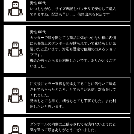
男性 60代
東京都のお客様ご注文ありがとうございます。
いつもながら、サイズ表記もバッチリで安心して購入
reversal/リバーサル
できますね、配送も早い!…、信頼出来るお店です
BIG MARK LONG RASH GUARD
男性 60代
東京都のお客様ご注文ありがとうございます。
カッターで箱を開けても商品に傷がつかない様に内側
mnml/ミニマル
にも傷防止のダンボールが貼られていて素晴らしい気
X214 STRETCH DENIM1487266
遣いだと思います。対応も迅速で信頼の出来るショッ
プです。
東京都のお客様ご注文ありがとうございます。
機会が有ったらまた利用したいです。ありがとうござ
reversal/リバーサル
いました。
湘南爆走族×rvddw EGUCHI AND YO
注文後にカラー選択を間違えてることに気付いて連絡
東京都のお客様ご注文ありがとうございます。
させてもらったところ、とても早い返信、対応をして
47 Brand/フォーティーセブンブランド
'47 MVP ヤンキース ドジャース
くれました。
発送もとても早く、梱包もとても丁寧でした。また利
用したいと思います。
東京都のお客様ご注文ありがとうございます。
mnml/ミニマル
CARGO DRAWCORD PANTS CAMO
ダンボールの内側に上積みされても潰れないようにと
気を遣って頂きありがとうございました。