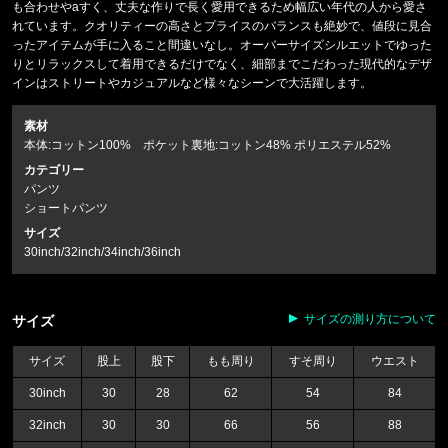
も合わせやaすく、丈夫な作りで長く愛用できるため幅広い年代の人から愛さ
れています。クオリティーの高さとプライスのバランスも絶妙で、値段に見合
ったアイテムが手に入ること間違いなし。オーバーサイズシルエットでゆった
りとリラックスして着用できるだけでなく、細部までこだわった現代的なデザ
インはストリートやカジュアルなど様々なシーンで大活躍します。
素材
本体:コットン100% ポケット裏地:コットン48% ポリエステル52%
カテゴリー
パンツ
ショートパンツ
サイズ
30inch/32inch/34inch/36inch
サイズの測り方について
サイズ
サイズ
股上
股下
もも周り
すそ周り
ウエスト
30inch
30
28
62
54
84
32inch
30
30
66
56
88