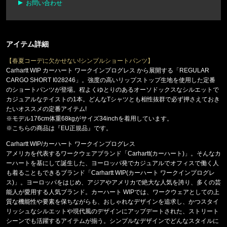
お問い合わせ
アイテム詳細
【春夏コーデに欠かせない!シンプルショートパンツ】
Carhartt WIP カーハート ワークインプログレス から展開する「REGULAR
CARGO SHORT I028246」。強度の高いリップストップ生地を使用した定番
のショートパンツが登場。程よくゆとりのあるオーソドックスなシルエットで
カジュアルなテイストの1本。どんなTシャツとも相性抜群で必ず押さえておき
たいオススメの定番アイテム!
※モデル176cm体重68kgがサイズ34inchを着用しています。
※こちらの商品は『EU正規品』です。
Carhartt WIP/カーハート ワークインプログレス
アメリカを代表するワークウェアブランド「Carhartt(カーハート)」。そんなカ
ーハートを基にして誕生した、ヨーロッパ発でカジュアルでオフィスで働く人
も着ることもできるブランド「Carhartt WIP(カーハート ワークインプログレ
ス)」。ヨーロッパをはじめ、アジアやアメリカで絶大な人気を誇り、多くの芸
能人が愛用する人気ブランド。カーハート WIPでは、ワークウェアとしての上
質な機能性や要素を保ちながらも、おしゃれなデザインを追求し、かつスタイ
リッシュなシルエットや現代風のデザインにアップデートされた、ストリート
シーンでも活躍するアイテムが揃う。シンプルなデザインでどんなスタイルに