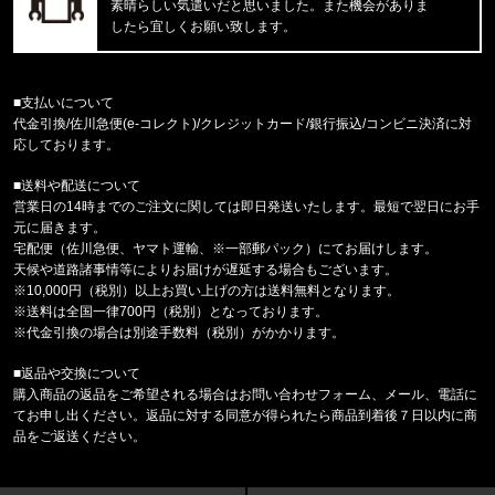
東京都のお客様ご注文ありがとうございます。
素晴らしい気遣いだと思いました。また機会がありま
CARHARTT/カーハート
したら宜しくお願い致します。
M IRVINE RELAXED BLOCK CA
東京都のお客様ご注文ありがとうございます。
■支払いについて
reversal/リバーサル
代金引換/佐川急便(e-コレクト)/クレジットカード/銀行振込/コンビニ決済に対
NEW GIANT BAG rvbs0251532
応しております。
■送料や配送について
福岡県のお客様ご注文ありがとうございます。
営業日の14時までのご注文に関しては即日発送いたします。最短で翌日にお手
COLUMBIA/コロンビア
元に届きます。
サーモンパスキャップ PU5771 //15656
宅配便（佐川急便、ヤマト運輸、※一部郵パック）にてお届けします。
天候や道路諸事情等によりお届けが遅延する場合もございます。
福岡県のお客様ご注文ありがとうございます。
※10,000円（税別）以上お買い上げの方は送料無料となります。
CALVIN KLEIN/カルバンクライン
※送料は全国一律700円（税別）となっております。
MICROFIBER STRETCH 3PK LO
※代金引換の場合は別途手数料（税別）がかかります。
■返品や交換について
福岡県のお客様ご注文ありがとうございます。
購入商品の返品をご希望される場合はお問い合わせフォーム、メール、電話に
COLUMBIA/コロンビア
てお申し出ください。返品に対する同意が得られたら商品到着後７日以内に商
フリーザーゼロII アームスリーブ CU1100
品をご返送ください。
福岡県のお客様ご注文ありがとうございます。
47 Brand/フォーティーセブンブランド