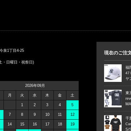
）
今泉1丁目4-25
現在のご注
休日 土・日曜日・祝祭日)
福
47
ヤン
2026年09月
東
月
火
水
木
金
土
re
MA
1
2
3
4
5
7
8
9
10
11
12
千
14
15
16
17
18
19
Ca
S/