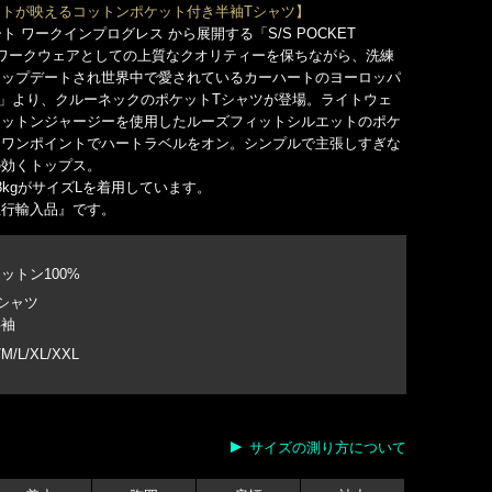
トが映えるコットンポケット付き半袖Tシャツ】
カーハート ワークインプログレス から展開する「S/S POCKET
RT」。ワークウェアとしての上質なクオリティーを保ちながら、洗練
アップデートされ世界中で愛されているカーハートのヨーロッパ
t WIP」より、クルーネックのポケットTシャツが登場。ライトウェ
コットンジャージーを使用したルーズフィットシルエットのポケ
はワンポイントでハートラベルをオン。シンプルで主張しすぎな
の効くトップス。
68kgがサイズLを着用しています。
並行輸入品』です。
ットン100%
シャツ
半袖
/M/L/XL/XXL
サイズの測り方について