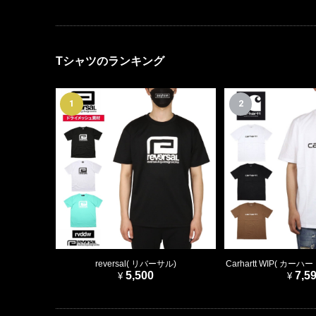
Tシャツのランキング
1
2
reversal( リバーサル)
Carhartt WIP( カ
5,500
7,5