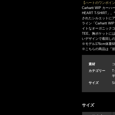
【ハートのワンポイン
Carhartt WIP 
HEART T-SHI
されたシルエットに
ライン「Carhart
イトなオーガニック
TEE。胸ポケットに
いデザインで着回し
※モデル176cm体重
※こちらの商品は『
素材
コ
カテゴリー
T
サイズ
S
サイズ