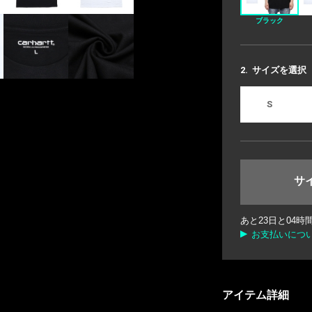
ブラック
2.
サイズを選択
S
サ
あと
23
日と
04
時
お支払いにつ
アイテム詳細