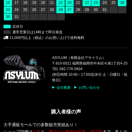
16
17
18
19
20
21
22
20
21
22
23
24
25
26
23
24
25
26
27
28
29
27
28
29
30
31
福岡県のお客様ご注文ありがとうございます。
30
31
CALVIN KLEIN/カルバンクライン
COTTON STRETCH 3PK TRUNK
店休日
通常営業日は14時まで即日発送
福岡県のお客様ご注文ありがとうございます。
11,000円以上（税込）のお買い上げで送料無料
CALVIN KLEIN/カルバンクライン
S/S RASH GUARD CB5HJ501 /
ASYLUM（有限会社アサイラム）
福岡県のお客様ご注文ありがとうございます。
〒810-0021 福岡県福岡市中央区今泉1丁目4-25
CALVIN KLEIN/カルバンクライン
TEL 092-776-5604
INTENSE POWER 3PK TRUNK 3
(対応時間 10:00～17:00/定休日 土・日曜日・祝
祭日)
東京都のお客様ご注文ありがとうございます。
会社概要
お問い合わせ
Carhartt WIP/カーハートダブルアイピー
C LOGO PHONE RING I033370
購入者様の声
東京都のお客様ご注文ありがとうございます。
Carhartt WIP/カーハートダブルアイピー
DOUBLE KNEE PANT I032699
大手通販モールでの多数販売実績あり！
ショップ評価は
4.46
と、
商品から発送や包装、対応面
まで、多くの