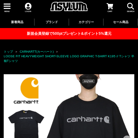
MENU
LOGIN
CART
SEARCH
新着商品
ブランド
カテゴリー
セール商品
新規会員登録で500ptプレゼント&ポイント5%還元
トップ
CARHARTT(カーハート)
LOOSE FIT HEAVYWEIGHT SHORT-SLEEVE LOGO GRAPHIC T-SHIRT K195 // Tシャツ 半
袖Tシャツ