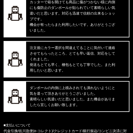
カッターで箱を開けても商品に傷がつかない様に内側
CARHARTT/カーハート
にも傷防止のダンボールが貼られていて素晴らしい気
M IRVINE RELAXED BLOCK CA
遣いだと思います。対応も迅速で信頼の出来るショッ
プです。
東京都のお客様ご注文ありがとうございます。
機会が有ったらまた利用したいです。ありがとうござ
reversal/リバーサル
いました。
NEW GIANT BAG rvbs0251532
注文後にカラー選択を間違えてることに気付いて連絡
福岡県のお客様ご注文ありがとうございます。
させてもらったところ、とても早い返信、対応をして
COLUMBIA/コロンビア
サーモンパスキャップ PU5771 //15656
くれました。
発送もとても早く、梱包もとても丁寧でした。また利
用したいと思います。
福岡県のお客様ご注文ありがとうございます。
CALVIN KLEIN/カルバンクライン
MICROFIBER STRETCH 3PK LO
ダンボールの内側に上積みされても潰れないようにと
気を遣って頂きありがとうございました。
福岡県のお客様ご注文ありがとうございます。
素晴らしい気遣いだと思いました。また機会がありま
COLUMBIA/コロンビア
したら宜しくお願い致します。
フリーザーゼロII アームスリーブ CU1100
福岡県のお客様ご注文ありがとうございます。
■支払いについて
47 Brand/フォーティーセブンブランド
代金引換/佐川急便(e-コレクト)/クレジットカード/銀行振込/コンビニ決済に対