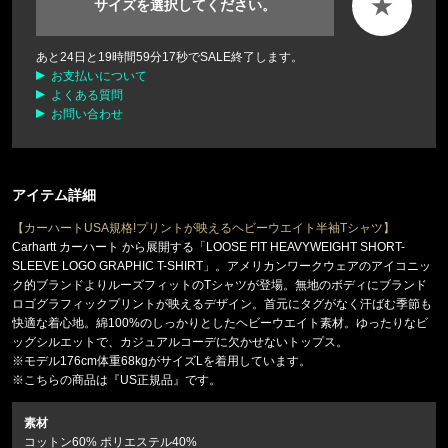
★
サイズを選択してください。
あと
24
日と
19
時間
59
分
16
秒でSALE終了します。
お支払いについて
よくある質問
お問い合わせ
アイテム詳細
【カーハートUSA規格!プリントが映えるヘビーウエイト半袖Tシャツ】
Carhartt カーハート から展開する「LOOSE FIT HEAVYWEIGHT SHORT-
SLEEVE LOGO GRAPHIC T-SHIRT」。アメリカンワークウェアのアイコニッ
ク的ブランドよりルーズフィットのTシャツが登場。無地のボディにブランド
ロゴグラフィックプリントが映えるデザイン。首元にタグがなく汗ばむ季節も
快適な着心地。綿100%のしっかりとしたヘビーウエイト素材。ゆったりなビ
ッグシルエットで、カジュアルコーデに欠かせないトップス。
※モデル176cm体重68kgがサイズLを着用しています。
※こちらの商品は『US正規品』です。
素材
コットン60% ポリエステル40%