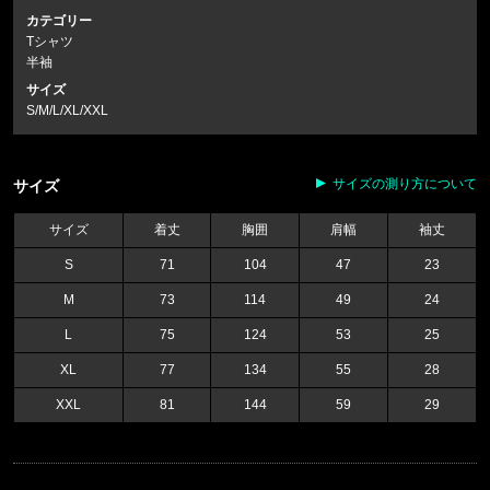
カテゴリー
Tシャツ
半袖
サイズ
S/M/L/XL/XXL
サイズの測り方について
サイズ
サイズ
着丈
胸囲
肩幅
袖丈
S
71
104
47
23
M
73
114
49
24
L
75
124
53
25
XL
77
134
55
28
XXL
81
144
59
29