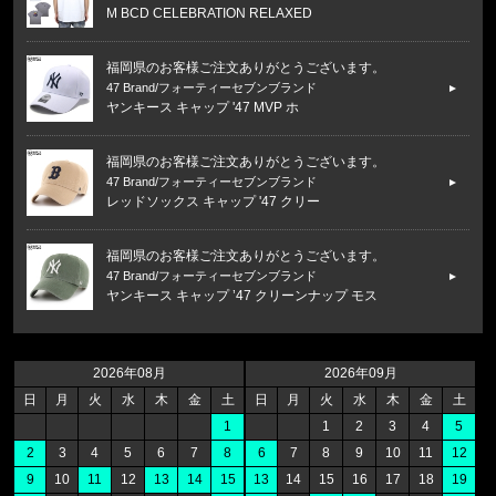
M BCD CELEBRATION RELAXED
福岡県のお客様ご注文ありがとうございます。
47 Brand/フォーティーセブンブランド
ヤンキース キャップ '47 MVP ホ
福岡県のお客様ご注文ありがとうございます。
47 Brand/フォーティーセブンブランド
レッドソックス キャップ '47 クリー
福岡県のお客様ご注文ありがとうございます。
47 Brand/フォーティーセブンブランド
ヤンキース キャップ ’47 クリーンナップ モス
福岡県のお客様ご注文ありがとうございます。
CALVIN KLEIN/カルバンクライン
2026年08月
2026年09月
COTTON STRETCH 5PK TRUNK
日
月
火
水
木
金
土
日
月
火
水
木
金
土
1
1
2
3
4
5
福岡県のお客様ご注文ありがとうございます。
2
3
4
5
6
7
8
6
7
8
9
10
11
12
reversal/リバーサル
9
10
11
12
13
14
15
13
14
15
16
17
18
19
rvddw FIGHT SHORTS rvbs05