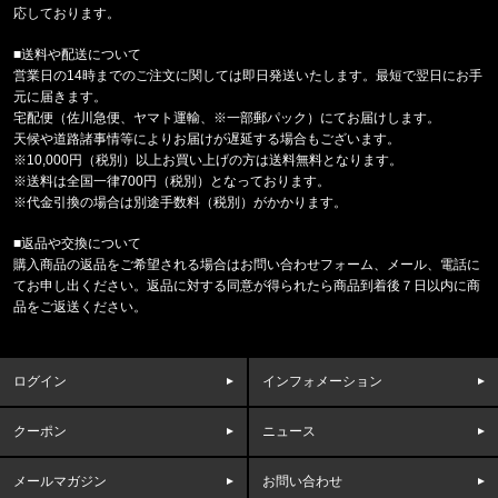
'47 クリーンナップ キャップ ヤンキ
応しております。
■送料や配送について
福岡県のお客様ご注文ありがとうございます。
営業日の14時までのご注文に関しては即日発送いたします。最短で翌日にお手
THE NORTH FACE/ノースフェイス
元に届きます。
M CAMPING RELAXED SHORT S
宅配便（佐川急便、ヤマト運輸、※一部郵パック）にてお届けします。
天候や道路諸事情等によりお届けが遅延する場合もございます。
福岡県のお客様ご注文ありがとうございます。
※10,000円（税別）以上お買い上げの方は送料無料となります。
THE NORTH FACE/ノースフェイス
※送料は全国一律700円（税別）となっております。
M PLANT & FLORA OVERS
※代金引換の場合は別途手数料（税別）がかかります。
■返品や交換について
福岡県のお客様ご注文ありがとうございます。
購入商品の返品をご希望される場合はお問い合わせフォーム、メール、電話に
reversal/リバーサル
てお申し出ください。返品に対する同意が得られたら商品到着後７日以内に商
BIG MARK COTTON TEE rvbs0
品をご返送ください。
福岡県のお客様ご注文ありがとうございます。
47 Brand/フォーティーセブンブランド
ログイン
インフォメーション
ヤンキース キャップ '47 MVP ホ
クーポン
ニュース
東京都のお客様ご注文ありがとうございます。
Carhartt WIP/カーハートダブルアイピー
S/S ORLEAN SPREE T-SHIRT
メールマガジン
お問い合わせ