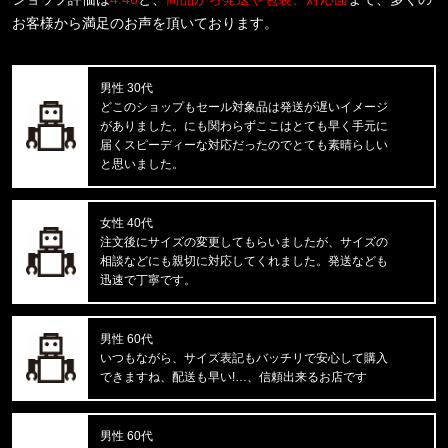
東京都のお客様ご注文ありがとうございます。
お客様から満足のお声を頂いております。
reversal/リバーサル
BIG MARK LONG RASH GUARD
男性 30代
東京都のお客様ご注文ありがとうございます。
どこのショップもセール対象品は発送が遅いイメージ
mnml/ミニマル
がありました。にも関わらずここはとても早く手元に
X214 STRETCH DENIM1487266
届くスピーディーな対応だったのでとても素晴らしい
と思いました。
東京都のお客様ご注文ありがとうございます。
reversal/リバーサル
湘南爆走族×rvddw EGUCHI AND YO
女性 40代
注文後にサイズの変更してもらいましたが、サイズの
相談などにも親切に対応してくれました。発送なども
東京都のお客様ご注文ありがとうございます。
迅速で丁寧です。
47 Brand/フォーティーセブンブランド
'47 MVP ヤンキース ドジャース
男性 60代
東京都のお客様ご注文ありがとうございます。
いつもながら、サイズ表記もバッチリで安心して購入
mnml/ミニマル
できますね、配送も早い!…、信頼出来るお店です
CARGO DRAWCORD PANTS CAMO
男性 60代
東京都のお客様ご注文ありがとうございます。