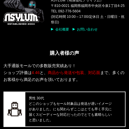
ASYLUM（有限会社アサイラム）
福岡県のお客様ご注文ありがとうございます。
〒810-0021 福岡県福岡市中央区今泉1丁目4-25
47 Brand/フォーティーセブンブランド
TEL 092-776-5604
ヤンキース キャップ '47 MVP ホ
(対応時間 10:00～17:00/定休日 土・日曜日・祝
祭日)
東京都のお客様ご注文ありがとうございます。
会社概要
お問い合わせ
Carhartt WIP/カーハートダブルアイピー
S/S ORLEAN SPREE T-SHIRT
購入者様の声
東京都のお客様ご注文ありがとうございます。
reversal/リバーサル
rvddw FIGHT SHORTS rvbs05
大手通販モールでの多数販売実績あり！
ショップ評価は
4.46
と、
商品から発送や包装、対応面
まで、多くの
東京都のお客様ご注文ありがとうございます。
お客様から満足のお声を頂いております。
THE NORTH FACE/ノースフェイス
M BCD CELEBRATION RELAXED
男性 30代
東京都のお客様ご注文ありがとうございます。
どこのショップもセール対象品は発送が遅いイメージ
mnml/ミニマル
がありました。にも関わらずここはとても早く手元に
CARGO DRAWCORD PANTS CAMO
届くスピーディーな対応だったのでとても素晴らしい
と思いました。
東京都のお客様ご注文ありがとうございます。