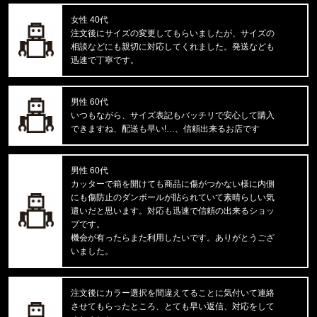
FIRST DOWN/ファーストダウン
SWEAT CARGO SHORTS F12103
女性 40代
注文後にサイズの変更してもらいましたが、サイズの
相談などにも親切に対応してくれました。発送なども
東京都のお客様ご注文ありがとうございます。
迅速で丁寧です。
CALVIN KLEIN/カルバンクライン
LIFT BRALETTE F8500 //865
男性 60代
東京都のお客様ご注文ありがとうございます。
いつもながら、サイズ表記もバッチリで安心して購入
mnml/ミニマル
できますね、配送も早い!…、信頼出来るお店です
X597 PANELED SKINNY STACK
男性 60代
東京都のお客様ご注文ありがとうございます。
カッターで箱を開けても商品に傷がつかない様に内側
mnml/ミニマル
にも傷防止のダンボールが貼られていて素晴らしい気
CARGO DRAWCORD PANTS14872
遣いだと思います。対応も迅速で信頼の出来るショッ
プです。
東京都のお客様ご注文ありがとうございます。
機会が有ったらまた利用したいです。ありがとうござ
CARHARTT/カーハート
いました。
M IRVINE RELAXED WORK T-S
注文後にカラー選択を間違えてることに気付いて連絡
東京都のお客様ご注文ありがとうございます。
させてもらったところ、とても早い返信、対応をして
reversal/リバーサル