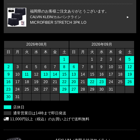
福岡県のお客様ご注文ありがとうございます。
CALVIN KLEIN/カルバンクライン
MICROFIBER STRETCH 3PK LO
福岡県のお客様ご注文ありがとうございます。
47 Brand/フォーティーセブンブランド
2026年08月
2026年09月
'47 クリーンナップ キャップ ヤンキ
日
月
火
水
木
金
土
日
月
火
水
木
金
土
1
1
2
3
4
5
福岡県のお客様ご注文ありがとうございます。
2
3
4
5
6
7
8
6
7
8
9
10
11
12
THE NORTH FACE/ノースフェイス
9
10
11
12
13
14
15
13
14
15
16
17
18
19
M CAMPING RELAXED SHORT S
16
17
18
19
20
21
22
20
21
22
23
24
25
26
23
24
25
26
27
28
29
27
28
29
30
31
福岡県のお客様ご注文ありがとうございます。
30
31
THE NORTH FACE/ノースフェイス
M PLANT & FLORA OVERS
店休日
通常営業日は14時まで即日発送
福岡県のお客様ご注文ありがとうございます。
11,000円以上（税込）のお買い上げで送料無料
reversal/リバーサル
BIG MARK COTTON TEE rvbs0