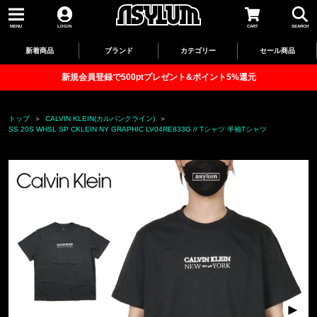
MENU
LOGIN
CART
SEARCH
新着商品
ブランド
カテゴリー
セール商品
新規会員登録で500ptプレゼント&ポイント5%還元
トップ
CALVIN KLEIN(カルバンクライン)
SS 20S WHSL SP CKLEIN NY GRAPHIC LV04RE833G // Tシャツ 半袖Tシャツ