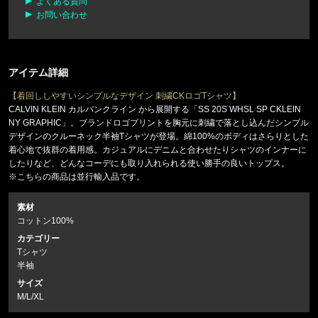
よくある質問
お問い合わせ
アイテム詳細
【着回ししやすいシンプルなデザイン 刺繍CKロゴTシャツ】
CALVIN KLEIN カルバンクライン から展開する「SS 20S WHSL SP CKLEIN
NY GRAPHIC」。ブランドロゴプリントを胸元に刺繍で落とし込んだシンプル
デザインのクルーネック半袖Tシャツが登場。綿100%のボディはさらりとした
着心地で抜群の着用感。カジュアルにデニムと合わせたりシャツのインナーに
したりなど、どんなコーデにも取り入れられる使い勝手の良いトップス。
※こちらの商品は並行輸入品です。
素材
コットン100%
カテゴリー
Tシャツ
半袖
サイズ
M/L/XL