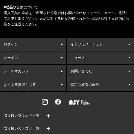
■返品や交換について
福岡県のお客様ご注文ありがとうございます。
購入商品の返品をご希望される場合はお問い合わせフォーム、メール、電話に
BILLIONAIRE BOYS CLUB/ﾋﾞﾘｵﾈｱﾎﾞｰｲｽﾞｸﾗﾌﾞ
てお申し出ください。返品に対する同意が得られたら商品到着後７日以内に商
MESH LS SHIRT C&S BBC
品をご返送ください。
東京都のお客様ご注文ありがとうございます。
THE NORTH FACE/ノースフェイス
ログイン
インフォメーション
BOREALIS NF0A52SE 56U1534
クーポン
ニュース
東京都のお客様ご注文ありがとうございます。
47 Brand/フォーティーセブンブランド
47キャップ ルナー クリーンナップ '
メールマガジン
お問い合わせ
よくある質問と回答
特定商取引の表記
福岡県のお客様ご注文ありがとうございます。
47 Brand/フォーティーセブンブランド
パドレス キャップ '47 MVP チャ
福岡県のお客様ご注文ありがとうございます。
取り扱いブランド一覧
CALVIN KLEIN/カルバンクライン
BOYSHORT F8527 //865ee81
取り扱いカテゴリ一覧