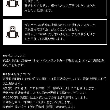
rvddw FIGHT SHORTS rvbs05
くれました。
発送もとても早く、梱包もとても丁寧でした。また利
用したいと思います。
東京都のお客様ご注文ありがとうございます。
reversal/リバーサル
NEW GIANT BAG rvbs0251532
ダンボールの内側に上積みされても潰れないようにと
気を遣って頂きありがとうございました。
東京都のお客様ご注文ありがとうございます。
素晴らしい気遣いだと思いました。また機会がありま
reversal/リバーサル
したら宜しくお願い致します。
rvddw FIGHT SHORTS rvbs05
東京都のお客様ご注文ありがとうございます。
■支払いについて
reversal/リバーサル
代金引換/佐川急便(e-コレクト)/クレジットカード/銀行振込/コンビニ決済に対
rvddw DRY MESH TEE rvbs08
応しております。
■送料や配送について
東京都のお客様ご注文ありがとうございます。
営業日の14時までのご注文に関しては即日発送いたします。最短で翌日にお手
THRASHER/スラッシャー
元に届きます。
ビッグシルエット L/S TEE TR-THM-2
宅配便（佐川急便、ヤマト運輸、※一部郵パック）にてお届けします。
天候や道路諸事情等によりお届けが遅延する場合もございます。
東京都のお客様ご注文ありがとうございます。
※10,000円（税別）以上お買い上げの方は送料無料となります。
47 Brand/フォーティーセブンブランド
※送料は全国一律700円（税別）となっております。
ヤンキース キャップ '47 MVP ホ
※代金引換の場合は別途手数料（税別）がかかります。