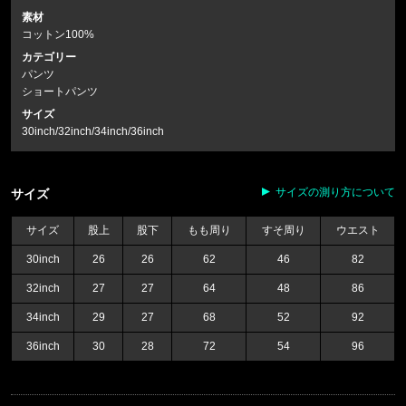
素材
コットン100%
カテゴリー
パンツ
ショートパンツ
サイズ
30inch/32inch/34inch/36inch
サイズの測り方について
サイズ
サイズ
股上
股下
もも周り
すそ周り
ウエスト
30inch
26
26
62
46
82
32inch
27
27
64
48
86
34inch
29
27
68
52
92
36inch
30
28
72
54
96