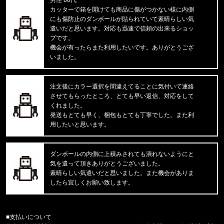
東京都のお客様ご注文ありがとうございます。
カッターで箱を開けても商品に傷がつかない様に内側
CARHARTT/カーハート
にも傷防止のダンボールが貼られていて素晴らしい気
M IRVINE RELAXED WORK T-S
遣いだと思います。対応も迅速で信頼の出来るショッ
プです。
東京都のお客様ご注文ありがとうございます。
機会が有ったらまた利用したいです。ありがとうござ
reversal/リバーサル
いました。
rvddw FIGHT SHORTS rvbs05
注文後にカラー選択を間違えてることに気付いて連絡
東京都のお客様ご注文ありがとうございます。
させてもらったところ、とても早い返信、対応をして
reversal/リバーサル
NEW GIANT BAG rvbs0251532
くれました。
発送もとても早く、梱包もとても丁寧でした。また利
用したいと思います。
東京都のお客様ご注文ありがとうございます。
reversal/リバーサル
rvddw FIGHT SHORTS rvbs05
ダンボールの内側に上積みされても潰れないようにと
気を遣って頂きありがとうございました。
東京都のお客様ご注文ありがとうございます。
素晴らしい気遣いだと思いました。また機会がありま
reversal/リバーサル
したら宜しくお願い致します。
rvddw DRY MESH TEE rvbs08
東京都のお客様ご注文ありがとうございます。
■支払いについて
THRASHER/スラッシャー