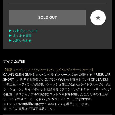
★
SOLD OUT
お支払いについて
よくある質問
お問い合わせ
アイテム詳細
【春夏コーデにマストなショートパンツ!CKレギュラーショーツ】
CALVIN KLEIN JEANS カルバンクライン ジーンズ から展開する「REGULAR
SHORT」。世界でも有数の人気ブランドの地位を確立しているCK JEANSよ
りデニムハーフパンツが登場。ウォッシュ加工の効いたライトブルーのレギュ
ラーショーツ。サイドポケットと腰部分にブランドシグネチャーレザーバッジ
を配置。サスティナブルで良質なコットン素材を採用したこだわりの仕上が
り。Tシャツやパーカーと合わせてカジュアルコーデにおすすめ。
※モデル176cm体重68kgがサイズ34インチを着用しています。
※こちらの商品は『EU正規品』です。