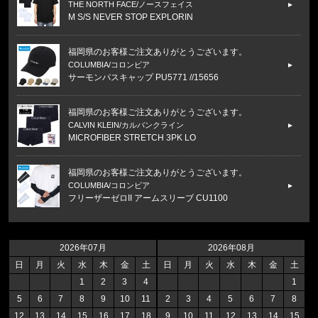
THE NORTH FACE/ノースフェイス
M S/S NEVER STOP EXPLORIN
福岡県のお客様ご注文ありがとうございます。
COLUMBIA/コロンビア
サーモンパスキャップ PU5771 //15656
福岡県のお客様ご注文ありがとうございます。
CALVIN KLEIN/カルバンクライン
MICROFIBER STRETCH 3PK LO
福岡県のお客様ご注文ありがとうございます。
COLUMBIA/コロンビア
フリーザーゼロII アームスリーブ CU1100
福岡県のお客様ご注文ありがとうございます。
THE NORTH FACE/ノースフェイス
2026年07月
2026年08月
M CAMPING RELAXED SHORT S
日
月
火
水
木
金
土
日
月
火
水
木
金
土
1
2
3
4
1
福岡県のお客様ご注文ありがとうございます。
5
6
7
8
9
10
11
2
3
4
5
6
7
8
THE NORTH FACE/ノースフェイス
12
13
14
15
16
17
18
9
10
11
12
13
14
15