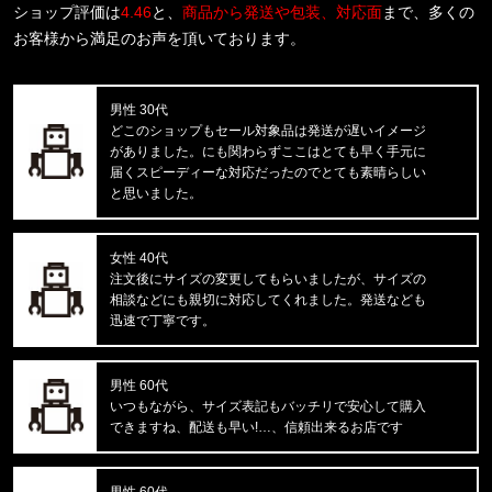
ショップ評価は
4.46
と、
商品から発送や包装、対応面
まで、多くの
東京都のお客様ご注文ありがとうございます。
お客様から満足のお声を頂いております。
mnml/ミニマル
CARGO DRAWCORD PANTS CAMO
男性 30代
東京都のお客様ご注文ありがとうございます。
どこのショップもセール対象品は発送が遅いイメージ
FIRST DOWN/ファーストダウン
がありました。にも関わらずここはとても早く手元に
SWEAT CARGO SHORTS F12103
届くスピーディーな対応だったのでとても素晴らしい
と思いました。
東京都のお客様ご注文ありがとうございます。
CALVIN KLEIN/カルバンクライン
LIFT BRALETTE F8500 //865
女性 40代
注文後にサイズの変更してもらいましたが、サイズの
相談などにも親切に対応してくれました。発送なども
東京都のお客様ご注文ありがとうございます。
迅速で丁寧です。
mnml/ミニマル
X597 PANELED SKINNY STACK
男性 60代
東京都のお客様ご注文ありがとうございます。
いつもながら、サイズ表記もバッチリで安心して購入
mnml/ミニマル
できますね、配送も早い!…、信頼出来るお店です
CARGO DRAWCORD PANTS14872
男性 60代