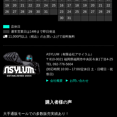
M PLANT & FLORA OVERS
19
20
21
22
23
24
25
16
17
18
19
20
21
22
26
27
28
29
30
31
23
24
25
26
27
28
29
福岡県のお客様ご注文ありがとうございます。
30
31
reversal/リバーサル
BIG MARK COTTON TEE rvbs0
店休日
通常営業日は14時まで即日発送
福岡県のお客様ご注文ありがとうございます。
11,000円以上（税込）のお買い上げで送料無料
47 Brand/フォーティーセブンブランド
ヤンキース キャップ '47 MVP ホ
ASYLUM（有限会社アサイラム）
東京都のお客様ご注文ありがとうございます。
〒810-0021 福岡県福岡市中央区今泉1丁目4-25
Carhartt WIP/カーハートダブルアイピー
TEL 092-776-5604
S/S ORLEAN SPREE T-SHIRT
(対応時間 10:00～17:00/定休日 土・日曜日・祝
祭日)
東京都のお客様ご注文ありがとうございます。
会社概要
お問い合わせ
reversal/リバーサル
rvddw FIGHT SHORTS rvbs05
購入者様の声
東京都のお客様ご注文ありがとうございます。
THE NORTH FACE/ノースフェイス
M BCD CELEBRATION RELAXED
大手通販モールでの多数販売実績あり！