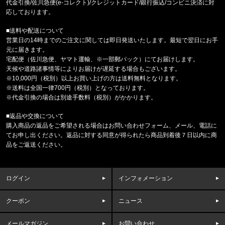
代金引換/佐川急便(e-コレクト)/クレジットカード/銀行振込/コンビニ決済に対
ビッグシルエット L/S TEE TR-THM-2
応しております。
■送料や配送について
東京都のお客様ご注文ありがとうございます。
営業日の14時までのご注文に関しては即日発送いたします。最短で翌日にお手
47 Brand/フォーティーセブンブランド
元に届きます。
ヤンキース キャップ '47 MVP ホ
宅配便（佐川急便、ヤマト運輸、※一部郵パック）にてお届けします。
天候や道路諸事情等によりお届けが遅延する場合もございます。
福岡県のお客様ご注文ありがとうございます。
※10,000円（税別）以上お買い上げの方は送料無料となります。
BILLIONAIRE BOYS CLUB/ﾋﾞﾘｵﾈｱﾎﾞｰｲｽﾞｸﾗﾌﾞ
※送料は全国一律700円（税別）となっております。
MESH LS SHIRT C&S BBC
※代金引換の場合は別途手数料（税別）がかかります。
■返品や交換について
東京都のお客様ご注文ありがとうございます。
購入商品の返品をご希望される場合はお問い合わせフォーム、メール、電話に
THE NORTH FACE/ノースフェイス
てお申し出ください。返品に対する同意が得られたら商品到着後７日以内に商
BOREALIS NF0A52SE 56U1534
品をご返送ください。
東京都のお客様ご注文ありがとうございます。
47 Brand/フォーティーセブンブランド
ログイン
インフォメーション
47キャップ ルナー クリーンナップ '
クーポン
ニュース
福岡県のお客様ご注文ありがとうございます。
47 Brand/フォーティーセブンブランド
パドレス キャップ '47 MVP チャ
メールマガジン
お問い合わせ