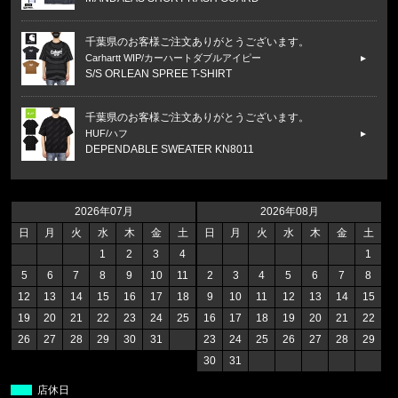
東京都のお客様ご注文ありがとうございます。
reversal/リバーサル
MANDALAS SHORT RASH GUARD
千葉県のお客様ご注文ありがとうございます。
Carhartt WIP/カーハートダブルアイピー
S/S ORLEAN SPREE T-SHIRT
千葉県のお客様ご注文ありがとうございます。
HUF/ハフ
2026年07月
2026年08月
DEPENDABLE SWEATER KN8011
日
月
火
水
木
金
土
日
月
火
水
木
金
土
1
2
3
4
1
福岡県のお客様ご注文ありがとうございます。
5
6
7
8
9
10
11
2
3
4
5
6
7
8
47 Brand/フォーティーセブンブランド
12
13
14
15
16
17
18
9
10
11
12
13
14
15
ヤンキース キャップ '47 MVP ホ
19
20
21
22
23
24
25
16
17
18
19
20
21
22
26
27
28
29
30
31
23
24
25
26
27
28
29
福岡県のお客様ご注文ありがとうございます。
30
31
47 Brand/フォーティーセブンブランド
レッドソックス キャップ '47 クリー
店休日