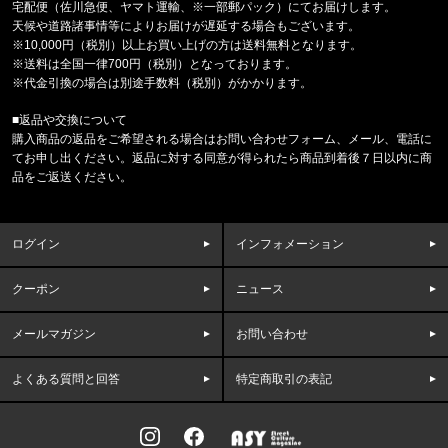
宅配便（佐川急便、ヤマト運輸、※一部郵パック）にてお届けします。
天候や道路諸事情等によりお届けが遅延する場合もございます。
福岡県のお客様ご注文ありがとうございます。
※10,000円（税別）以上お買い上げの方は送料無料となります。
COLUMBIA/コロンビア
※送料は全国一律700円（税別）となっております。
サーモンパスキャップ PU5771 //15656
※代金引換の場合は別途手数料（税別）がかかります。
■返品や交換について
福岡県のお客様ご注文ありがとうございます。
購入商品の返品をご希望される場合はお問い合わせフォーム、メール、電話に
CALVIN KLEIN/カルバンクライン
てお申し出ください。返品に対する同意が得られたら商品到着後７日以内に商
MICROFIBER STRETCH 3PK LO
品をご返送ください。
福岡県のお客様ご注文ありがとうございます。
COLUMBIA/コロンビア
ログイン
インフォメーション
フリーザーゼロII アームスリーブ CU1100
クーポン
ニュース
福岡県のお客様ご注文ありがとうございます。
47 Brand/フォーティーセブンブランド
'47 クリーンナップ キャップ ヤンキ
メールマガジン
お問い合わせ
よくある質問と回答
特定商取引の表記
福岡県のお客様ご注文ありがとうございます。
THE NORTH FACE/ノースフェイス
M CAMPING RELAXED SHORT S