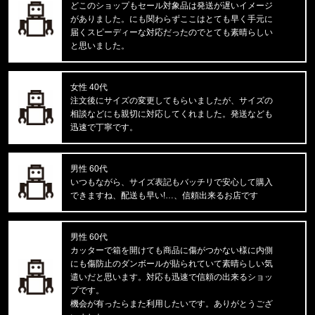
福岡県のお客様ご注文ありがとうございます。
どこのショップもセール対象品は発送が遅いイメージ
CALVIN KLEIN/カルバンクライン
がありました。にも関わらずここはとても早く手元に
S/S RASH GUARD CB5HJ501 /
届くスピーディーな対応だったのでとても素晴らしい
と思いました。
福岡県のお客様ご注文ありがとうございます。
CALVIN KLEIN/カルバンクライン
INTENSE POWER 3PK TRUNK 3
女性 40代
注文後にサイズの変更してもらいましたが、サイズの
相談などにも親切に対応してくれました。発送なども
東京都のお客様ご注文ありがとうございます。
迅速で丁寧です。
Carhartt WIP/カーハートダブルアイピー
C LOGO PHONE RING I033370
男性 60代
東京都のお客様ご注文ありがとうございます。
いつもながら、サイズ表記もバッチリで安心して購入
Carhartt WIP/カーハートダブルアイピー
できますね、配送も早い!…、信頼出来るお店です
DOUBLE KNEE PANT I032699
男性 60代
東京都のお客様ご注文ありがとうございます。
カッターで箱を開けても商品に傷がつかない様に内側
reversal/リバーサル
にも傷防止のダンボールが貼られていて素晴らしい気
BIG MARK LONG RASH GUARD
遣いだと思います。対応も迅速で信頼の出来るショッ
プです。
東京都のお客様ご注文ありがとうございます。
機会が有ったらまた利用したいです。ありがとうござ
mnml/ミニマル