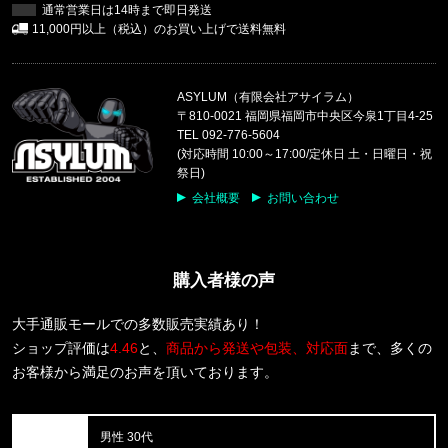
通常営業日は14時まで即日発送
福岡県のお客様ご注文ありがとうございます。
11,000円以上（税込）のお買い上げで送料無料
47 Brand/フォーティーセブンブランド
ヤンキース キャップ ’47 クリーンナップ モス
ASYLUM（有限会社アサイラム）
福岡県のお客様ご注文ありがとうございます。
〒810-0021 福岡県福岡市中央区今泉1丁目4-25
CALVIN KLEIN/カルバンクライン
TEL 092-776-5604
LIGHTLY LINED TRIANGLE F8
(対応時間 10:00～17:00/定休日 土・日曜日・祝
祭日)
福岡県のお客様ご注文ありがとうございます。
会社概要
お問い合わせ
CALVIN KLEIN/カルバンクライン
COTTON STRETCH 5PK TRUNK
購入者様の声
福岡県のお客様ご注文ありがとうございます。
reversal/リバーサル
rvddw FIGHT SHORTS rvbs05
大手通販モールでの多数販売実績あり！
ショップ評価は
4.46
と、
商品から発送や包装、対応面
まで、多くの
福岡県のお客様ご注文ありがとうございます。
お客様から満足のお声を頂いております。
CALVIN KLEIN/カルバンクライン
COTTON STRETCH 3PK TRUNK
男性 30代