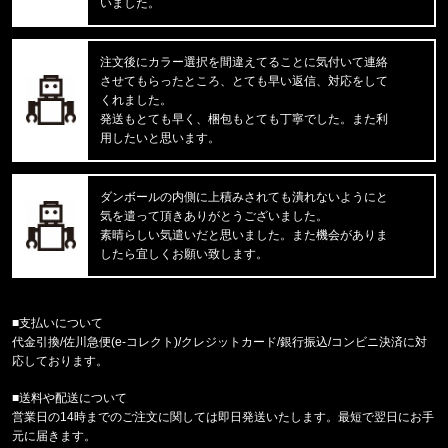
いました。
X214 STRETCH DENIM1487266
注文後にカラー選択を間違えてることに気付いて連絡
東京都のお客様ご注文ありがとうございます。
させてもらったところ、とても早い返信、対応をして
reversal/リバーサル
湘南爆走族×rvddw EGUCHI AND YO
くれました。
発送もとても早く、梱包もとても丁寧でした。また利
用したいと思います。
東京都のお客様ご注文ありがとうございます。
47 Brand/フォーティーセブンブランド
'47 MVP ヤンキース ドジャース
ダンボールの内側に上積みされても潰れないようにと
気を遣って頂きありがとうございました。
東京都のお客様ご注文ありがとうございます。
素晴らしい気遣いだと思いました。また機会がありま
mnml/ミニマル
したら宜しくお願い致します。
CARGO DRAWCORD PANTS CAMO
東京都のお客様ご注文ありがとうございます。
■支払いについて
CARHARTT/カーハート
代金引換/佐川急便(e-コレクト)/クレジットカード/銀行振込/コンビニ決済に対
M IRVINE RELAXED BLOCK CA
応しております。
■送料や配送について
東京都のお客様ご注文ありがとうございます。
営業日の14時までのご注文に関しては即日発送いたします。最短で翌日にお手
reversal/リバーサル
元に届きます。
NEW GIANT BAG rvbs0251532