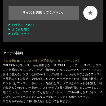
★
サイズを選択してください。
お支払いについて
よくある質問
お問い合わせ
アイテム詳細
【大容量6.5L シンプルで使い勝手最高のショルダーバッグ】
GREGORY グレゴリー から展開する「SATCHEL S サッチェル S V2」。ブラ
ンド定番のクラシックシリーズ、普段使いのタウンユースからアウトドアまで
多様に使えるシンプルな斜めがけバッグが登場。しっかりマチがあるファスナ
ー開閉のメイン収納、その内側にもファスナーポケット付きで収納力抜群。フ
ロントにはファスナーポケット、背面にはスナップ付きポケットを配置し小物
の収納も文句なしの仕上がり。ストラップは長さ調節可能。頑丈なナイロン生
地にグレゴリーのアイコンでもあるレザージッパープルが映えるデザイン。メ
ンズからレディースまでどんなコーデにもマッチするボディバッグ。
※こちらの商品は『並行輸入品』となっております。