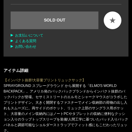
★
SOLD OUT
お支払いについて
よくある質問
お問い合わせ
アイテム詳細
【インパクト抜群!大容量プリントリュックサック】
SPRAYGROUND スプレーグラウンド から展開する「ELMO'S WORLD
BACKPACK」。アメリカ発のバックパックブランドからインパクト抜群のバ
ックパックが登場。セサミストリートのエルモとシャークマウスがコラボした
プリントデザイン。大きく開閉するファスナーでメイン収納部の荷物の出し入
れもスムーズに。両サイドのポケット、リュック上部のサングラス用ポケッ
ト、大容量のメイン収納内にはノートPCやタブレットの収納に便利なクッシ
ョン入りのラップトップスリーブを装備!人間工学に基づいたパッド入りバック
パネルと調節可能なショルダーストラップでフィット感にもこだわったリュッ
ク。