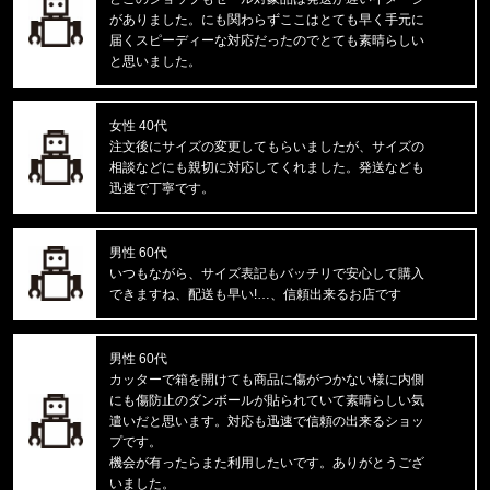
福岡県のお客様ご注文ありがとうございます。
がありました。にも関わらずここはとても早く手元に
CALVIN KLEIN/カルバンクライン
届くスピーディーな対応だったのでとても素晴らしい
INTENSE POWER 3PK TRUNK 3
と思いました。
東京都のお客様ご注文ありがとうございます。
女性 40代
Carhartt WIP/カーハートダブルアイピー
注文後にサイズの変更してもらいましたが、サイズの
C LOGO PHONE RING I033370
相談などにも親切に対応してくれました。発送なども
迅速で丁寧です。
東京都のお客様ご注文ありがとうございます。
Carhartt WIP/カーハートダブルアイピー
DOUBLE KNEE PANT I032699
男性 60代
いつもながら、サイズ表記もバッチリで安心して購入
できますね、配送も早い!…、信頼出来るお店です
東京都のお客様ご注文ありがとうございます。
reversal/リバーサル
BIG MARK LONG RASH GUARD
男性 60代
カッターで箱を開けても商品に傷がつかない様に内側
東京都のお客様ご注文ありがとうございます。
にも傷防止のダンボールが貼られていて素晴らしい気
mnml/ミニマル
遣いだと思います。対応も迅速で信頼の出来るショッ
X214 STRETCH DENIM1487266
プです。
機会が有ったらまた利用したいです。ありがとうござ
東京都のお客様ご注文ありがとうございます。
いました。