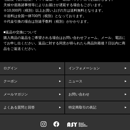
サーモンパスキャップ PU5771 //15656
天候や道路諸事情等によりお届けが遅延する場合もございます。
※10,000円（税別）以上お買い上げの方は送料無料となります。
※送料は全国一律700円（税別）となっております。
福岡県のお客様ご注文ありがとうございます。
※代金引換の場合は別途手数料（税別）がかかります。
CALVIN KLEIN/カルバンクライン
MICROFIBER STRETCH 3PK LO
■返品や交換について
購入商品の返品をご希望される場合はお問い合わせフォーム、メール、電話に
福岡県のお客様ご注文ありがとうございます。
てお申し出ください。返品に対する同意が得られたら商品到着後７日以内に商
COLUMBIA/コロンビア
品をご返送ください。
フリーザーゼロII アームスリーブ CU1100
福岡県のお客様ご注文ありがとうございます。
ログイン
インフォメーション
47 Brand/フォーティーセブンブランド
'47 クリーンナップ キャップ ヤンキ
クーポン
ニュース
福岡県のお客様ご注文ありがとうございます。
メールマガジン
お問い合わせ
THE NORTH FACE/ノースフェイス
M CAMPING RELAXED SHORT S
よくある質問と回答
特定商取引の表記
福岡県のお客様ご注文ありがとうございます。
THE NORTH FACE/ノースフェイス
M PLANT & FLORA OVERS