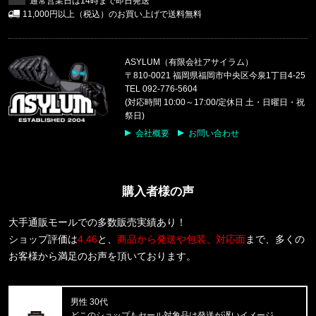
通常営業日は14時まで即日発送
11,000円以上（税込）のお買い上げで送料無料
福岡県のお客様ご注文ありがとうございます。
CALVIN KLEIN/カルバンクライン
LIGHTLY LINED TRIANGLE F8
ASYLUM（有限会社アサイラム）
〒810-0021 福岡県福岡市中央区今泉1丁目4-25
福岡県のお客様ご注文ありがとうございます。
TEL 092-776-5604
CALVIN KLEIN/カルバンクライン
(対応時間 10:00～17:00/定休日 土・日曜日・祝
COTTON STRETCH 5PK TRUNK
祭日)
会社概要
お問い合わせ
福岡県のお客様ご注文ありがとうございます。
reversal/リバーサル
rvddw FIGHT SHORTS rvbs05
購入者様の声
福岡県のお客様ご注文ありがとうございます。
CALVIN KLEIN/カルバンクライン
大手通販モールでの多数販売実績あり！
COTTON STRETCH 3PK TRUNK
ショップ評価は
4.46
と、
商品から発送や包装、対応面
まで、多くの
お客様から満足のお声を頂いております。
福岡県のお客様ご注文ありがとうございます。
CALVIN KLEIN/カルバンクライン
S/S RASH GUARD CB5HJ501 /
男性 30代
どこのショップもセール対象品は発送が遅いイメージ