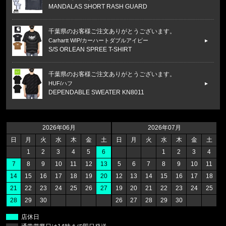
MANDALAS SHORT RASH GUARD
千葉県のお客様ご注文ありがとうございます。
Carhartt WIP/カーハートダブルアイピー
S/S ORLEAN SPREE T-SHIRT
千葉県のお客様ご注文ありがとうございます。
HUF/ハフ
DEPENDABLE SWEATER KN8011
福岡県のお客様ご注文ありがとうございます。
47 Brand/フォーティーセブンブランド
2026年06月
2026年07月
ヤンキース キャップ '47 MVP ホ
日
月
火
水
木
金
土
日
月
火
水
木
金
土
1
2
3
4
5
6
1
2
3
4
福岡県のお客様ご注文ありがとうございます。
7
8
9
10
11
12
13
5
6
7
8
9
10
11
47 Brand/フォーティーセブンブランド
14
15
16
17
18
19
20
12
13
14
15
16
17
18
レッドソックス キャップ '47 クリー
21
22
23
24
25
26
27
19
20
21
22
23
24
25
28
29
30
26
27
28
29
30
福岡県のお客様ご注文ありがとうございます。
47 Brand/フォーティーセブンブランド
店休日
ヤンキース キャップ ’47 クリーンナップ モス