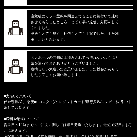
reversal/リバーサル
湘南爆走族×rvddw EGUCHI AND YO
注文後にカラー選択を間違えてることに気付いて連絡
させてもらったところ、とても早い返信、対応をして
東京都のお客様ご注文ありがとうございます。
くれました。
47 Brand/フォーティーセブンブランド
発送もとても早く、梱包もとても丁寧でした。また利
'47 MVP ヤンキース ドジャース
用したいと思います。
東京都のお客様ご注文ありがとうございます。
mnml/ミニマル
ダンボールの内側に上積みされても潰れないようにと
CARGO DRAWCORD PANTS CAMO
気を遣って頂きありがとうございました。
素晴らしい気遣いだと思いました。また機会がありま
したら宜しくお願い致します。
東京都のお客様ご注文ありがとうございます。
CARHARTT/カーハート
M IRVINE RELAXED BLOCK CA
■支払いについて
代金引換/佐川急便(e-コレクト)/クレジットカード/銀行振込/コンビニ決済に対
東京都のお客様ご注文ありがとうございます。
応しております。
reversal/リバーサル
NEW GIANT BAG rvbs0251532
■送料や配送について
営業日の14時までのご注文に関しては即日発送いたします。最短で翌日にお手
福岡県のお客様ご注文ありがとうございます。
元に届きます。
COLUMBIA/コロンビア
宅配便（佐川急便、ヤマト運輸、※一部郵パック）にてお届けします。