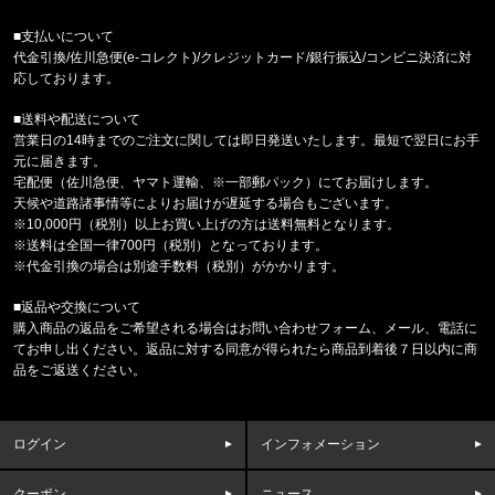
ドジャース キャップ ’47 クリーンナップ ビン
■支払いについて
代金引換/佐川急便(e-コレクト)/クレジットカード/銀行振込/コンビニ決済に対
福岡県のお客様ご注文ありがとうございます。
応しております。
COLUMBIA/コロンビア
パナシーア 33L バックパック PU870815
■送料や配送について
営業日の14時までのご注文に関しては即日発送いたします。最短で翌日にお手
福岡県のお客様ご注文ありがとうございます。
元に届きます。
CALVIN KLEIN/カルバンクライン
宅配便（佐川急便、ヤマト運輸、※一部郵パック）にてお届けします。
INTENSE POWER LOW RISE 3P
天候や道路諸事情等によりお届けが遅延する場合もございます。
※10,000円（税別）以上お買い上げの方は送料無料となります。
※送料は全国一律700円（税別）となっております。
福岡県のお客様ご注文ありがとうございます。
※代金引換の場合は別途手数料（税別）がかかります。
reversal/リバーサル
rvddw DRY MESH TEE rvbs08
■返品や交換について
購入商品の返品をご希望される場合はお問い合わせフォーム、メール、電話に
東京都のお客様ご注文ありがとうございます。
てお申し出ください。返品に対する同意が得られたら商品到着後７日以内に商
COLUMBIA/コロンビア
品をご返送ください。
キャッスルロック25Lバックパック PU86621
東京都のお客様ご注文ありがとうございます。
ログイン
インフォメーション
reversal/リバーサル
eye c u SUNGLASSES LHR MA
クーポン
ニュース