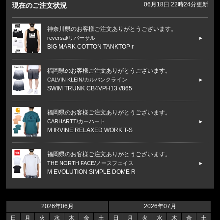
06月18日 22時24分更新
現在のご注文状況
神奈川県のお客様ご注文ありがとうございます。
reversal/リバーサル
BIG MARK COTTON TANKTOP r
福岡県のお客様ご注文ありがとうございます。
CALVIN KLEIN/カルバンクライン
SWIM TRUNK CB4VPH13 //865
福岡県のお客様ご注文ありがとうございます。
CARHARTT/カーハート
M IRVINE RELAXED WORK T-S
福岡県のお客様ご注文ありがとうございます。
THE NORTH FACE/ノースフェイス
M EVOLUTION SIMPLE DOME R
福岡県のお客様ご注文ありがとうございます。
THE NORTH FACE/ノースフェイス
2026年06月
2026年07月
M BOX NSE ENERGY REGULAR
日
月
火
水
木
金
土
日
月
火
水
木
金
土