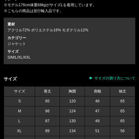
※モデル176cm体重68kgがサイズLを着用しています。
※こちらの商品は並行輸入品です。
素材
アクリル72% ポリエステル16% モダクリル12%
カテゴリー
ジャケット
サイズ
S/M/L/XL/XXL
サイズの測り方について
サイズ
サイズ
着丈
胸囲
肩幅
袖丈
S
85
120
46
65
M
86
124
47
65
L
87
130
49
65
XL
89
134
51
56