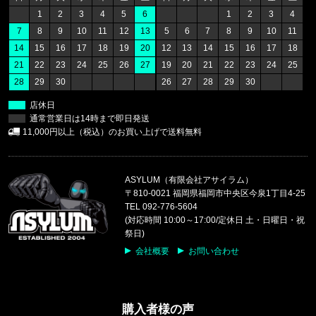
1
2
3
4
5
6
1
2
3
4
福岡県のお客様ご注文ありがとうございます。
7
8
9
10
11
12
13
5
6
7
8
9
10
11
CALVIN KLEIN/カルバンクライン
14
15
16
17
18
19
20
12
13
14
15
16
17
18
SWIM TRUNK CB4VPH13 //865
21
22
23
24
25
26
27
19
20
21
22
23
24
25
28
29
30
26
27
28
29
30
福岡県のお客様ご注文ありがとうございます。
CALVIN KLEIN/カルバンクライン
店休日
COTTON STRETCH 5PK TRUNK
通常営業日は14時まで即日発送
11,000円以上（税込）のお買い上げで送料無料
福岡県のお客様ご注文ありがとうございます。
47 Brand/フォーティーセブンブランド
'47 MVP メッシュキャップ ヤンキ
ASYLUM（有限会社アサイラム）
〒810-0021 福岡県福岡市中央区今泉1丁目4-25
福岡県のお客様ご注文ありがとうございます。
TEL 092-776-5604
COLUMBIA/コロンビア
(対応時間 10:00～17:00/定休日 土・日曜日・祝
パナシーア 25L バックパック PU866515
祭日)
会社概要
お問い合わせ
福岡県のお客様ご注文ありがとうございます。
COLUMBIA/コロンビア
キャッスルロック25Lバックパック PU86621
購入者様の声