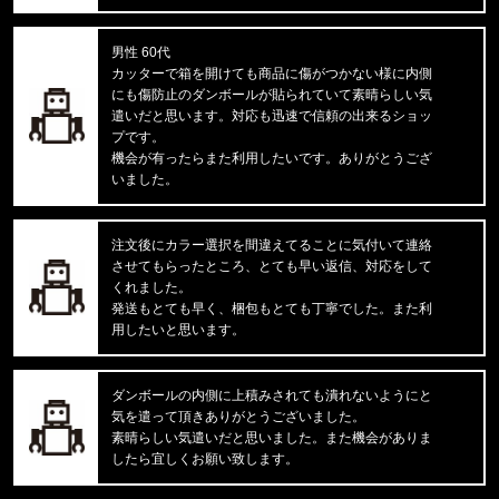
47 Brand/フォーティーセブンブランド
ドジャース キャップ '47 MVP ホ
男性 60代
カッターで箱を開けても商品に傷がつかない様に内側
福岡県のお客様ご注文ありがとうございます。
にも傷防止のダンボールが貼られていて素晴らしい気
THE NORTH FACE/ノースフェイス
遣いだと思います。対応も迅速で信頼の出来るショッ
M EVOLUTION SIMPLE DOME R
プです。
機会が有ったらまた利用したいです。ありがとうござ
福岡県のお客様ご注文ありがとうございます。
いました。
reversal/リバーサル
BIG MARK DRY MESH TEE rvb
注文後にカラー選択を間違えてることに気付いて連絡
させてもらったところ、とても早い返信、対応をして
福岡県のお客様ご注文ありがとうございます。
くれました。
CALVIN KLEIN/カルバンクライン
発送もとても早く、梱包もとても丁寧でした。また利
MICROFIBER STRETCH 3PK LO
用したいと思います。
福岡県のお客様ご注文ありがとうございます。
COLUMBIA/コロンビア
ダンボールの内側に上積みされても潰れないようにと
フリーザーゼロII アームスリーブ CU1100
気を遣って頂きありがとうございました。
素晴らしい気遣いだと思いました。また機会がありま
したら宜しくお願い致します。
福岡県のお客様ご注文ありがとうございます。
47 Brand/フォーティーセブンブランド