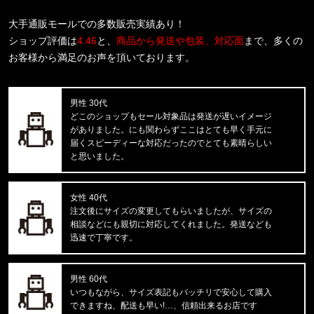
福岡県のお客様ご注文ありがとうございます。
THE NORTH FACE/ノースフェイス
大手通販モールでの多数販売実績あり！
M BOX NSE ENERGY REGULAR
ショップ評価は
4.46
と、
商品から発送や包装、対応面
まで、多くの
お客様から満足のお声を頂いております。
福岡県のお客様ご注文ありがとうございます。
Carhartt WIP/カーハートダブルアイピー
S/S WIP III T-SHIRT I0361
男性 30代
どこのショップもセール対象品は発送が遅いイメージ
福岡県のお客様ご注文ありがとうございます。
がありました。にも関わらずここはとても早く手元に
CALVIN KLEIN/カルバンクライン
届くスピーディーな対応だったのでとても素晴らしい
38MM RUBBER BUCKLE-RUBBER
と思いました。
福岡県のお客様ご注文ありがとうございます。
女性 40代
CARHARTT/カーハート
注文後にサイズの変更してもらいましたが、サイズの
M IRVINE RELAXED WORK T-S
相談などにも親切に対応してくれました。発送なども
迅速で丁寧です。
福岡県のお客様ご注文ありがとうございます。
BEN DAVIS/ベンデイビス
SOUVENIR EMB TEE C-255800
男性 60代
いつもながら、サイズ表記もバッチリで安心して購入
できますね、配送も早い!…、信頼出来るお店です
福岡県のお客様ご注文ありがとうございます。