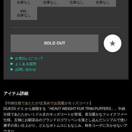
在庫なし
在庫なし
在庫なし
在庫なし
XXL
在庫なし
★
SOLD OUT
お支払いについて
よくある質問
お問い合わせ
アイテム詳細
【中綿仕様であたたか!丈長めでお尻暖かモッズコート】
GUESS ゲス から展開する「HEAVY WEIGHT FUR TRIM PUFFERS」。中綿
仕様であたたかいミドル丈のモッズコートが登場。首元暖かなフェイクファー
仕様。左袖にお馴染みのブランドロゴワッペンを落とし込んだシンプルで使い
勝手の良い仕上がり。どんなボトムスにもなじみ、秋冬コーデに欠かせないア
ウター。