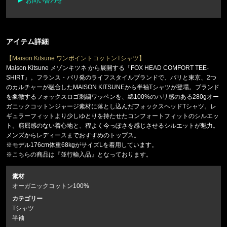
お問い合わせ
アイテム詳細
【Maison Kitsune ワンポイントコットンTシャツ】
Maison Kitsune メゾンキツネ から展開する「FOX HEAD COMFORT TEE-
SHIRT」。フランス・パリ発のライフスタイルブランドで、パリと東京、2つ
のカルチャーが融合したMAISON KITSUNEから半袖Tシャツが登場。ブランド
を象徴するフォックスロゴ刺繍ワッペンを、綿100%のハリ感のある280gオー
ガニックコットンジャージ素材に落とし込んだフォックスヘッドTシャツ。レ
ギュラーフィットより少しゆとりを持たせたコンフォートフィットのシルエッ
ト。窮屈感のない着心地と、程よく今っぽさを感じさせるシルエットが魅力。
メンズからレディースまでおすすめのトップス。
※モデル176cm体重68kgがサイズLを着用しています。
※こちらの商品は『並行輸入品』となっております。
素材
オーガニックコットン100%
カテゴリー
Tシャツ
半袖