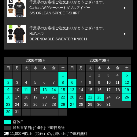
千葉県のお客様ご注文ありがとうございます。
Carhartt WIP/カーハートダブルアイピー
S/S ORLEAN SPREE T-SHIRT
千葉県のお客様ご注文ありがとうございます。
HUF/ハフ
DEPENDABLE SWEATER KN8011
福岡県のお客様ご注文ありがとうございます。
47 Brand/フォーティーセブンブランド
2026年08月
2026年09月
ヤンキース キャップ '47 MVP ホ
日
月
火
水
木
金
土
日
月
火
水
木
金
土
1
1
2
3
4
5
福岡県のお客様ご注文ありがとうございます。
2
3
4
5
6
7
8
6
7
8
9
10
11
12
47 Brand/フォーティーセブンブランド
9
10
11
12
13
14
15
13
14
15
16
17
18
19
レッドソックス キャップ '47 クリー
16
17
18
19
20
21
22
20
21
22
23
24
25
26
23
24
25
26
27
28
29
27
28
29
30
31
福岡県のお客様ご注文ありがとうございます。
30
31
47 Brand/フォーティーセブンブランド
ヤンキース キャップ ’47 クリーンナップ モス
店休日
通常営業日は14時まで即日発送
福岡県のお客様ご注文ありがとうございます。
11,000円以上（税込）のお買い上げで送料無料