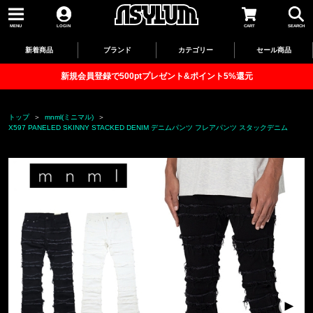
MENU
LOGIN
CART
SEARCH
新着商品
ブランド
カテゴリー
セール商品
新規会員登録で500ptプレゼント&ポイント5%還元
トップ
mnml(ミニマル)
X597 PANELED SKINNY STACKED DENIM デニムパンツ フレアパンツ スタックデニム