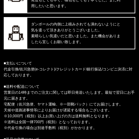
用したいと思います。
福岡県のお客様ご注文ありがとうございます。
COLUMBIA/コロンビア
フリーザーゼロII アームスリーブ CU1100
ダンボールの内側に上積みされても潰れないようにと
気を遣って頂きありがとうございました。
福岡県のお客様ご注文ありがとうございます。
素晴らしい気遣いだと思いました。また機会がありま
47 Brand/フォーティーセブンブランド
したら宜しくお願い致します。
ドジャース キャップ ’47 クリーンナップ ビン
福岡県のお客様ご注文ありがとうございます。
■支払いについて
COLUMBIA/コロンビア
代金引換/佐川急便(e-コレクト)/クレジットカード/銀行振込/コンビニ決済に対
パナシーア 33L バックパック PU870815
応しております。
■送料や配送について
福岡県のお客様ご注文ありがとうございます。
営業日の14時までのご注文に関しては即日発送いたします。最短で翌日にお手
CALVIN KLEIN/カルバンクライン
元に届きます。
INTENSE POWER LOW RISE 3P
宅配便（佐川急便、ヤマト運輸、※一部郵パック）にてお届けします。
天候や道路諸事情等によりお届けが遅延する場合もございます。
福岡県のお客様ご注文ありがとうございます。
※10,000円（税別）以上お買い上げの方は送料無料となります。
reversal/リバーサル
※送料は全国一律700円（税別）となっております。
rvddw DRY MESH TEE rvbs08
※代金引換の場合は別途手数料（税別）がかかります。