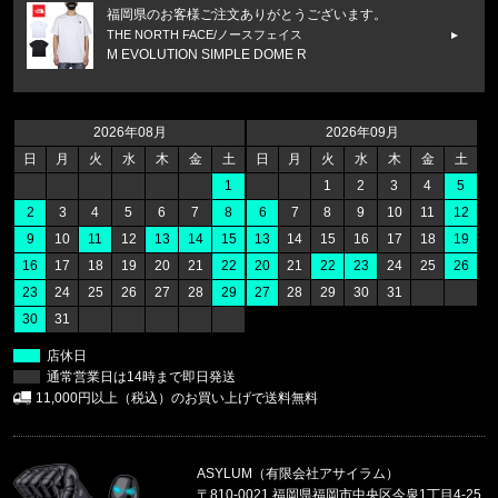
福岡県のお客様ご注文ありがとうございます。
THE NORTH FACE/ノースフェイス
M EVOLUTION SIMPLE DOME R
福岡県のお客様ご注文ありがとうございます。
THE NORTH FACE/ノースフェイス
2026年08月
2026年09月
M BOX NSE ENERGY REGULAR
日
月
火
水
木
金
土
日
月
火
水
木
金
土
1
1
2
3
4
5
福岡県のお客様ご注文ありがとうございます。
2
3
4
5
6
7
8
6
7
8
9
10
11
12
CALVIN KLEIN/カルバンクライン
9
10
11
12
13
14
15
13
14
15
16
17
18
19
SWIM TRUNK CB4VPH13 //865
16
17
18
19
20
21
22
20
21
22
23
24
25
26
23
24
25
26
27
28
29
27
28
29
30
31
福岡県のお客様ご注文ありがとうございます。
30
31
CALVIN KLEIN/カルバンクライン
COTTON STRETCH 5PK TRUNK
店休日
通常営業日は14時まで即日発送
福岡県のお客様ご注文ありがとうございます。
11,000円以上（税込）のお買い上げで送料無料
47 Brand/フォーティーセブンブランド
'47 MVP メッシュキャップ ヤンキ
ASYLUM（有限会社アサイラム）
福岡県のお客様ご注文ありがとうございます。
〒810-0021 福岡県福岡市中央区今泉1丁目4-25