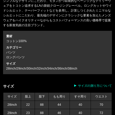
シンプルなデザインにこだわり、モダンかつ前衛的なベーシックなデイリーウ
ェアをトコトン追求するLAの新鋭クロージングレーベル。ロングカットやワイ
ドシルエット、テーパーフィットなどを多用し、計算しつくされたミニマルな
シルエットにこだわり、最先端のデザインにクラシックな要素を加えたメンズ
ウェアをハイクオリティーながらもコストパフォーマンスの良い価格帯で提案
する新進気鋭の注目ブランド。
素材
コットン100%
カテゴリー
パンツ
ロングパンツ
サイズ
28inch/29inch/30inch/32inch/34inch/36inch/38inch
サイズの測り方について
サイズ
サイズ
股上
股下
もも周り
すそ周り
ウエスト
28inch
22
88
44
40
70
29inch
23
88
46
40
72