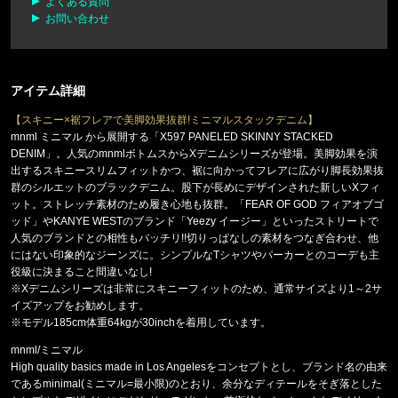
よくある質問
お問い合わせ
アイテム詳細
【スキニー×裾フレアで美脚効果抜群!ミニマルスタックデニム】
mnml ミニマル から展開する「X597 PANELED SKINNY STACKED
DENIM」。人気のmnmlボトムスからXデニムシリーズが登場。美脚効果を演
出するスキニースリムフィットかつ、裾に向かってフレアに広がり脚長効果抜
群のシルエットのブラックデニム。股下が長めにデザインされた新しいXフィ
ット。ストレッチ素材のため履き心地も抜群。「FEAR OF GOD フィアオブゴ
ッド」やKANYE WESTのブランド「Yeezy イージー」といったストリートで
人気のブランドとの相性もバッチリ!!切りっぱなしの素材をつなぎ合わせ、他
にはない印象的なジーンズに。シンプルなTシャツやパーカーとのコーデも主
役級に決まること間違いなし!
※Xデニムシリーズは非常にスキニーフィットのため、通常サイズより1～2サ
イズアップをお勧めします。
※モデル185cm体重64kgが30inchを着用しています。
mnml/ミニマル
High quality basics made in Los Angelesをコンセプトとし、ブランド名の由来
であるminimal(ミニマル=最小限)のとおり、余分なディテールをそぎ落とした