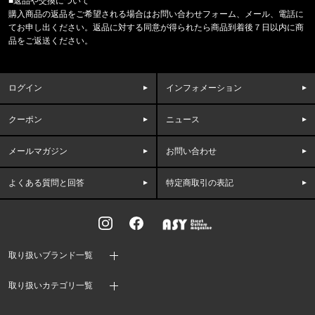
■返品や交換について
東京都のお客様ご注文ありがとうございます。
購入商品の返品をご希望される場合はお問い合わせフォーム、メール、電話に
COLUMBIA/コロンビア
てお申し出ください。返品に対する同意が得られたら商品到着後７日以内に商
キャッスルロック25Lバックパック PU86621
品をご返送ください。
東京都のお客様ご注文ありがとうございます。
reversal/リバーサル
ログイン
インフォメーション
eye c u SUNGLASSES LHR MA
クーポン
ニュース
東京都のお客様ご注文ありがとうございます。
mnml/ミニマル
FRONT ZIP FLARE CARGO PAN
メールマガジン
お問い合わせ
よくある質問と回答
特定商取引の表記
東京都のお客様ご注文ありがとうございます。
EDDIE BAUER/エディーバウアー
CORDURA MINI BOSTON E8510
神奈川県のお客様ご注文ありがとうございます。
取り扱いブランド一覧
reversal/リバーサル
BIG MARK COTTON TANKTOP r
取り扱いカテゴリ一覧