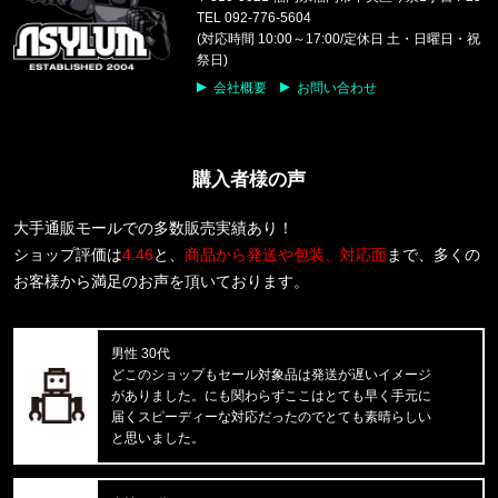
COLUMBIA/コロンビア
TEL 092-776-5604
パナシーア 25L バックパック PU866515
(対応時間 10:00～17:00/定休日 土・日曜日・祝
祭日)
福岡県のお客様ご注文ありがとうございます。
会社概要
お問い合わせ
COLUMBIA/コロンビア
キャッスルロック25Lバックパック PU86621
購入者様の声
福岡県のお客様ご注文ありがとうございます。
THE NORTH FACE/ノースフェイス
M BOX NSE ENERGY REGULAR
大手通販モールでの多数販売実績あり！
ショップ評価は
4.46
と、
商品から発送や包装、対応面
まで、多くの
福岡県のお客様ご注文ありがとうございます。
お客様から満足のお声を頂いております。
Carhartt WIP/カーハートダブルアイピー
S/S WIP III T-SHIRT I0361
男性 30代
福岡県のお客様ご注文ありがとうございます。
どこのショップもセール対象品は発送が遅いイメージ
CALVIN KLEIN/カルバンクライン
がありました。にも関わらずここはとても早く手元に
38MM RUBBER BUCKLE-RUBBER
届くスピーディーな対応だったのでとても素晴らしい
と思いました。
福岡県のお客様ご注文ありがとうございます。
CARHARTT/カーハート