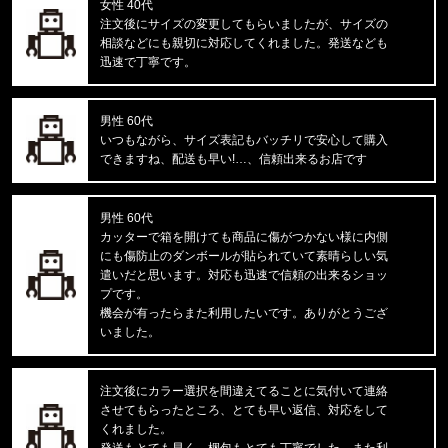
M IRVINE RELAXED WORK T-S
女性 40代
注文後にサイズの変更してもらいましたが、サイズの
相談などにも親切に対応してくれました。発送なども
福岡県のお客様ご注文ありがとうございます。
迅速で丁寧です。
BEN DAVIS/ベンデイビス
SOUVENIR EMB TEE C-255800
男性 60代
福岡県のお客様ご注文ありがとうございます。
いつもながら、サイズ表記もバッチリで安心して購入
47 Brand/フォーティーセブンブランド
できますね、配送も早い!…、信頼出来るお店です
ドジャース キャップ '47 MVP ホ
男性 60代
福岡県のお客様ご注文ありがとうございます。
カッターで箱を開けても商品に傷がつかない様に内側
THE NORTH FACE/ノースフェイス
にも傷防止のダンボールが貼られていて素晴らしい気
M EVOLUTION SIMPLE DOME R
遣いだと思います。対応も迅速で信頼の出来るショッ
プです。
福岡県のお客様ご注文ありがとうございます。
機会が有ったらまた利用したいです。ありがとうござ
reversal/リバーサル
いました。
BIG MARK DRY MESH TEE rvb
注文後にカラー選択を間違えてることに気付いて連絡
福岡県のお客様ご注文ありがとうございます。
させてもらったところ、とても早い返信、対応をして
CALVIN KLEIN/カルバンクライン
MICROFIBER STRETCH 3PK LO
くれました。
発送もとても早く、梱包もとても丁寧でした。また利