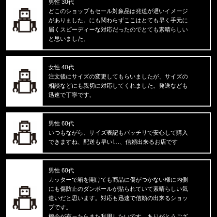
男性 30代
東京都のお客様ご注文ありがとうございます。
どこのショップもセール対象品は発送が遅いイメージ
mnml/ミニマル
がありました。にも関わらずここはとても早く手元に
CARGO DRAWCORD PANTS CAMO
届くスピーディーな対応だったのでとても素晴らしい
と思いました。
東京都のお客様ご注文ありがとうございます。
FIRST DOWN/ファーストダウン
SWEAT CARGO SHORTS F12103
女性 40代
注文後にサイズの変更してもらいましたが、サイズの
相談などにも親切に対応してくれました。発送なども
東京都のお客様ご注文ありがとうございます。
迅速で丁寧です。
CALVIN KLEIN/カルバンクライン
LIFT BRALETTE F8500 //865
男性 60代
東京都のお客様ご注文ありがとうございます。
いつもながら、サイズ表記もバッチリで安心して購入
mnml/ミニマル
できますね、配送も早い!…、信頼出来るお店です
X597 PANELED SKINNY STACK
男性 60代
東京都のお客様ご注文ありがとうございます。
カッターで箱を開けても商品に傷がつかない様に内側
mnml/ミニマル
にも傷防止のダンボールが貼られていて素晴らしい気
CARGO DRAWCORD PANTS14872
遣いだと思います。対応も迅速で信頼の出来るショッ
プです。
東京都のお客様ご注文ありがとうございます。
機会が有ったらまた利用したいです。ありがとうござ