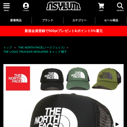
MENU
LOGIN
CART
SEARCH
新着商品
ブランド
カテゴリー
セール商品
新規会員登録で500ptプレゼント&ポイント5%還元
トップ
THE NORTH FACE(ノースフェイス)
TNF LOGO TRUCKER NF0A3FM3 キャップ 帽子