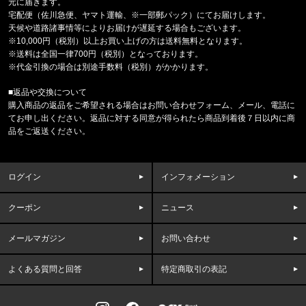
元に届きます。
ビッグシルエット L/S TEE TR-THM-2
宅配便（佐川急便、ヤマト運輸、※一部郵パック）にてお届けします。
天候や道路諸事情等によりお届けが遅延する場合もございます。
東京都のお客様ご注文ありがとうございます。
※10,000円（税別）以上お買い上げの方は送料無料となります。
47 Brand/フォーティーセブンブランド
※送料は全国一律700円（税別）となっております。
ヤンキース キャップ '47 MVP ホ
※代金引換の場合は別途手数料（税別）がかかります。
■返品や交換について
福岡県のお客様ご注文ありがとうございます。
購入商品の返品をご希望される場合はお問い合わせフォーム、メール、電話に
BILLIONAIRE BOYS CLUB/ﾋﾞﾘｵﾈｱﾎﾞｰｲｽﾞｸﾗﾌﾞ
てお申し出ください。返品に対する同意が得られたら商品到着後７日以内に商
MESH LS SHIRT C&S BBC
品をご返送ください。
東京都のお客様ご注文ありがとうございます。
THE NORTH FACE/ノースフェイス
ログイン
インフォメーション
BOREALIS NF0A52SE 56U1534
クーポン
ニュース
東京都のお客様ご注文ありがとうございます。
47 Brand/フォーティーセブンブランド
47キャップ ルナー クリーンナップ '
メールマガジン
お問い合わせ
よくある質問と回答
特定商取引の表記
福岡県のお客様ご注文ありがとうございます。
47 Brand/フォーティーセブンブランド
パドレス キャップ '47 MVP チャ