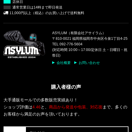
店休日
通常営業日は14時まで即日発送
福岡県のお客様ご注文ありがとうございます。
11,000円以上（税込）のお買い上げで送料無料
reversal/リバーサル
BIG MARK COTTON TEE rvbs0
ASYLUM（有限会社アサイラム）
福岡県のお客様ご注文ありがとうございます。
〒810-0021 福岡県福岡市中央区今泉1丁目4-25
47 Brand/フォーティーセブンブランド
TEL 092-776-5604
ヤンキース キャップ '47 MVP ホ
(対応時間 10:00～17:00/定休日 土・日曜日・祝
祭日)
東京都のお客様ご注文ありがとうございます。
会社概要
お問い合わせ
Carhartt WIP/カーハートダブルアイピー
S/S ORLEAN SPREE T-SHIRT
購入者様の声
東京都のお客様ご注文ありがとうございます。
reversal/リバーサル
rvddw FIGHT SHORTS rvbs05
大手通販モールでの多数販売実績あり！
ショップ評価は
4.46
と、
商品から発送や包装、対応面
まで、多くの
東京都のお客様ご注文ありがとうございます。
お客様から満足のお声を頂いております。
THE NORTH FACE/ノースフェイス
M BCD CELEBRATION RELAXED