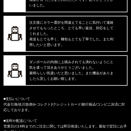
CARHARTT/カーハート
いました。
M IRVINE RELAXED WORK T-S
注文後にカラー選択を間違えてることに気付いて連絡
東京都のお客様ご注文ありがとうございます。
させてもらったところ、とても早い返信、対応をして
reversal/リバーサル
rvddw FIGHT SHORTS rvbs05
くれました。
発送もとても早く、梱包もとても丁寧でした。また利
用したいと思います。
東京都のお客様ご注文ありがとうございます。
reversal/リバーサル
NEW GIANT BAG rvbs0251532
ダンボールの内側に上積みされても潰れないようにと
気を遣って頂きありがとうございました。
東京都のお客様ご注文ありがとうございます。
素晴らしい気遣いだと思いました。また機会がありま
reversal/リバーサル
したら宜しくお願い致します。
rvddw FIGHT SHORTS rvbs05
東京都のお客様ご注文ありがとうございます。
■支払いについて
reversal/リバーサル
代金引換/佐川急便(e-コレクト)/クレジットカード/銀行振込/コンビニ決済に対
rvddw DRY MESH TEE rvbs08
応しております。
■送料や配送について
東京都のお客様ご注文ありがとうございます。
営業日の14時までのご注文に関しては即日発送いたします。最短で翌日にお手
THRASHER/スラッシャー