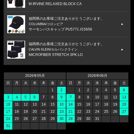
M IRVINE RELAXED BLOCK CA
福岡県のお客様ご注文ありがとうございます。
COLUMBIA/コロンビア
サーモンパスキャップ PU5771 //15656
福岡県のお客様ご注文ありがとうございます。
CALVIN KLEIN/カルバンクライン
MICROFIBER STRETCH 3PK LO
福岡県のお客様ご注文ありがとうございます。
47 Brand/フォーティーセブンブランド
2026年05月
2026年06月
'47 クリーンナップ キャップ ヤンキ
日
月
火
水
木
金
土
日
月
火
水
木
金
土
1
2
1
2
3
4
5
6
福岡県のお客様ご注文ありがとうございます。
3
4
5
6
7
8
9
7
8
9
10
11
12
13
THE NORTH FACE/ノースフェイス
10
11
12
13
14
15
16
14
15
16
17
18
19
20
M CAMPING RELAXED SHORT S
17
18
19
20
21
22
23
21
22
23
24
25
26
27
24
25
26
27
28
29
30
28
29
30
31
福岡県のお客様ご注文ありがとうございます。
31
THE NORTH FACE/ノースフェイス
M PLANT & FLORA OVERS