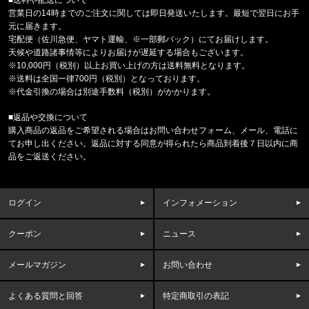
東京都のお客様ご注文ありがとうございます。
営業日の14時までのご注文に関しては即日発送いたします。最短で翌日にお手
CARHARTT/カーハート
元に届きます。
M IRVINE RELAXED BLOCK CA
宅配便（佐川急便、ヤマト運輸、※一部郵パック）にてお届けします。
天候や道路諸事情等によりお届けが遅延する場合もございます。
東京都のお客様ご注文ありがとうございます。
※10,000円（税別）以上お買い上げの方は送料無料となります。
reversal/リバーサル
※送料は全国一律700円（税別）となっております。
NEW GIANT BAG rvbs0251532
※代金引換の場合は別途手数料（税別）がかかります。
■返品や交換について
福岡県のお客様ご注文ありがとうございます。
購入商品の返品をご希望される場合はお問い合わせフォーム、メール、電話に
COLUMBIA/コロンビア
てお申し出ください。返品に対する同意が得られたら商品到着後７日以内に商
サーモンパスキャップ PU5771 //15656
品をご返送ください。
福岡県のお客様ご注文ありがとうございます。
CALVIN KLEIN/カルバンクライン
ログイン
インフォメーション
MICROFIBER STRETCH 3PK LO
クーポン
ニュース
福岡県のお客様ご注文ありがとうございます。
COLUMBIA/コロンビア
フリーザーゼロII アームスリーブ CU1100
メールマガジン
お問い合わせ
よくある質問と回答
特定商取引の表記
福岡県のお客様ご注文ありがとうございます。