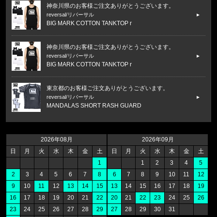
神奈川県のお客様ご注文ありがとうございます。
reversal/リバーサル
BIG MARK COTTON TANKTOP r
神奈川県のお客様ご注文ありがとうございます。
reversal/リバーサル
BIG MARK COTTON TANKTOP r
東京都のお客様ご注文ありがとうございます。
reversal/リバーサル
MANDALAS SHORT RASH GUARD
千葉県のお客様ご注文ありがとうございます。
HUF/ハフ
2026年08月
2026年09月
DEPENDABLE SWEATER KN8011
日
月
火
水
木
金
土
日
月
火
水
木
金
土
1
1
2
3
4
5
東京都のお客様ご注文ありがとうございます。
2
3
4
5
6
7
8
6
7
8
9
10
11
12
BEN DAVIS/ベンデイビス
9
10
11
12
13
14
15
13
14
15
16
17
18
19
ROADSIDE VNTG TEE C-26580
16
17
18
19
20
21
22
20
21
22
23
24
25
26
23
24
25
26
27
28
29
27
28
29
30
31
福岡県のお客様ご注文ありがとうございます。