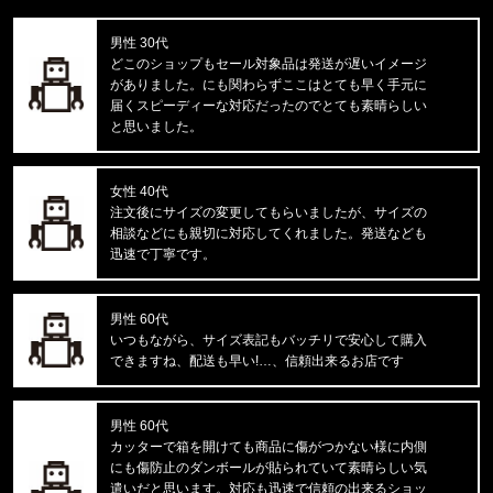
rvddw FIGHT SHORTS rvbs05
男性 30代
福岡県のお客様ご注文ありがとうございます。
どこのショップもセール対象品は発送が遅いイメージ
CALVIN KLEIN/カルバンクライン
がありました。にも関わらずここはとても早く手元に
COTTON STRETCH 3PK TRUNK
届くスピーディーな対応だったのでとても素晴らしい
と思いました。
福岡県のお客様ご注文ありがとうございます。
CALVIN KLEIN/カルバンクライン
S/S RASH GUARD CB5HJ501 /
女性 40代
注文後にサイズの変更してもらいましたが、サイズの
相談などにも親切に対応してくれました。発送なども
福岡県のお客様ご注文ありがとうございます。
迅速で丁寧です。
CALVIN KLEIN/カルバンクライン
INTENSE POWER 3PK TRUNK 3
男性 60代
東京都のお客様ご注文ありがとうございます。
いつもながら、サイズ表記もバッチリで安心して購入
Carhartt WIP/カーハートダブルアイピー
できますね、配送も早い!…、信頼出来るお店です
C LOGO PHONE RING I033370
男性 60代
東京都のお客様ご注文ありがとうございます。
カッターで箱を開けても商品に傷がつかない様に内側
Carhartt WIP/カーハートダブルアイピー
にも傷防止のダンボールが貼られていて素晴らしい気
DOUBLE KNEE PANT I032699
遣いだと思います。対応も迅速で信頼の出来るショッ