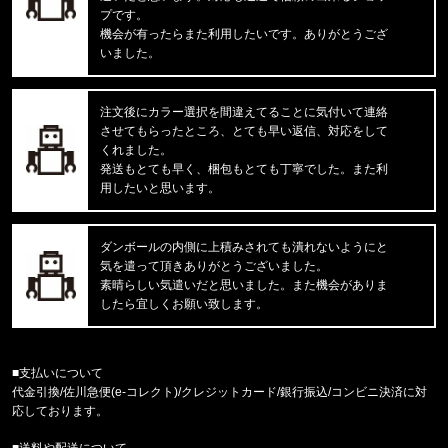
プです。
東京都のお客様ご注文ありがとうございます。
機会が有ったらまた利用したいです。ありがとうござ
reversal/リバーサル
いました。
BIG MARK LONG RASH GUARD
注文後にカラー選択を間違えてることに気付いて連絡
東京都のお客様ご注文ありがとうございます。
させてもらったところ、とても早い返信、対応をして
mnml/ミニマル
X214 STRETCH DENIM1487266
くれました。
発送もとても早く、梱包もとても丁寧でした。また利
用したいと思います。
東京都のお客様ご注文ありがとうございます。
reversal/リバーサル
湘南爆走族×rvddw EGUCHI AND YO
ダンボールの内側に上積みされても潰れないようにと
気を遣って頂きありがとうございました。
東京都のお客様ご注文ありがとうございます。
素晴らしい気遣いだと思いました。また機会がありま
47 Brand/フォーティーセブンブランド
したら宜しくお願い致します。
'47 MVP ヤンキース ドジャース
東京都のお客様ご注文ありがとうございます。
■支払いについて
mnml/ミニマル
代金引換/佐川急便(e-コレクト)/クレジットカード/銀行振込/コンビニ決済に対
CARGO DRAWCORD PANTS CAMO
応しております。
■送料や配送について