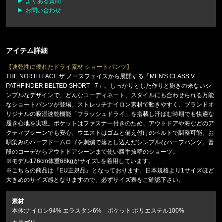
よくある質問
お問い合わせ
アイテム詳細
【速乾性に優れたドライ素材 ショートパンツ】
THE NORTH FACE ザ ノースフェイスから展開する「MEN'S CLASS V
PATHFINDER BELTED SHORT - 7」。しっかりとした作りと飽きの来ないシ
ンプルなデザインで、どんなコーディネート、スタイルにも合わせられる万能
なショートパンツが登場。ストレッチナイロン素材で動きやすく、ブランドオ
リジナルの吸湿速乾機能「フラッシュドライ」を搭載し汗ばむ時期でも快適な
履き心地を実現。ポケットはファスナー付きのため、アウトドアや海などのア
クティブシーンでも安心。ウエストはゴムと備え付けのベルトで調整可能。お
馴染みのハーフドームロゴを刺繍で落とし込んだシンプルなハーフパンツ。普
段のコーデからアウトドアシーンまで使い勝手抜群のショーツ。
※モデル176cm体重68kgがサイズLを着用しています。
※こちらの商品は『EU正規品』となっております。日本規格より1サイズほど
大きめのサイズ感となりますので、必ずサイズ表をご確認下さい。
素材
本体:ナイロン94% エラスタン6% ポケット:ポリエステル100%