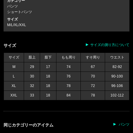
カテゴリー
パンツ
ショートパンツ
サイズ
M/L/XL/XXL
サイズの測り方について
サイズ
サイズ
股上
股下
もも周り
すそ周り
ウエスト
M
29
17
74
67
82-92
L
30
18
76
70
90-100
XL
32
18
78
72
96-106
XXL
33
18
84
78
102-112
パンツ
同じカテゴリーのアイテム