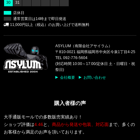
30
31
47 Brand/フォーティーセブンブランド
ヤンキース キャップ '47 MVP ホ
店休日
通常営業日は14時まで即日発送
福岡県のお客様ご注文ありがとうございます。
11,000円以上（税込）のお買い上げで送料無料
47 Brand/フォーティーセブンブランド
レッドソックス キャップ '47 クリー
ASYLUM（有限会社アサイラム）
福岡県のお客様ご注文ありがとうございます。
〒810-0021 福岡県福岡市中央区今泉1丁目4-25
47 Brand/フォーティーセブンブランド
TEL 092-776-5604
ヤンキース キャップ ’47 クリーンナップ モス
(対応時間 10:00～17:00/定休日 土・日曜日・祝
祭日)
福岡県のお客様ご注文ありがとうございます。
会社概要
お問い合わせ
CALVIN KLEIN/カルバンクライン
LIGHTLY LINED TRIANGLE F8
購入者様の声
福岡県のお客様ご注文ありがとうございます。
CALVIN KLEIN/カルバンクライン
COTTON STRETCH 5PK TRUNK
大手通販モールでの多数販売実績あり！
ショップ評価は
4.46
と、
商品から発送や包装、対応面
まで、多くの
福岡県のお客様ご注文ありがとうございます。
お客様から満足のお声を頂いております。
reversal/リバーサル