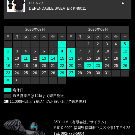
HUF/ハフ
DEPENDABLE SWEATER KN8011
福岡県のお客様ご注文ありがとうございます。
47 Brand/フォーティーセブンブランド
2026年08月
2026年09月
ヤンキース キャップ '47 MVP ホ
日
月
火
水
木
金
土
日
月
火
水
木
金
土
1
1
2
3
4
5
福岡県のお客様ご注文ありがとうございます。
2
3
4
5
6
7
8
6
7
8
9
10
11
12
47 Brand/フォーティーセブンブランド
9
10
11
12
13
14
15
13
14
15
16
17
18
19
レッドソックス キャップ '47 クリー
16
17
18
19
20
21
22
20
21
22
23
24
25
26
23
24
25
26
27
28
29
27
28
29
30
31
福岡県のお客様ご注文ありがとうございます。
30
31
47 Brand/フォーティーセブンブランド
ヤンキース キャップ ’47 クリーンナップ モス
店休日
通常営業日は14時まで即日発送
福岡県のお客様ご注文ありがとうございます。
11,000円以上（税込）のお買い上げで送料無料
CALVIN KLEIN/カルバンクライン
LIGHTLY LINED TRIANGLE F8
ASYLUM（有限会社アサイラム）
福岡県のお客様ご注文ありがとうございます。
〒810-0021 福岡県福岡市中央区今泉1丁目4-25
CALVIN KLEIN/カルバンクライン
TEL 092-776-5604