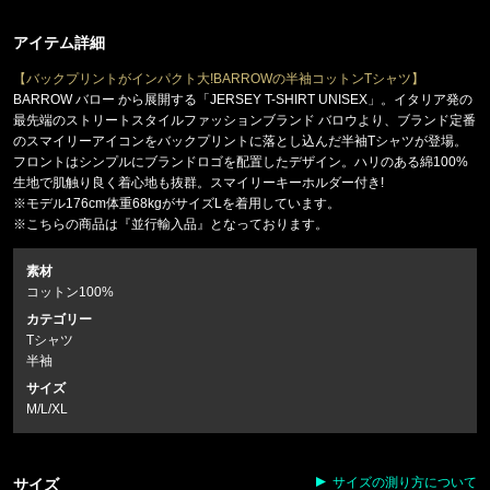
アイテム詳細
【バックプリントがインパクト大!BARROWの半袖コットンTシャツ】
BARROW バロー から展開する「JERSEY T-SHIRT UNISEX」。イタリア発の
最先端のストリートスタイルファッションブランド バロウより、ブランド定番
のスマイリーアイコンをバックプリントに落とし込んだ半袖Tシャツが登場。
フロントはシンプルにブランドロゴを配置したデザイン。ハリのある綿100%
生地で肌触り良く着心地も抜群。スマイリーキーホルダー付き!
※モデル176cm体重68kgがサイズLを着用しています。
※こちらの商品は『並行輸入品』となっております。
素材
コットン100%
カテゴリー
Tシャツ
半袖
サイズ
M/L/XL
サイズの測り方について
サイズ