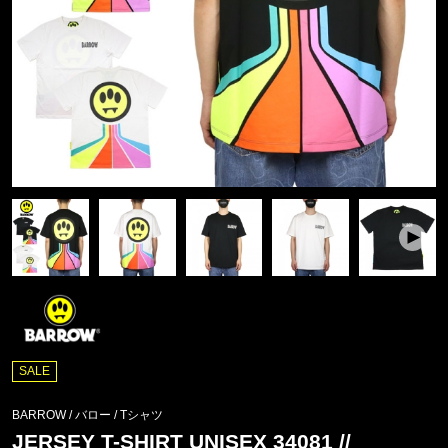
SALE
BARROW / バロー
/
Tシャツ
JERSEY T-SHIRT UNISEX 34081 //