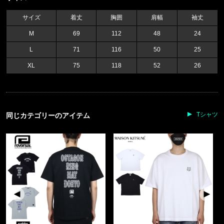
サイズ
着丈
胸囲
肩幅
袖丈
M
69
112
48
24
L
71
116
50
25
XL
75
118
52
26
Tシャツ
同じカテゴリーのアイテム