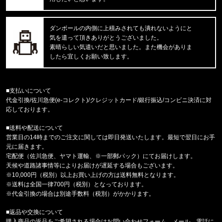
東京都のお客様ご注文ありがとうございます。
mnml/ミニマル
CARGO DRAWCORD PANTS CAMO
ダンボールの内側に上積みされても潰れないようにと
気を遣って頂きありがとうございました。
東京都のお客様ご注文ありがとうございます。
素晴らしい気遣いだと思いました。また機会がありま
CARHARTT/カーハート
したら宜しくお願い致します。
M IRVINE RELAXED BLOCK CA
東京都のお客様ご注文ありがとうございます。
■支払いについて
reversal/リバーサル
代金引換/佐川急便(e-コレクト)/クレジットカード/銀行振込/コンビニ決済に対
NEW GIANT BAG rvbs0251532
応しております。
■送料や配送について
福岡県のお客様ご注文ありがとうございます。
営業日の14時までのご注文に関しては即日発送いたします。最短で翌日にお手
COLUMBIA/コロンビア
元に届きます。
サーモンパスキャップ PU5771 //15656
宅配便（佐川急便、ヤマト運輸、※一部郵パック）にてお届けします。
天候や道路諸事情等によりお届けが遅延する場合もございます。
福岡県のお客様ご注文ありがとうございます。
※10,000円（税別）以上お買い上げの方は送料無料となります。
CALVIN KLEIN/カルバンクライン
※送料は全国一律700円（税別）となっております。
MICROFIBER STRETCH 3PK LO
※代金引換の場合は別途手数料（税別）がかかります。
■返品や交換について
福岡県のお客様ご注文ありがとうございます。
購入商品の返品をご希望される場合はお問い合わせフォーム、メール、電話に