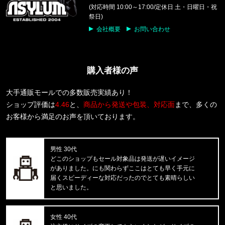
COTTON STRETCH 5PK TRUNK
(対応時間 10:00～17:00/定休日 土・日曜日・祝
祭日)
福岡県のお客様ご注文ありがとうございます。
会社概要
お問い合わせ
reversal/リバーサル
rvddw FIGHT SHORTS rvbs05
購入者様の声
福岡県のお客様ご注文ありがとうございます。
CALVIN KLEIN/カルバンクライン
COTTON STRETCH 3PK TRUNK
大手通販モールでの多数販売実績あり！
ショップ評価は
4.46
と、
商品から発送や包装、対応面
まで、多くの
福岡県のお客様ご注文ありがとうございます。
お客様から満足のお声を頂いております。
CALVIN KLEIN/カルバンクライン
S/S RASH GUARD CB5HJ501 /
男性 30代
福岡県のお客様ご注文ありがとうございます。
どこのショップもセール対象品は発送が遅いイメージ
CALVIN KLEIN/カルバンクライン
がありました。にも関わらずここはとても早く手元に
INTENSE POWER 3PK TRUNK 3
届くスピーディーな対応だったのでとても素晴らしい
と思いました。
東京都のお客様ご注文ありがとうございます。
Carhartt WIP/カーハートダブルアイピー
C LOGO PHONE RING I033370
女性 40代