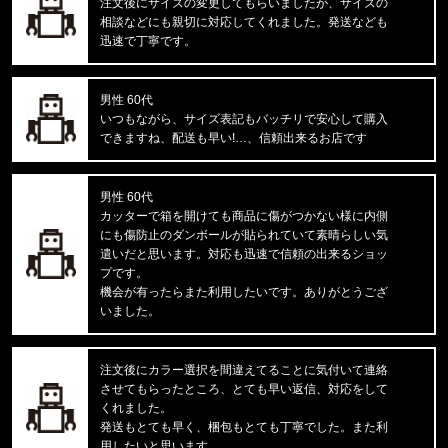
注文後にサイズの変更してもらいましたが、サイズの
相談などにも親切に対応してくれました。発送なども
東京都のお客様ご注文ありがとうございます。
迅速で丁寧です。
Carhartt WIP/カーハートダブルアイピー
DOUBLE KNEE PANT I032699
男性 60代
東京都のお客様ご注文ありがとうございます。
いつもながら、サイズ表記もバッチリで安心して購入
reversal/リバーサル
できますね、配送も早い!…、信頼出来るお店です
BIG MARK LONG RASH GUARD
男性 60代
東京都のお客様ご注文ありがとうございます。
カッターで箱を開けても商品に傷がつかない様に内側
mnml/ミニマル
にも傷防止のダンボールが貼られていて素晴らしい気
X214 STRETCH DENIM1487266
遣いだと思います。対応も迅速で信頼の出来るショッ
プです。
東京都のお客様ご注文ありがとうございます。
機会が有ったらまた利用したいです。ありがとうござ
reversal/リバーサル
いました。
湘南爆走族×rvddw EGUCHI AND YO
注文後にカラー選択を間違えてることに気付いて連絡
東京都のお客様ご注文ありがとうございます。
させてもらったところ、とても早い返信、対応をして
47 Brand/フォーティーセブンブランド
'47 MVP ヤンキース ドジャース
くれました。
発送もとても早く、梱包もとても丁寧でした。また利
用したいと思います。