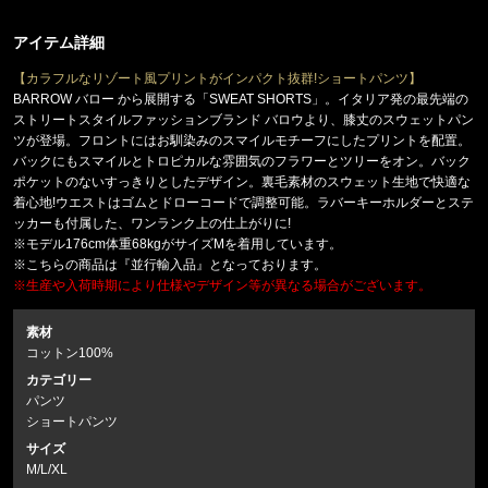
アイテム詳細
【カラフルなリゾート風プリントがインパクト抜群!ショートパンツ】
BARROW バロー から展開する「SWEAT SHORTS」。イタリア発の最先端の
ストリートスタイルファッションブランド バロウより、膝丈のスウェットパン
ツが登場。フロントにはお馴染みのスマイルモチーフにしたプリントを配置。
バックにもスマイルとトロピカルな雰囲気のフラワーとツリーをオン。バック
ポケットのないすっきりとしたデザイン。裏毛素材のスウェット生地で快適な
着心地!ウエストはゴムとドローコードで調整可能。ラバーキーホルダーとステ
ッカーも付属した、ワンランク上の仕上がりに!
※モデル176cm体重68kgがサイズMを着用しています。
※こちらの商品は『並行輸入品』となっております。
※生産や入荷時期により仕様やデザイン等が異なる場合がございます。
素材
コットン100%
カテゴリー
パンツ
ショートパンツ
サイズ
M/L/XL