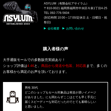
ASYLUM（有限会社アサイラム）
福岡県のお客様ご注文ありがとうございます。
〒810-0021 福岡県福岡市中央区今泉1丁目4-25
CALVIN KLEIN/カルバンクライン
TEL 092-776-5604
COTTON STRETCH 3PK TRUNK
(対応時間 10:00～17:00/定休日 土・日曜日・祝
祭日)
福岡県のお客様ご注文ありがとうございます。
会社概要
お問い合わせ
CALVIN KLEIN/カルバンクライン
S/S RASH GUARD CB5HJ501 /
購入者様の声
福岡県のお客様ご注文ありがとうございます。
CALVIN KLEIN/カルバンクライン
INTENSE POWER 3PK TRUNK 3
大手通販モールでの多数販売実績あり！
ショップ評価は
4.46
と、
商品から発送や包装、対応面
まで、多くの
東京都のお客様ご注文ありがとうございます。
お客様から満足のお声を頂いております。
Carhartt WIP/カーハートダブルアイピー
C LOGO PHONE RING I033370
男性 30代
東京都のお客様ご注文ありがとうございます。
どこのショップもセール対象品は発送が遅いイメージ
Carhartt WIP/カーハートダブルアイピー
がありました。にも関わらずここはとても早く手元に
DOUBLE KNEE PANT I032699
届くスピーディーな対応だったのでとても素晴らしい
と思いました。