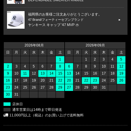
DEPENDABLE SWEATER KN8011
福岡県のお客様ご注文ありがとうございます。
47 Brand/フォーティーセブンブランド
ヤンキース キャップ '47 MVP ホ
福岡県のお客様ご注文ありがとうございます。
47 Brand/フォーティーセブンブランド
2026年08月
2026年09月
ヤンキース キャップ ’47 クリーンナップ モス
日
月
火
水
木
金
土
日
月
火
水
木
金
土
1
1
2
3
4
5
福岡県のお客様ご注文ありがとうございます。
2
3
4
5
6
7
8
6
7
8
9
10
11
12
CALVIN KLEIN/カルバンクライン
9
10
11
12
13
14
15
13
14
15
16
17
18
19
LIGHTLY LINED TRIANGLE F8
16
17
18
19
20
21
22
20
21
22
23
24
25
26
23
24
25
26
27
28
29
27
28
29
30
31
福岡県のお客様ご注文ありがとうございます。
30
31
CALVIN KLEIN/カルバンクライン
COTTON STRETCH 5PK TRUNK
店休日
通常営業日は14時まで即日発送
福岡県のお客様ご注文ありがとうございます。
11,000円以上（税込）のお買い上げで送料無料
reversal/リバーサル
rvddw FIGHT SHORTS rvbs05