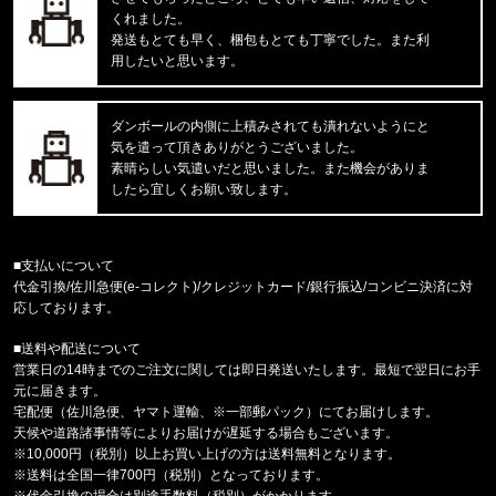
M IRVINE RELAXED BLOCK CA
くれました。
発送もとても早く、梱包もとても丁寧でした。また利
用したいと思います。
東京都のお客様ご注文ありがとうございます。
reversal/リバーサル
NEW GIANT BAG rvbs0251532
ダンボールの内側に上積みされても潰れないようにと
気を遣って頂きありがとうございました。
福岡県のお客様ご注文ありがとうございます。
素晴らしい気遣いだと思いました。また機会がありま
COLUMBIA/コロンビア
したら宜しくお願い致します。
サーモンパスキャップ PU5771 //15656
福岡県のお客様ご注文ありがとうございます。
■支払いについて
CALVIN KLEIN/カルバンクライン
代金引換/佐川急便(e-コレクト)/クレジットカード/銀行振込/コンビニ決済に対
MICROFIBER STRETCH 3PK LO
応しております。
■送料や配送について
福岡県のお客様ご注文ありがとうございます。
営業日の14時までのご注文に関しては即日発送いたします。最短で翌日にお手
COLUMBIA/コロンビア
元に届きます。
フリーザーゼロII アームスリーブ CU1100
宅配便（佐川急便、ヤマト運輸、※一部郵パック）にてお届けします。
天候や道路諸事情等によりお届けが遅延する場合もございます。
福岡県のお客様ご注文ありがとうございます。
※10,000円（税別）以上お買い上げの方は送料無料となります。
47 Brand/フォーティーセブンブランド
※送料は全国一律700円（税別）となっております。
'47 クリーンナップ キャップ ヤンキ
※代金引換の場合は別途手数料（税別）がかかります。