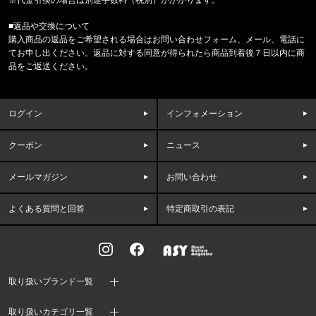
■返品や交換について
福岡県のお客様ご注文ありがとうございます。
購入商品の返品をご希望される場合はお問い合わせフォーム、メール、電話に
THE NORTH FACE/ノースフェイス
てお申し出ください。返品に対する同意が得られたら商品到着後７日以内に商
M CAMPING RELAXED SHORT S
品をご返送ください。
福岡県のお客様ご注文ありがとうございます。
THE NORTH FACE/ノースフェイス
ログイン
インフォメーション
M PLANT & FLORA OVERS
クーポン
ニュース
福岡県のお客様ご注文ありがとうございます。
reversal/リバーサル
BIG MARK COTTON TEE rvbs0
メールマガジン
お問い合わせ
よくある質問と回答
特定商取引の表記
福岡県のお客様ご注文ありがとうございます。
47 Brand/フォーティーセブンブランド
ヤンキース キャップ '47 MVP ホ
東京都のお客様ご注文ありがとうございます。
取り扱いブランド一覧
Carhartt WIP/カーハートダブルアイピー
S/S ORLEAN SPREE T-SHIRT
取り扱いカテゴリ一覧