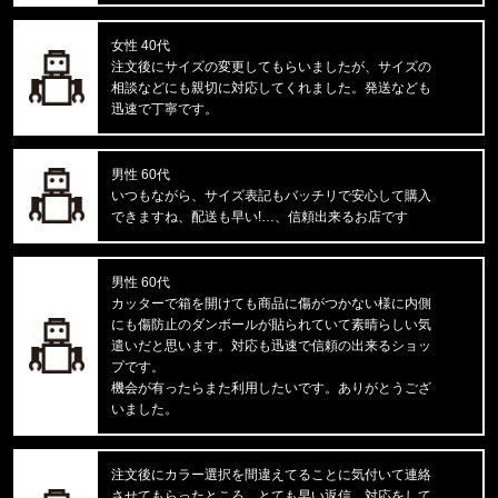
東京都のお客様ご注文ありがとうございます。
reversal/リバーサル
BIG MARK LONG RASH GUARD
女性 40代
注文後にサイズの変更してもらいましたが、サイズの
相談などにも親切に対応してくれました。発送なども
東京都のお客様ご注文ありがとうございます。
迅速で丁寧です。
mnml/ミニマル
X214 STRETCH DENIM1487266
男性 60代
東京都のお客様ご注文ありがとうございます。
いつもながら、サイズ表記もバッチリで安心して購入
reversal/リバーサル
できますね、配送も早い!…、信頼出来るお店です
湘南爆走族×rvddw EGUCHI AND YO
男性 60代
東京都のお客様ご注文ありがとうございます。
カッターで箱を開けても商品に傷がつかない様に内側
47 Brand/フォーティーセブンブランド
にも傷防止のダンボールが貼られていて素晴らしい気
'47 MVP ヤンキース ドジャース
遣いだと思います。対応も迅速で信頼の出来るショッ
プです。
東京都のお客様ご注文ありがとうございます。
機会が有ったらまた利用したいです。ありがとうござ
mnml/ミニマル
いました。
CARGO DRAWCORD PANTS CAMO
注文後にカラー選択を間違えてることに気付いて連絡
東京都のお客様ご注文ありがとうございます。
させてもらったところ、とても早い返信、対応をして
CARHARTT/カーハート