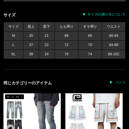
サイズの測り方について
サイズ
サイズ
股上
股下
もも周り
すそ周り
ウエスト
M
35
21
68
66
80-94
L
37
22
72
70
84-98
XL
39
24
76
74
88-102
パンツ
同じカテゴリーのアイテム