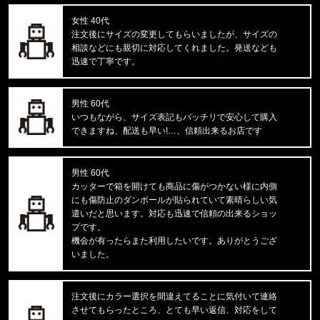
Carhartt WIP/カーハートダブルアイピー
C LOGO PHONE RING I033370
女性 40代
注文後にサイズの変更してもらいましたが、サイズの
相談などにも親切に対応してくれました。発送なども
東京都のお客様ご注文ありがとうございます。
迅速で丁寧です。
Carhartt WIP/カーハートダブルアイピー
DOUBLE KNEE PANT I032699
男性 60代
東京都のお客様ご注文ありがとうございます。
いつもながら、サイズ表記もバッチリで安心して購入
reversal/リバーサル
できますね、配送も早い!…、信頼出来るお店です
BIG MARK LONG RASH GUARD
男性 60代
東京都のお客様ご注文ありがとうございます。
カッターで箱を開けても商品に傷がつかない様に内側
mnml/ミニマル
にも傷防止のダンボールが貼られていて素晴らしい気
X214 STRETCH DENIM1487266
遣いだと思います。対応も迅速で信頼の出来るショッ
プです。
東京都のお客様ご注文ありがとうございます。
機会が有ったらまた利用したいです。ありがとうござ
reversal/リバーサル
いました。
湘南爆走族×rvddw EGUCHI AND YO
注文後にカラー選択を間違えてることに気付いて連絡
東京都のお客様ご注文ありがとうございます。
させてもらったところ、とても早い返信、対応をして
47 Brand/フォーティーセブンブランド