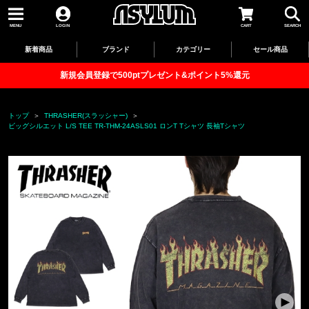
MENU
LOGIN
CART
SEARCH
新着商品
ブランド
カテゴリー
セール商品
新規会員登録で500ptプレゼント&ポイント5%還元
トップ
THRASHER(スラッシャー)
ビッグシルエット L/S TEE TR-THM-24ASLS01 ロンT Tシャツ 長袖Tシャツ