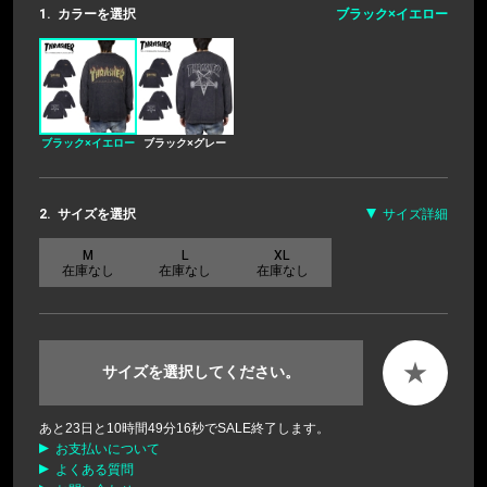
1.
カラーを選択
ブラック×イエロー
ブラック×イエロー
ブラック×グレー
2.
サイズを選択
サイズ詳細
M
L
XL
在庫なし
在庫なし
在庫なし
★
サイズを選択してください。
あと
23
日と
10
時間
49
分
16
秒でSALE終了します。
お支払いについて
よくある質問