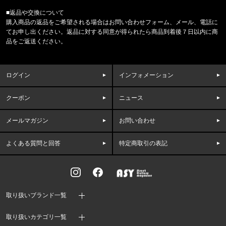
■返品や交換について
福岡県のお客様ご注文ありがとうございます。
購入商品の返品をご希望される場合はお問い合わせフォーム、メール、電話に
COLUMBIA/コロンビア
てお申し出ください。返品に対する同意が得られたら商品到着後７日以内に商
フリーザーゼロII アームスリーブ CU1100
品をご返送ください。
福岡県のお客様ご注文ありがとうございます。
47 Brand/フォーティーセブンブランド
ログイン
インフォメーション
'47 クリーンナップ キャップ ヤンキ
クーポン
ニュース
福岡県のお客様ご注文ありがとうございます。
THE NORTH FACE/ノースフェイス
M CAMPING RELAXED SHORT S
メールマガジン
お問い合わせ
よくある質問と回答
特定商取引の表記
福岡県のお客様ご注文ありがとうございます。
THE NORTH FACE/ノースフェイス
M PLANT & FLORA OVERS
取り扱いブランド一覧
取り扱いカテゴリ一覧