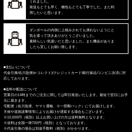
'47 MVP ヤンキース ドジャース
くれました。
発送もとても早く、梱包もとても丁寧でした。また利
用したいと思います。
東京都のお客様ご注文ありがとうございます。
mnml/ミニマル
CARGO DRAWCORD PANTS CAMO
ダンボールの内側に上積みされても潰れないようにと
気を遣って頂きありがとうございました。
東京都のお客様ご注文ありがとうございます。
素晴らしい気遣いだと思いました。また機会がありま
CARHARTT/カーハート
したら宜しくお願い致します。
M IRVINE RELAXED BLOCK CA
東京都のお客様ご注文ありがとうございます。
■支払いについて
reversal/リバーサル
代金引換/佐川急便(e-コレクト)/クレジットカード/銀行振込/コンビニ決済に対
NEW GIANT BAG rvbs0251532
応しております。
■送料や配送について
福岡県のお客様ご注文ありがとうございます。
営業日の14時までのご注文に関しては即日発送いたします。最短で翌日にお手
COLUMBIA/コロンビア
元に届きます。
サーモンパスキャップ PU5771 //15656
宅配便（佐川急便、ヤマト運輸、※一部郵パック）にてお届けします。
天候や道路諸事情等によりお届けが遅延する場合もございます。
福岡県のお客様ご注文ありがとうございます。
※10,000円（税別）以上お買い上げの方は送料無料となります。
CALVIN KLEIN/カルバンクライン
※送料は全国一律700円（税別）となっております。
MICROFIBER STRETCH 3PK LO
※代金引換の場合は別途手数料（税別）がかかります。