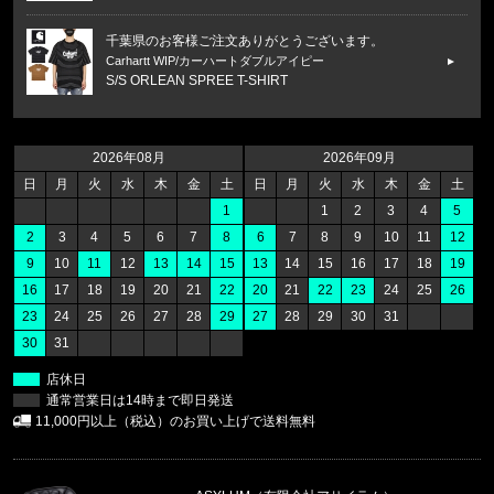
千葉県のお客様ご注文ありがとうございます。
Carhartt WIP/カーハートダブルアイピー
S/S ORLEAN SPREE T-SHIRT
福岡県のお客様ご注文ありがとうございます。
47 Brand/フォーティーセブンブランド
2026年08月
2026年09月
ヤンキース キャップ '47 MVP ホ
日
月
火
水
木
金
土
日
月
火
水
木
金
土
1
1
2
3
4
5
福岡県のお客様ご注文ありがとうございます。
2
3
4
5
6
7
8
6
7
8
9
10
11
12
47 Brand/フォーティーセブンブランド
9
10
11
12
13
14
15
13
14
15
16
17
18
19
レッドソックス キャップ '47 クリー
16
17
18
19
20
21
22
20
21
22
23
24
25
26
23
24
25
26
27
28
29
27
28
29
30
31
福岡県のお客様ご注文ありがとうございます。
30
31
47 Brand/フォーティーセブンブランド
ヤンキース キャップ ’47 クリーンナップ モス
店休日
通常営業日は14時まで即日発送
福岡県のお客様ご注文ありがとうございます。
11,000円以上（税込）のお買い上げで送料無料
CALVIN KLEIN/カルバンクライン
LIGHTLY LINED TRIANGLE F8