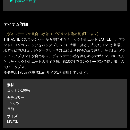
お問い合わせ
アイテム詳細
【ヴィンテージの風合いが魅力 ピグメント染め長袖Tシャツ】
THRASHER スラッシャー から展開する「ビッグシルエット L/S TEE」。ブラ
ンドロゴグラフィックをバックプリントに大胆に落とし込んだロンTが登場。
ボディに施されたパウダーブリーチ加工により独特のムラ感と、かすれたグラ
フィックプリントが合わさり、ヴィンテージ感を楽しめるデザイン。ゆったり
としたビッグシルエットのサイズ感。綿100%でロングシーズンで使い勝手の
良いトップス。
※モデル175cm体重70kgがサイズLを着用しています。
素材
コットン100%
カテゴリー
Tシャツ
長袖
サイズ
M/L/XL