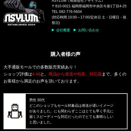
ASYLUM（有限会社アサイラム）
福岡県のお客様ご注文ありがとうございます。
〒810-0021 福岡県福岡市中央区今泉1丁目4-25
CALVIN KLEIN/カルバンクライン
TEL 092-776-5604
COTTON STRETCH 5PK TRUNK
(対応時間 10:00～17:00/定休日 土・日曜日・祝
祭日)
福岡県のお客様ご注文ありがとうございます。
会社概要
お問い合わせ
reversal/リバーサル
rvddw FIGHT SHORTS rvbs05
購入者様の声
福岡県のお客様ご注文ありがとうございます。
CALVIN KLEIN/カルバンクライン
COTTON STRETCH 3PK TRUNK
大手通販モールでの多数販売実績あり！
ショップ評価は
4.46
と、
商品から発送や包装、対応面
まで、多くの
福岡県のお客様ご注文ありがとうございます。
お客様から満足のお声を頂いております。
CALVIN KLEIN/カルバンクライン
S/S RASH GUARD CB5HJ501 /
男性 30代
福岡県のお客様ご注文ありがとうございます。
どこのショップもセール対象品は発送が遅いイメージ
CALVIN KLEIN/カルバンクライン
がありました。にも関わらずここはとても早く手元に
INTENSE POWER 3PK TRUNK 3
届くスピーディーな対応だったのでとても素晴らしい
と思いました。
東京都のお客様ご注文ありがとうございます。