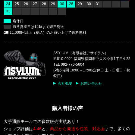
24
25
26
27
28
29
30
28
29
30
31
福岡県のお客様ご注文ありがとうございます。
31
CALVIN KLEIN/カルバンクライン
COTTON STRETCH 5PK TRUNK
店休日
通常営業日は14時まで即日発送
福岡県のお客様ご注文ありがとうございます。
11,000円以上（税込）のお買い上げで送料無料
reversal/リバーサル
rvddw FIGHT SHORTS rvbs05
ASYLUM（有限会社アサイラム）
福岡県のお客様ご注文ありがとうございます。
〒810-0021 福岡県福岡市中央区今泉1丁目4-25
CALVIN KLEIN/カルバンクライン
TEL 092-776-5604
COTTON STRETCH 3PK TRUNK
(対応時間 10:00～17:00/定休日 土・日曜日・祝
祭日)
福岡県のお客様ご注文ありがとうございます。
会社概要
お問い合わせ
CALVIN KLEIN/カルバンクライン
S/S RASH GUARD CB5HJ501 /
購入者様の声
福岡県のお客様ご注文ありがとうございます。
CALVIN KLEIN/カルバンクライン
INTENSE POWER 3PK TRUNK 3
大手通販モールでの多数販売実績あり！
ショップ評価は
4.46
と、
商品から発送や包装、対応面
まで、多くの
東京都のお客様ご注文ありがとうございます。