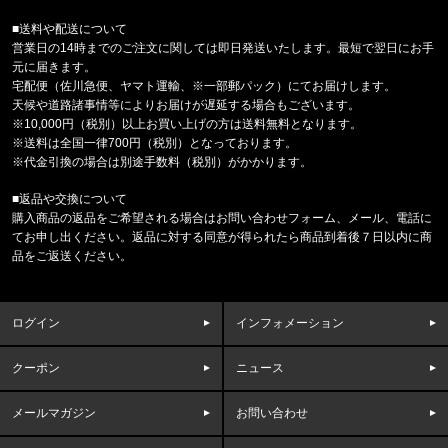
■送料や配送について
福岡県のお客様ご注文ありがとうございます。
営業日の14時までのご注文に関しては即日発送いたします。最短で翌日にお手
COLUMBIA/コロンビア
元に届きます。
フリーザーゼロII アームスリーブ CU1100
宅配便（佐川急便、ヤマト運輸、※一部郵パック）にてお届けします。
天候や道路諸事情等によりお届けが遅延する場合もございます。
福岡県のお客様ご注文ありがとうございます。
※10,000円（税別）以上お買い上げの方は送料無料となります。
47 Brand/フォーティーセブンブランド
※送料は全国一律700円（税別）となっております。
'47 クリーンナップ キャップ ヤンキ
※代金引換の場合は別途手数料（税別）がかかります。
■返品や交換について
福岡県のお客様ご注文ありがとうございます。
購入商品の返品をご希望される場合はお問い合わせフォーム、メール、電話に
THE NORTH FACE/ノースフェイス
てお申し出ください。返品に対する同意が得られたら商品到着後７日以内に商
M CAMPING RELAXED SHORT S
品をご返送ください。
福岡県のお客様ご注文ありがとうございます。
THE NORTH FACE/ノースフェイス
ログイン
インフォメーション
M PLANT & FLORA OVERS
クーポン
ニュース
福岡県のお客様ご注文ありがとうございます。
reversal/リバーサル
BIG MARK COTTON TEE rvbs0
メールマガジン
お問い合わせ