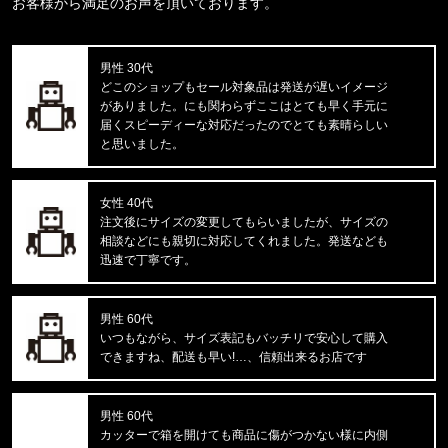
お客様から満足のお声を頂いております。
Carhartt WIP/カーハートダブルアイピー
C LOGO PHONE RING I033370
男性 30代
東京都のお客様ご注文ありがとうございます。
どこのショップもセール対象品は発送が遅いイメージ
Carhartt WIP/カーハートダブルアイピー
がありました。にも関わらずここはとても早く手元に
DOUBLE KNEE PANT I032699
届くスピーディーな対応だったのでとても素晴らしい
と思いました。
東京都のお客様ご注文ありがとうございます。
reversal/リバーサル
BIG MARK LONG RASH GUARD
女性 40代
注文後にサイズの変更してもらいましたが、サイズの
相談などにも親切に対応してくれました。発送なども
東京都のお客様ご注文ありがとうございます。
迅速で丁寧です。
mnml/ミニマル
X214 STRETCH DENIM1487266
男性 60代
東京都のお客様ご注文ありがとうございます。
いつもながら、サイズ表記もバッチリで安心して購入
reversal/リバーサル
できますね、配送も早い!…、信頼出来るお店です
湘南爆走族×rvddw EGUCHI AND YO
男性 60代
東京都のお客様ご注文ありがとうございます。
カッターで箱を開けても商品に傷がつかない様に内側
47 Brand/フォーティーセブンブランド