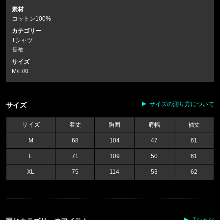
素材
コットン100%
カテゴリー
Tシャツ
長袖
サイズ
M/L/XL
サイズの測り方について
サイズ
サイズ
着丈
胸囲
肩幅
袖丈
M
68
104
47
61
L
71
109
50
61
XL
75
114
53
62