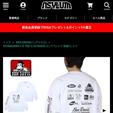
MENU
LOGIN
CART
SEARCH
新着商品
ブランド
カテゴリー
セール商品
新規会員登録で500ptプレゼント&ポイント5%還元
トップ
BEN DAVIS(ベンデイビス)
SPONSORED L/S TEE C-25780025 ロンT Tシャツ 長袖Tシャツ