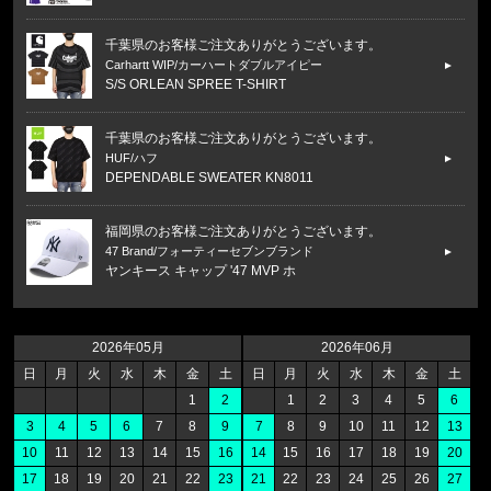
千葉県のお客様ご注文ありがとうございます。
Carhartt WIP/カーハートダブルアイピー
S/S ORLEAN SPREE T-SHIRT
千葉県のお客様ご注文ありがとうございます。
HUF/ハフ
DEPENDABLE SWEATER KN8011
福岡県のお客様ご注文ありがとうございます。
47 Brand/フォーティーセブンブランド
ヤンキース キャップ '47 MVP ホ
福岡県のお客様ご注文ありがとうございます。
47 Brand/フォーティーセブンブランド
2026年05月
2026年06月
ヤンキース キャップ ’47 クリーンナップ モス
日
月
火
水
木
金
土
日
月
火
水
木
金
土
1
2
1
2
3
4
5
6
福岡県のお客様ご注文ありがとうございます。
3
4
5
6
7
8
9
7
8
9
10
11
12
13
CALVIN KLEIN/カルバンクライン
10
11
12
13
14
15
16
14
15
16
17
18
19
20
LIGHTLY LINED TRIANGLE F8
17
18
19
20
21
22
23
21
22
23
24
25
26
27