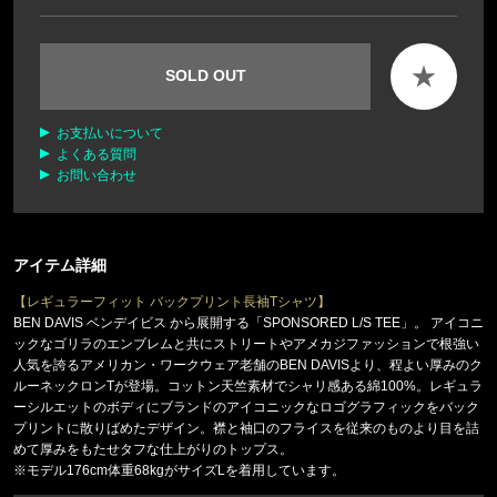
★
SOLD OUT
お支払いについて
よくある質問
お問い合わせ
アイテム詳細
【レギュラーフィット バックプリント長袖Tシャツ】
BEN DAVIS ベンデイビス から展開する「SPONSORED L/S TEE」。 アイコニ
ックなゴリラのエンブレムと共にストリートやアメカジファッションで根強い
人気を誇るアメリカン・ワークウェア老舗のBEN DAVISより、程よい厚みのク
ルーネックロンTが登場。コットン天竺素材でシャリ感ある綿100%。レギュラ
ーシルエットのボディにブランドのアイコニックなロゴグラフィックをバック
プリントに散りばめたデザイン。襟と袖口のフライスを従来のものより目を詰
めて厚みをもたせタフな仕上がりのトップス。
※モデル176cm体重68kgがサイズLを着用しています。