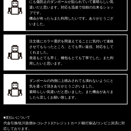
にも傷防止のダンボールが貼られていて素晴らしい気
'47 MVP ヤンキース ドジャース
遣いだと思います。対応も迅速で信頼の出来るショッ
プです。
東京都のお客様ご注文ありがとうございます。
機会が有ったらまた利用したいです。ありがとうござ
mnml/ミニマル
いました。
CARGO DRAWCORD PANTS CAMO
注文後にカラー選択を間違えてることに気付いて連絡
東京都のお客様ご注文ありがとうございます。
させてもらったところ、とても早い返信、対応をして
CARHARTT/カーハート
M IRVINE RELAXED BLOCK CA
くれました。
発送もとても早く、梱包もとても丁寧でした。また利
用したいと思います。
東京都のお客様ご注文ありがとうございます。
reversal/リバーサル
NEW GIANT BAG rvbs0251532
ダンボールの内側に上積みされても潰れないようにと
気を遣って頂きありがとうございました。
福岡県のお客様ご注文ありがとうございます。
素晴らしい気遣いだと思いました。また機会がありま
COLUMBIA/コロンビア
したら宜しくお願い致します。
サーモンパスキャップ PU5771 //15656
福岡県のお客様ご注文ありがとうございます。
■支払いについて
CALVIN KLEIN/カルバンクライン
代金引換/佐川急便(e-コレクト)/クレジットカード/銀行振込/コンビニ決済に対
MICROFIBER STRETCH 3PK LO
応しております。