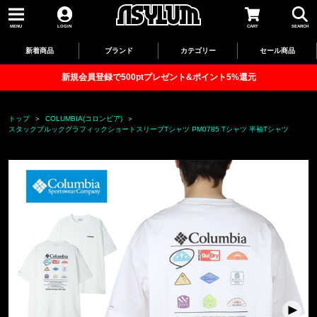
MENU
LOGIN
CART
SEARCH
新着商品
ブランド
カテゴリー
セール商品
新規会員登録で500ptプレゼント&ポイント5%還元
トップ
COLUMBIA(コロンビア)
スタックブルックグラフィックショートスリーブTシャツ PM0785 Tシャツ 半袖Tシャツ