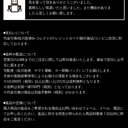
気を遣って頂きありがとうございました。
福岡県のお客様ご注文ありがとうございます。
素晴らしい気遣いだと思いました。また機会がありま
COLUMBIA/コロンビア
したら宜しくお願い致します。
サーモンパスキャップ PU5771 //15656
福岡県のお客様ご注文ありがとうございます。
■支払いについて
CALVIN KLEIN/カルバンクライン
代金引換/佐川急便(e-コレクト)/クレジットカード/銀行振込/コンビニ決済に対
MICROFIBER STRETCH 3PK LO
応しております。
■送料や配送について
福岡県のお客様ご注文ありがとうございます。
営業日の14時までのご注文に関しては即日発送いたします。最短で翌日にお手
COLUMBIA/コロンビア
元に届きます。
フリーザーゼロII アームスリーブ CU1100
宅配便（佐川急便、ヤマト運輸、※一部郵パック）にてお届けします。
天候や道路諸事情等によりお届けが遅延する場合もございます。
福岡県のお客様ご注文ありがとうございます。
※10,000円（税別）以上お買い上げの方は送料無料となります。
47 Brand/フォーティーセブンブランド
※送料は全国一律700円（税別）となっております。
'47 クリーンナップ キャップ ヤンキ
※代金引換の場合は別途手数料（税別）がかかります。
■返品や交換について
福岡県のお客様ご注文ありがとうございます。
購入商品の返品をご希望される場合はお問い合わせフォーム、メール、電話に
THE NORTH FACE/ノースフェイス
てお申し出ください。返品に対する同意が得られたら商品到着後７日以内に商
M CAMPING RELAXED SHORT S
品をご返送ください。