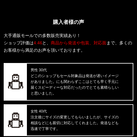
CALVIN KLEIN/カルバンクライン
S/S RASH GUARD CB5HJ501 /
購入者様の声
福岡県のお客様ご注文ありがとうございます。
CALVIN KLEIN/カルバンクライン
INTENSE POWER 3PK TRUNK 3
大手通販モールでの多数販売実績あり！
ショップ評価は
4.46
と、
商品から発送や包装、対応面
まで、多くの
東京都のお客様ご注文ありがとうございます。
お客様から満足のお声を頂いております。
Carhartt WIP/カーハートダブルアイピー
C LOGO PHONE RING I033370
男性 30代
東京都のお客様ご注文ありがとうございます。
どこのショップもセール対象品は発送が遅いイメージ
Carhartt WIP/カーハートダブルアイピー
がありました。にも関わらずここはとても早く手元に
DOUBLE KNEE PANT I032699
届くスピーディーな対応だったのでとても素晴らしい
と思いました。
東京都のお客様ご注文ありがとうございます。
reversal/リバーサル
BIG MARK LONG RASH GUARD
女性 40代
注文後にサイズの変更してもらいましたが、サイズの
相談などにも親切に対応してくれました。発送なども
東京都のお客様ご注文ありがとうございます。
迅速で丁寧です。
mnml/ミニマル
X214 STRETCH DENIM1487266