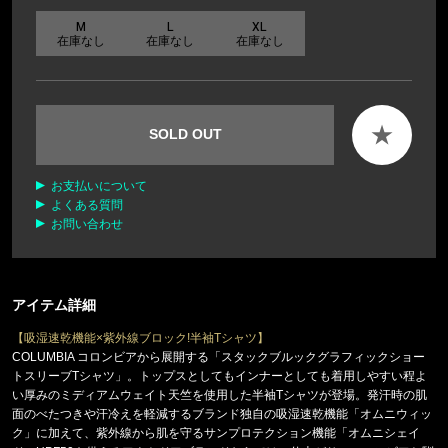
M
L
XL
在庫なし
在庫なし
在庫なし
★
SOLD OUT
お支払いについて
よくある質問
お問い合わせ
アイテム詳細
【吸湿速乾機能×紫外線ブロック!半袖Tシャツ】
COLUMBIA コロンビアから展開する「スタックブルックグラフィックショー
トスリーブTシャツ」。トップスとしてもインナーとしても着用しやすい程よ
い厚みのミディアムウェイト天竺を使用した半袖Tシャツが登場。発汗時の肌
面のべたつきや汗冷えを軽減するブランド独自の吸湿速乾機能「オムニウィッ
ク」に加えて、紫外線から肌を守るサンプロテクション機能「オムニシェイ