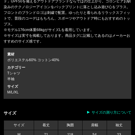
ド」UPF50を備えるアウトドアブランドならではの仕上がり。コロンビアお馴
染みのテクノロジーアイコンをバックプリントに落とし込み遊び心をプラス。
フロントのブランドロゴは刺繍で配置。ゆったりと着られるリラックスフィッ
トで、普段のコーデはもちろん、スポーツやアウトドア時にもおすすめのトッ
プス。
※モデル176cm体重68kgがサイズLを着用しています。
※サイズは実寸を掲載しております。商品タグに記載してあるのはメーカーお
すすめのサイズ感です。
素材
ポリエステル60% コットン40%
カテゴリー
Tシャツ
半袖
サイズ
M/L/XL
サイズの測り方について
サイズ
サイズ
着丈
胸囲
肩幅
袖丈
M
71
118
54
23