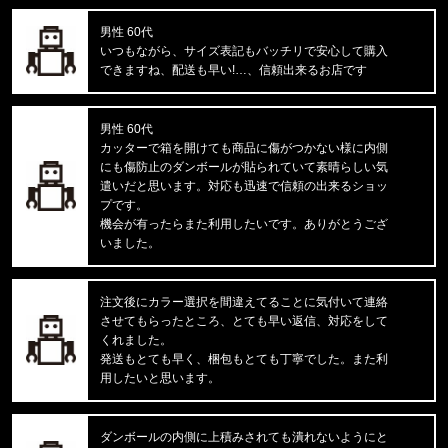
男性 60代
東京都のお客様ご注文ありがとうございます。
いつもながら、サイズ表記もバッチリで安心して購入
reversal/リバーサル
できますね、配送も早い!…、信頼出来るお店です
湘南爆走族×rvddw EGUCHI AND YO
男性 60代
東京都のお客様ご注文ありがとうございます。
カッターで箱を開けても商品に傷がつかない様に内側
47 Brand/フォーティーセブンブランド
にも傷防止のダンボールが貼られていて素晴らしい気
'47 MVP ヤンキース ドジャース
遣いだと思います。対応も迅速で信頼の出来るショッ
プです。
東京都のお客様ご注文ありがとうございます。
機会が有ったらまた利用したいです。ありがとうござ
mnml/ミニマル
いました。
CARGO DRAWCORD PANTS CAMO
注文後にカラー選択を間違えてることに気付いて連絡
東京都のお客様ご注文ありがとうございます。
させてもらったところ、とても早い返信、対応をして
CARHARTT/カーハート
M IRVINE RELAXED BLOCK CA
くれました。
発送もとても早く、梱包もとても丁寧でした。また利
用したいと思います。
東京都のお客様ご注文ありがとうございます。
reversal/リバーサル
NEW GIANT BAG rvbs0251532
ダンボールの内側に上積みされても潰れないようにと