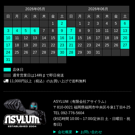
福岡県のお客様ご注文ありがとうございます。
47 Brand/フォーティーセブンブランド
2026年05月
2026年06月
ヤンキース キャップ ’47 クリーンナップ モス
日
月
火
水
木
金
土
日
月
火
水
木
金
土
1
2
1
2
3
4
5
6
福岡県のお客様ご注文ありがとうございます。
3
4
5
6
7
8
9
7
8
9
10
11
12
13
CALVIN KLEIN/カルバンクライン
10
11
12
13
14
15
16
14
15
16
17
18
19
20
LIGHTLY LINED TRIANGLE F8
17
18
19
20
21
22
23
21
22
23
24
25
26
27
24
25
26
27
28
29
30
28
29
30
31
福岡県のお客様ご注文ありがとうございます。
31
CALVIN KLEIN/カルバンクライン
COTTON STRETCH 5PK TRUNK
店休日
通常営業日は14時まで即日発送
福岡県のお客様ご注文ありがとうございます。
11,000円以上（税込）のお買い上げで送料無料
reversal/リバーサル
rvddw FIGHT SHORTS rvbs05
ASYLUM（有限会社アサイラム）
福岡県のお客様ご注文ありがとうございます。
〒810-0021 福岡県福岡市中央区今泉1丁目4-25
CALVIN KLEIN/カルバンクライン
TEL 092-776-5604
COTTON STRETCH 3PK TRUNK
(対応時間 10:00～17:00/定休日 土・日曜日・祝
祭日)
福岡県のお客様ご注文ありがとうございます。
会社概要
お問い合わせ