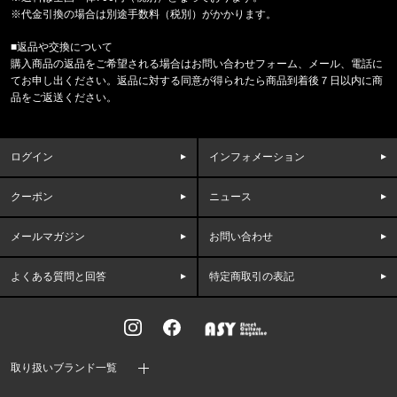
rvddw DRY MESH TEE rvbs08
※代金引換の場合は別途手数料（税別）がかかります。
■返品や交換について
東京都のお客様ご注文ありがとうございます。
購入商品の返品をご希望される場合はお問い合わせフォーム、メール、電話に
COLUMBIA/コロンビア
てお申し出ください。返品に対する同意が得られたら商品到着後７日以内に商
キャッスルロック25Lバックパック PU86621
品をご返送ください。
東京都のお客様ご注文ありがとうございます。
reversal/リバーサル
ログイン
インフォメーション
eye c u SUNGLASSES LHR MA
クーポン
ニュース
東京都のお客様ご注文ありがとうございます。
mnml/ミニマル
FRONT ZIP FLARE CARGO PAN
メールマガジン
お問い合わせ
よくある質問と回答
特定商取引の表記
東京都のお客様ご注文ありがとうございます。
EDDIE BAUER/エディーバウアー
CORDURA MINI BOSTON E8510
神奈川県のお客様ご注文ありがとうございます。
取り扱いブランド一覧
reversal/リバーサル
BIG MARK COTTON TANKTOP r