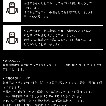
させてもらったところ、とても早い返信、対応をして
CALVIN KLEIN/カルバンクライン
MICROFIBER STRETCH 3PK LO
くれました。
発送もとても早く、梱包もとても丁寧でした。また利
用したいと思います。
福岡県のお客様ご注文ありがとうございます。
COLUMBIA/コロンビア
フリーザーゼロII アームスリーブ CU1100
ダンボールの内側に上積みされても潰れないようにと
気を遣って頂きありがとうございました。
福岡県のお客様ご注文ありがとうございます。
素晴らしい気遣いだと思いました。また機会がありま
47 Brand/フォーティーセブンブランド
したら宜しくお願い致します。
ドジャース キャップ ’47 クリーンナップ ビン
福岡県のお客様ご注文ありがとうございます。
■支払いについて
COLUMBIA/コロンビア
代金引換/佐川急便(e-コレクト)/クレジットカード/銀行振込/コンビニ決済に対
パナシーア 33L バックパック PU870815
応しております。
■送料や配送について
福岡県のお客様ご注文ありがとうございます。
営業日の14時までのご注文に関しては即日発送いたします。最短で翌日にお手
CALVIN KLEIN/カルバンクライン
元に届きます。
INTENSE POWER LOW RISE 3P
宅配便（佐川急便、ヤマト運輸、※一部郵パック）にてお届けします。
天候や道路諸事情等によりお届けが遅延する場合もございます。
福岡県のお客様ご注文ありがとうございます。
※10,000円（税別）以上お買い上げの方は送料無料となります。
reversal/リバーサル
※送料は全国一律700円（税別）となっております。