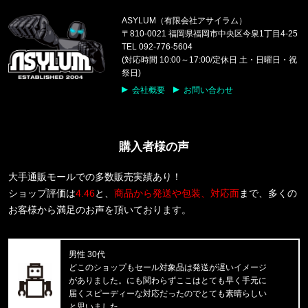
ASYLUM（有限会社アサイラム）
福岡県のお客様ご注文ありがとうございます。
〒810-0021 福岡県福岡市中央区今泉1丁目4-25
COLUMBIA/コロンビア
TEL 092-776-5604
パナシーア 25L バックパック PU866515
(対応時間 10:00～17:00/定休日 土・日曜日・祝
祭日)
福岡県のお客様ご注文ありがとうございます。
会社概要
お問い合わせ
COLUMBIA/コロンビア
キャッスルロック25Lバックパック PU86621
購入者様の声
福岡県のお客様ご注文ありがとうございます。
THE NORTH FACE/ノースフェイス
M BOX NSE ENERGY REGULAR
大手通販モールでの多数販売実績あり！
ショップ評価は
4.46
と、
商品から発送や包装、対応面
まで、多くの
福岡県のお客様ご注文ありがとうございます。
お客様から満足のお声を頂いております。
Carhartt WIP/カーハートダブルアイピー
S/S WIP III T-SHIRT I0361
男性 30代
福岡県のお客様ご注文ありがとうございます。
どこのショップもセール対象品は発送が遅いイメージ
CALVIN KLEIN/カルバンクライン
がありました。にも関わらずここはとても早く手元に
38MM RUBBER BUCKLE-RUBBER
届くスピーディーな対応だったのでとても素晴らしい
と思いました。