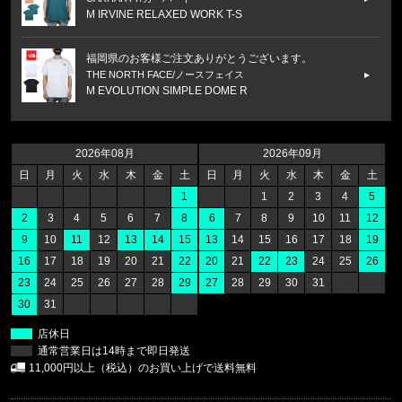
M IRVINE RELAXED WORK T-S
福岡県のお客様ご注文ありがとうございます。
THE NORTH FACE/ノースフェイス
M EVOLUTION SIMPLE DOME R
福岡県のお客様ご注文ありがとうございます。
THE NORTH FACE/ノースフェイス
2026年08月
2026年09月
M BOX NSE ENERGY REGULAR
日
月
火
水
木
金
土
日
月
火
水
木
金
土
1
1
2
3
4
5
福岡県のお客様ご注文ありがとうございます。
2
3
4
5
6
7
8
6
7
8
9
10
11
12
CALVIN KLEIN/カルバンクライン
9
10
11
12
13
14
15
13
14
15
16
17
18
19
SWIM TRUNK CB4VPH13 //865
16
17
18
19
20
21
22
20
21
22
23
24
25
26
23
24
25
26
27
28
29
27
28
29
30
31
福岡県のお客様ご注文ありがとうございます。
30
31
CALVIN KLEIN/カルバンクライン
COTTON STRETCH 5PK TRUNK
店休日
通常営業日は14時まで即日発送
福岡県のお客様ご注文ありがとうございます。
11,000円以上（税込）のお買い上げで送料無料
47 Brand/フォーティーセブンブランド
'47 MVP メッシュキャップ ヤンキ