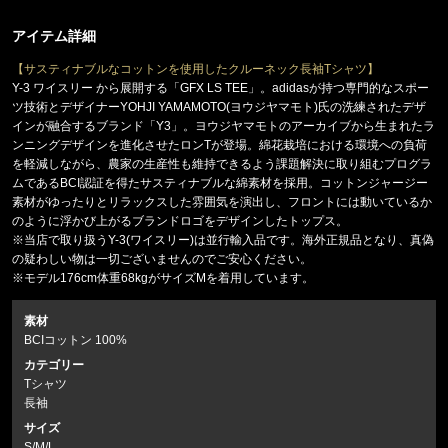
アイテム詳細
【サスティナブルなコットンを使用したクルーネック長袖Tシャツ】
Y-3 ワイスリー から展開する「GFX LS TEE」。adidasが持つ専門的なスポー
ツ技術とデザイナーYOHJI YAMAMOTO(ヨウジヤマモト)氏の洗練されたデザ
インが融合するブランド「Y3」。ヨウジヤマモトのアーカイブから生まれたラ
ンニングデザインを進化させたロンTが登場。綿花栽培における環境への負荷
を軽減しながら、農家の生産性も維持できるよう課題解決に取り組むプログラ
ムであるBCI認証を得たサスティナブルな綿素材を採用。コットンジャージー
素材がゆったりとリラックスした雰囲気を演出し、フロントには動いているか
のように浮かび上がるブランドロゴをデザインしたトップス。
※当店で取り扱うY-3(ワイスリー)は並行輸入品です。海外正規品となり、真偽
の疑わしい物は一切ございませんのでご安心ください。
※モデル176cm体重68kgがサイズMを着用しています。
素材
BCIコットン 100%
カテゴリー
Tシャツ
長袖
サイズ
S/M/L