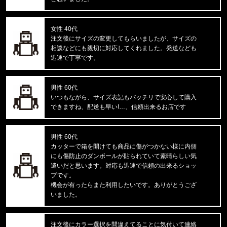
福岡県のお客様ご注文ありがとうございます。
CARHARTT/カーハート
M IRVINE RELAXED WORK T-S
女性 40代
注文後にサイズの変更してもらいましたが、サイズの
相談などにも親切に対応してくれました。発送なども
福岡県のお客様ご注文ありがとうございます。
迅速で丁寧です。
BEN DAVIS/ベンデイビス
SOUVENIR EMB TEE C-255800
男性 60代
福岡県のお客様ご注文ありがとうございます。
いつもながら、サイズ表記もバッチリで安心して購入
47 Brand/フォーティーセブンブランド
できますね、配送も早い!…、信頼出来るお店です
ドジャース キャップ '47 MVP ホ
男性 60代
福岡県のお客様ご注文ありがとうございます。
カッターで箱を開けても商品に傷がつかない様に内側
THE NORTH FACE/ノースフェイス
にも傷防止のダンボールが貼られていて素晴らしい気
M EVOLUTION SIMPLE DOME R
遣いだと思います。対応も迅速で信頼の出来るショッ
プです。
福岡県のお客様ご注文ありがとうございます。
機会が有ったらまた利用したいです。ありがとうござ
reversal/リバーサル
いました。
BIG MARK DRY MESH TEE rvb
注文後にカラー選択を間違えてることに気付いて連絡
福岡県のお客様ご注文ありがとうございます。