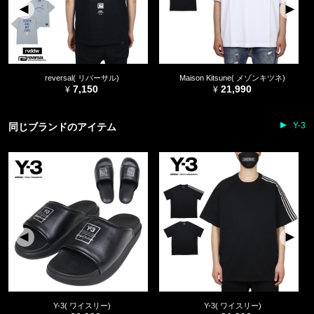
reversal( リバーサル)
Maison Kitsune( メゾンキツネ)
7,150
21,990
Y-3
同じブランドのアイテム
Y-3( ワイスリー)
Y-3( ワイスリー)