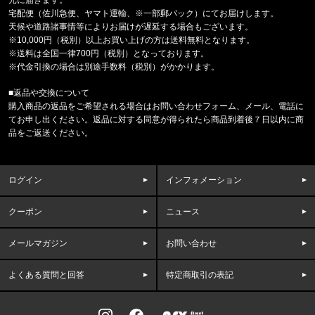
INTENSE POWER LOW RISE 3P
宅配便（佐川急便、ヤマト運輸、※一部郵パック）にてお届けします。
天候や道路諸事情等によりお届けが遅延する場合もございます。
福岡県のお客様ご注文ありがとうございます。
※10,000円（税別）以上お買い上げの方は送料無料となります。
reversal/リバーサル
※送料は全国一律700円（税別）となっております。
rvddw DRY MESH TEE rvbs08
※代金引換の場合は別途手数料（税別）がかかります。
■返品や交換について
東京都のお客様ご注文ありがとうございます。
購入商品の返品をご希望される場合はお問い合わせフォーム、メール、電話に
COLUMBIA/コロンビア
てお申し出ください。返品に対する同意が得られたら商品到着後７日以内に商
キャッスルロック25Lバックパック PU86621
品をご返送ください。
東京都のお客様ご注文ありがとうございます。
reversal/リバーサル
ログイン
インフォメーション
eye c u SUNGLASSES LHR MA
クーポン
ニュース
東京都のお客様ご注文ありがとうございます。
mnml/ミニマル
FRONT ZIP FLARE CARGO PAN
メールマガジン
お問い合わせ
よくある質問と回答
特定商取引の表記
東京都のお客様ご注文ありがとうございます。
EDDIE BAUER/エディーバウアー
CORDURA MINI BOSTON E8510