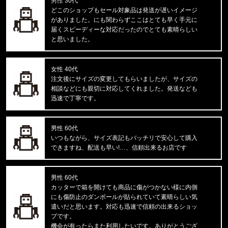
男性 30代
福岡県のお客様ご注文ありがとうございます。
どこのショップもセール対象品は発送が遅いイメージ
CALVIN KLEIN/カルバンクライン
がありました。にも関わらずここはとても早く手元に
38MM RUBBER BUCKLE-RUBBER
届くスピーディーな対応だったのでとても素晴らしい
と思いました。
福岡県のお客様ご注文ありがとうございます。
CARHARTT/カーハート
M IRVINE RELAXED WORK T-S
女性 40代
注文後にサイズの変更してもらいましたが、サイズの
相談などにも親切に対応してくれました。発送なども
福岡県のお客様ご注文ありがとうございます。
迅速で丁寧です。
BEN DAVIS/ベンデイビス
SOUVENIR EMB TEE C-255800
男性 60代
福岡県のお客様ご注文ありがとうございます。
いつもながら、サイズ表記もバッチリで安心して購入
47 Brand/フォーティーセブンブランド
できますね、配送も早い!…、信頼出来るお店です
ドジャース キャップ '47 MVP ホ
男性 60代
福岡県のお客様ご注文ありがとうございます。
カッターで箱を開けても商品に傷がつかない様に内側
THE NORTH FACE/ノースフェイス
にも傷防止のダンボールが貼られていて素晴らしい気
M EVOLUTION SIMPLE DOME R
遣いだと思います。対応も迅速で信頼の出来るショッ
プです。
福岡県のお客様ご注文ありがとうございます。
機会が有ったらまた利用したいです。ありがとうござ