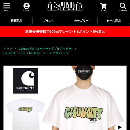
MENU
LOGIN
CART
SEARCH
新着商品
ブランド
カテゴリー
セール商品
新規会員登録で500ptプレゼント&ポイント5%還元
トップ
Carhartt WIP(カーハートダブルアイピー)
S/S DRIP T-SHIRT I033160 Tシャツ 半袖Tシャツ