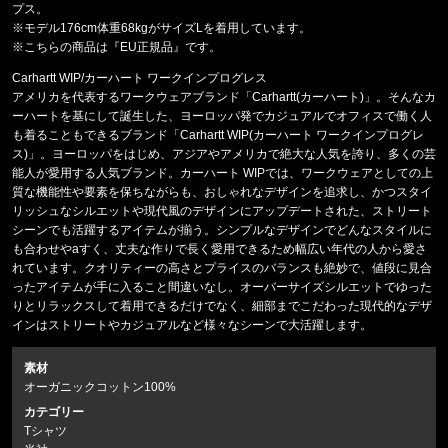
プス。
※モデル176cm体重68kgがサイズLを着用しています。
※こちらの商品は『EU正規品』です。
Carhartt WIP/カーハート ワークインプログレス
アメリカを代表するワークウェアブランド「Carhartt(カーハート)」。そんなカ
ーハートを基にして誕生した、ヨーロッパ発でカジュアルでオフィスで働く人
も着ることもできるブランド「Carhartt WIP(カーハート ワークインプログレ
ス)」。ヨーロッパをはじめ、アジアやアメリカで絶大な人気を誇り、多くの芸
能人が愛用する人気ブランド。カーハート WIPでは、ワークウェアとしての上
質な機能性や要素を保ちながらも、おしゃれなデザインを追求し、かつスタイ
リッシュなシルエットや現代風のデザインにアップデートされた、ストリート
シーンでも活躍するアイテムが揃う。シンプルなデザインでどんなスタイルに
も合わせやaすく、丈夫な作りで長く愛用できるため幅広い年代の人から愛さ
れています。クオリティーの高さとプライスのバランスも絶妙で、値段に見合
ったアイテムが手に入ること間違いなし。オーバーサイズシルエットでゆった
りとリラックスして着用できるだけでなく、細部までこだわった現代的なデザ
インはストリートやカジュアルなど様々なシーンで大活躍します。
素材
オーガニックコットン100%
カテゴリー
Tシャツ