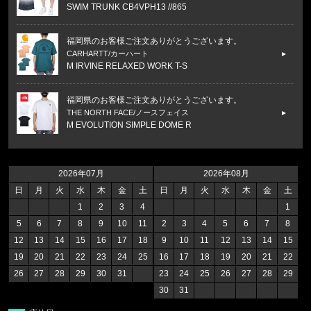
SWIM TRUNK CB4VPH13 //865
福岡県のお客様ご注文ありがとうございます。
CARHARTT/カーハート
M IRVINE RELAXED WORK T-S
福岡県のお客様ご注文ありがとうございます。
THE NORTH FACE/ノースフェイス
M EVOLUTION SIMPLE DOME R
福岡県のお客様ご注文ありがとうございます。
THE NORTH FACE/ノースフェイス
2026年07月
2026年08月
M BOX NSE ENERGY REGULAR
日
月
火
水
木
金
土
日
月
火
水
木
金
土
1
2
3
4
1
福岡県のお客様ご注文ありがとうございます。
5
6
7
8
9
10
11
2
3
4
5
6
7
8
CALVIN KLEIN/カルバンクライン
12
13
14
15
16
17
18
9
10
11
12
13
14
15
SWIM TRUNK CB4VPH13 //865
19
20
21
22
23
24
25
16
17
18
19
20
21
22
26
27
28
29
30
31
23
24
25
26
27
28
29
福岡県のお客様ご注文ありがとうございます。
30
31
CALVIN KLEIN/カルバンクライン
COTTON STRETCH 5PK TRUNK