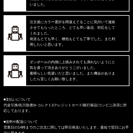
reversal/リバーサル
いました。
BIG MARK DRY MESH TEE rvb
注文後にカラー選択を間違えてることに気付いて連絡
福岡県のお客様ご注文ありがとうございます。
させてもらったところ、とても早い返信、対応をして
CALVIN KLEIN/カルバンクライン
MICROFIBER STRETCH 3PK LO
くれました。
発送もとても早く、梱包もとても丁寧でした。また利
用したいと思います。
福岡県のお客様ご注文ありがとうございます。
COLUMBIA/コロンビア
フリーザーゼロII アームスリーブ CU1100
ダンボールの内側に上積みされても潰れないようにと
気を遣って頂きありがとうございました。
福岡県のお客様ご注文ありがとうございます。
素晴らしい気遣いだと思いました。また機会がありま
47 Brand/フォーティーセブンブランド
したら宜しくお願い致します。
ドジャース キャップ ’47 クリーンナップ ビン
福岡県のお客様ご注文ありがとうございます。
■支払いについて
COLUMBIA/コロンビア
代金引換/佐川急便(e-コレクト)/クレジットカード/銀行振込/コンビニ決済に対
パナシーア 33L バックパック PU870815
応しております。
■送料や配送について
福岡県のお客様ご注文ありがとうございます。
営業日の14時までのご注文に関しては即日発送いたします。最短で翌日にお手
CALVIN KLEIN/カルバンクライン
元に届きます。