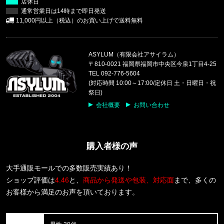
店休日
通常営業日は14時まで即日発送
福岡県のお客様ご注文ありがとうございます。
11,000円以上（税込）のお買い上げで送料無料
47 Brand/フォーティーセブンブランド
'47 MVP メッシュキャップ ヤンキ
ASYLUM（有限会社アサイラム）
福岡県のお客様ご注文ありがとうございます。
〒810-0021 福岡県福岡市中央区今泉1丁目4-25
COLUMBIA/コロンビア
TEL 092-776-5604
パナシーア 25L バックパック PU866515
(対応時間 10:00～17:00/定休日 土・日曜日・祝
祭日)
福岡県のお客様ご注文ありがとうございます。
会社概要
お問い合わせ
COLUMBIA/コロンビア
キャッスルロック25Lバックパック PU86621
購入者様の声
福岡県のお客様ご注文ありがとうございます。
THE NORTH FACE/ノースフェイス
M BOX NSE ENERGY REGULAR
大手通販モールでの多数販売実績あり！
ショップ評価は
4.46
と、
商品から発送や包装、対応面
まで、多くの
福岡県のお客様ご注文ありがとうございます。
お客様から満足のお声を頂いております。
Carhartt WIP/カーハートダブルアイピー
S/S WIP III T-SHIRT I0361