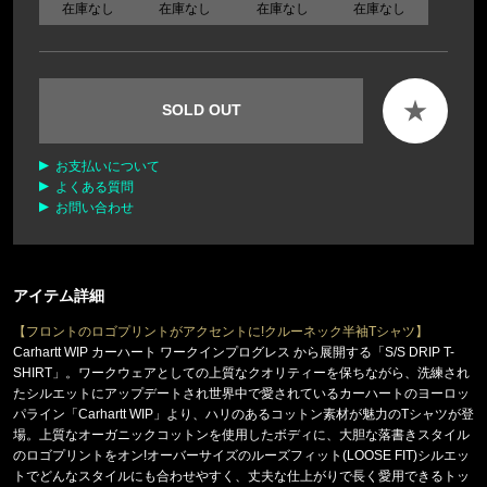
在庫なし
在庫なし
在庫なし
在庫なし
★
SOLD OUT
お支払いについて
よくある質問
お問い合わせ
アイテム詳細
【フロントのロゴプリントがアクセントに!クルーネック半袖Tシャツ】
Carhartt WIP カーハート ワークインプログレス から展開する「S/S DRIP T-
SHIRT」。ワークウェアとしての上質なクオリティーを保ちながら、洗練され
たシルエットにアップデートされ世界中で愛されているカーハートのヨーロッ
パライン「Carhartt WIP」より、ハリのあるコットン素材が魅力のTシャツが登
場。上質なオーガニックコットンを使用したボディに、大胆な落書きスタイル
のロゴプリントをオン!オーバーサイズのルーズフィット(LOOSE FIT)シルエッ
トでどんなスタイルにも合わせやすく、丈夫な仕上がりで長く愛用できるトッ